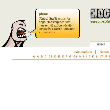
?>
piece
(főnév) Graffiti
. Az
mural
angol "masterpiece" (kb.
mestermű) szóból rövidült
kifejezés. Graffitis körökben
a ...
tovább>
HOME
|
előfordulások
címkék
A
Á
B
C
CS
D
E
É
F
G
GY
H
I
Í
J
K
L
LY
M