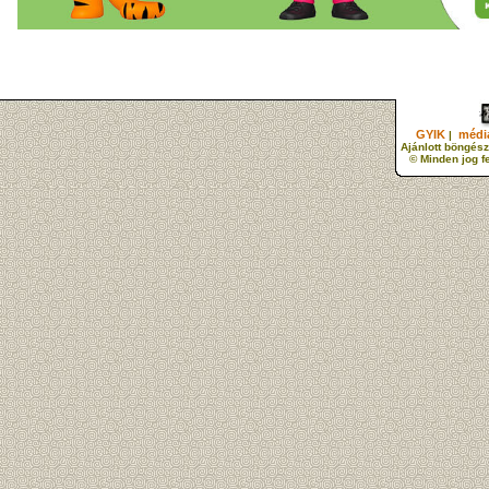
GYIK
média
|
Ajánlott böngész
© Minden jog f