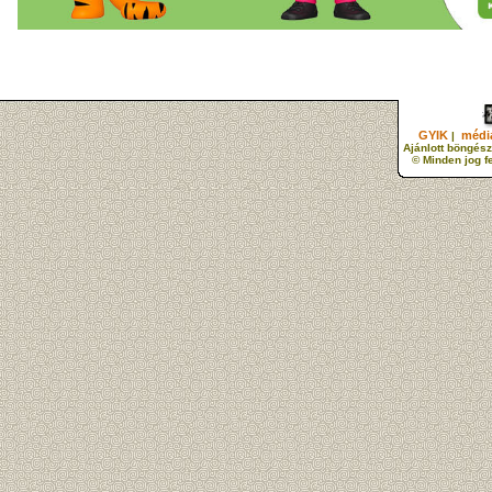
GYIK
média
|
Ajánlott böngész
© Minden jog f