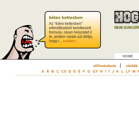
?>
kétes kettesben
Az "édes kettesben"
elferdítéséből keletkezett
formula, olyan helyzetet ír
le, amikor valaki azt állítja,
hogy i...
tovább>
HOME
|
előfordulások
címkék
A
Á
B
C
CS
D
E
É
F
G
GY
H
I
Í
J
K
L
LY
M