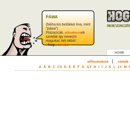
?>
PÁWA
(Néha kis betűkkel írva, mint
"páwa")
Plázacicák,
ek
plázabiccs
szokták így nevezni
magukat, két okból:
- Nag...
tovább>
HOME
|
előfordulások
címkék
A
Á
B
C
CS
D
E
É
F
G
GY
H
I
Í
J
K
L
LY
M