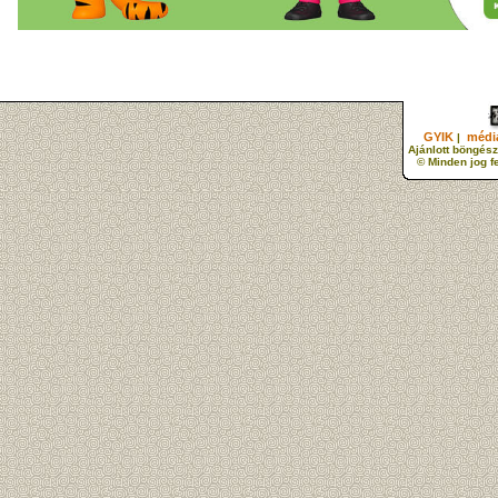
GYIK
média
|
Ajánlott böngész
© Minden jog f