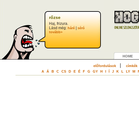
?>
rőzse
Haj, frizura.
Lásd még:
|
háré
séró
tovább>
HOME
|
előfordulások
címkék
A
Á
B
C
CS
D
E
É
F
G
GY
H
I
Í
J
K
L
LY
M