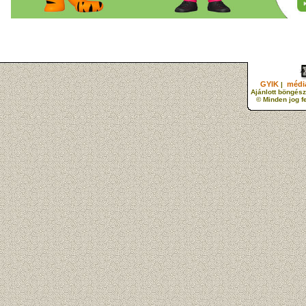
GYIK
média
|
Ajánlott böngész
© Minden jog f