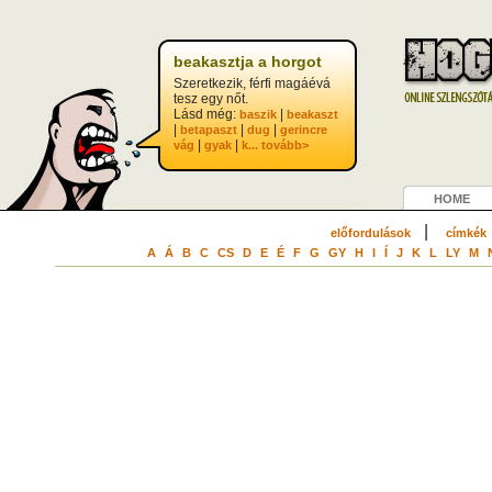
?>
beakasztja a horgot
Szeretkezik, férfi magáévá
tesz egy nőt.
Lásd még:
|
baszik
beakaszt
|
|
|
betapaszt
dug
gerincre
|
|
vág
gyak
k...
tovább>
HOME
|
előfordulások
címkék
A
Á
B
C
CS
D
E
É
F
G
GY
H
I
Í
J
K
L
LY
M