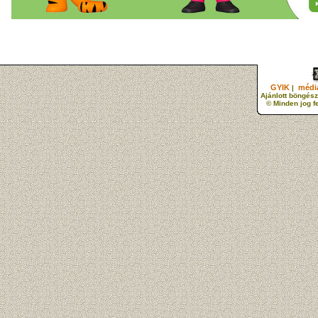
GYIK
média
|
Ajánlott böngész
© Minden jog f