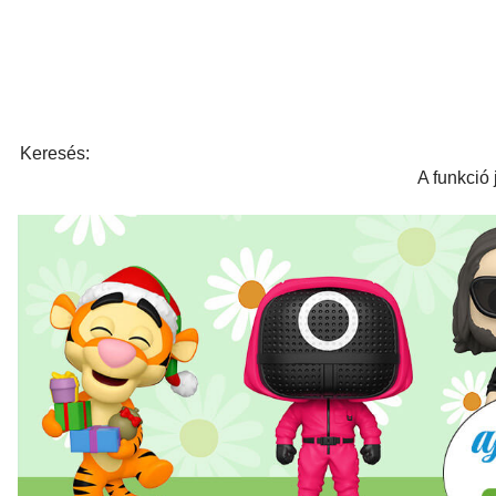
Keresés:
A funkció 