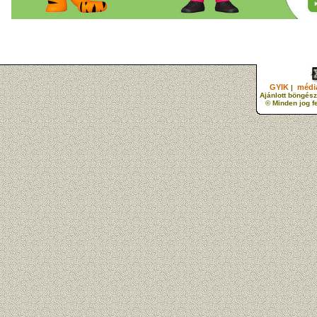
GYIK
média
|
Ajánlott böngész
© Minden jog f