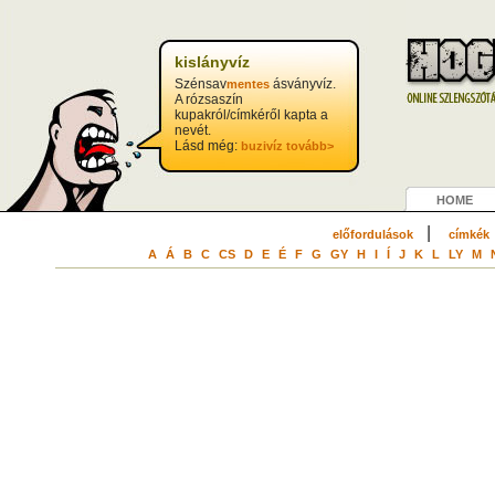
?>
kislányvíz
Szénsav
ásványvíz.
mentes
A rózsaszín
kupakról/címkéről kapta a
nevét.
Lásd még:
buzivíz
tovább>
HOME
|
előfordulások
címkék
A
Á
B
C
CS
D
E
É
F
G
GY
H
I
Í
J
K
L
LY
M