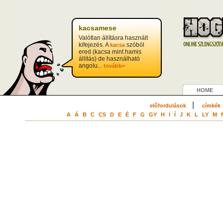
?>
kacsamese
Valótlan állításra használt
kifejezés. A
szóból
kacsa
ered (kacsa mint hamis
állítás) de használható
angolu...
tovább>
HOME
|
előfordulások
címkék
A
Á
B
C
CS
D
E
É
F
G
GY
H
I
Í
J
K
L
LY
M