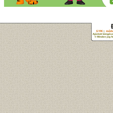
GYIK
média
|
Ajánlott böngész
© Minden jog f