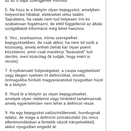
az az ő saját szlengjének minősül.
5. Ne húzz le a klotyón olyan bejegyzést, amelyben
helyesírási hibákat, elütéseket vélsz találni.
Sajnálatos, ha valaki nem tud helyesen írni és
szabatosan fogalmazni, de ettől függetlenül az általa
szolgáltatott információ még lehet hasznos.
6. Vicc, szarkazmus, irónia szerepelhet
bejegyzésekben, de csak akkor, ha nem túl szűk a
közösség, amely értheti (tehát kár olyan poént
közzétenni, amin csak maréknyi "beavatott" tud
derülni, mert kizárólag ők tudják, hogy miért is
vicces).
7. A nyilvánvaló hülyeségeket, a csupa nagybetűvel
vagy idegen nyelven írt definíciókat, öncélú,
önmagukba forduló magyarázatokat nyugodtan húzd
le a klotyón.
8. Húzd le a klotyón az olyan bejegyzéseket,
amelyek olyan reklámot vagy hirdetést tartalmaznak,
amely egyértelműen nem lehet a definíció része.
9. Ha egy bejegyzést valószínűtlennek, humbugnak
találsz, de maga a definíció szórakoztató (és nincs
ellentmondásban a fentebb vázolt irányelvekkel),
akkor nyugodtan engedd át.