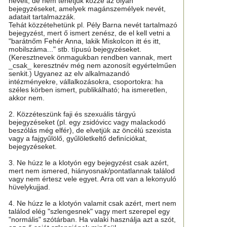
neveit, de nem tehetjük közzé az olyan
bejegyzéseket, amelyek magánszemélyek nevét,
adatait tartalmazzák.
Tehát közzétehetünk pl. Pély Barna nevét tartalmazó
bejegyzést, mert ő ismert zenész, de el kell vetni a
"barátnőm Fehér Anna, lakik Miskolcon itt és itt,
mobilszáma..." stb. típusú bejegyzéseket.
(Keresztnevek önmagukban rendben vannak, mert
_csak_ keresztnév még nem azonosít egyértelműen
senkit.) Ugyanez az elv alkalmazandó
intézményekre, vállalkozásokra, csoportokra: ha
széles körben ismert, publikálható; ha ismeretlen,
akkor nem.
2. Közzéteszünk faji és szexuális tárgyú
bejegyzéseket (pl. egy zsidóvicc vagy malackodó
beszólás még elfér), de elvetjük az öncélú szexista
vagy a fajgyűlölő, gyűlöletkeltő definíciókat,
bejegyzéseket.
3. Ne húzz le a klotyón egy bejegyzést csak azért,
mert nem ismered, hiányosnak/pontatlannak találod
vagy nem értesz vele egyet. Arra ott van a lekonyuló
hüvelykujjad.
4. Ne húzz le a klotyón valamit csak azért, mert nem
találod elég "szlengesnek" vagy mert szerepel egy
"normális" szótárban. Ha valaki használja azt a szót,