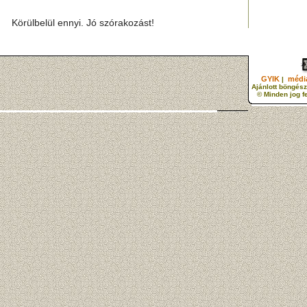
Körülbelül ennyi. Jó szórakozást!
GYIK
média
|
Ajánlott böngész
© Minden jog f