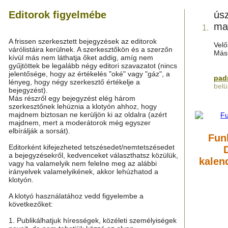
Editorok figyelmébe
úsz
ma
1.
A frissen szerkesztett bejegyzések az editorok
Velő
várólistáira kerülnek. A szerkesztőkön és a szerzőn
Mási
kívül más nem láthatja őket addig, amíg nem
gyűjtöttek be legalább négy editori szavazatot (nincs
jelentősége, hogy az értékelés "oké" vagy "gáz", a
pad
lényeg, hogy négy szerkesztő értékelje a
belü
bejegyzést).
Más részről egy bejegyzést elég három
szerkesztőnek lehúznia a klotyón ahhoz, hogy
majdnem biztosan ne kerüljön ki az oldalra (azért
majdnem, mert a moderátorok még egyszer
elbírálják a sorsát).
Fun
Editorként kifejezheted tetszésedet/nemtetszésedet
a bejegyzésekről, kedvenceket választhatsz közülük,
kalen
vagy ha valamelyik nem felelne meg az alábbi
irányelvek valamelyikének, akkor lehúzhatod a
klotyón.
A klotyó használatához vedd figyelembe a
következőket:
1. Publikálhatjuk hírességek, közéleti személyiségek