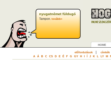
nyugatnémet füldugó
Tampon.
tovább>
HOME
|
előfordulások
címkék
A
Á
B
C
CS
D
E
É
F
G
GY
H
I
Í
J
K
L
LY
M