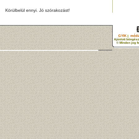
Körülbelül ennyi. Jó szórakozást!
GYIK
média
|
Ajánlott böngész
© Minden jog f