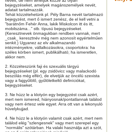
neveit, de nem tehetjük közzé az olyan
bejegyzéseket, amelyek magánszemélyek nevét,
adatait tartalmazzák.
Tehát közzétehetünk pl. Pély Barna nevét tartalmazó
bejegyzést, mert ő ismert zenész, de el kell vetni a
"barátnőm Fehér Anna, lakik Miskolcon itt és itt,
mobilszáma..." stb. típusú bejegyzéseket.
(Keresztnevek önmagukban rendben vannak, mert
_csak_ keresztnév még nem azonosít egyértelműen
senkit.) Ugyanez az elv alkalmazandó
intézményekre, vállalkozásokra, csoportokra: ha
széles körben ismert, publikálható; ha ismeretlen,
akkor nem.
2. Közzéteszünk faji és szexuális tárgyú
bejegyzéseket (pl. egy zsidóvicc vagy malackodó
beszólás még elfér), de elvetjük az öncélú szexista
vagy a fajgyűlölő, gyűlöletkeltő definíciókat,
bejegyzéseket.
3. Ne húzz le a klotyón egy bejegyzést csak azért,
mert nem ismered, hiányosnak/pontatlannak találod
vagy nem értesz vele egyet. Arra ott van a lekonyuló
hüvelykujjad.
4. Ne húzz le a klotyón valamit csak azért, mert nem
találod elég "szlengesnek" vagy mert szerepel egy
"normális" szótárban. Ha valaki használja azt a szót,