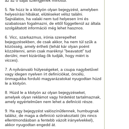
az az ő saját szlengjének minősül.
5. Ne húzz le a klotyón olyan bejegyzést, amelyben
helyesírási hibákat, elütéseket vélsz találni.
Sajnálatos, ha valaki nem tud helyesen írni és
szabatosan fogalmazni, de ettől függetlenül az általa
szolgáltatott információ még lehet hasznos.
6. Vicc, szarkazmus, irónia szerepelhet
bejegyzésekben, de csak akkor, ha nem túl szűk a
közösség, amely értheti (tehát kár olyan poént
közzétenni, amin csak maréknyi "beavatott" tud
derülni, mert kizárólag ők tudják, hogy miért is
vicces).
7. A nyilvánvaló hülyeségeket, a csupa nagybetűvel
vagy idegen nyelven írt definíciókat, öncélú,
önmagukba forduló magyarázatokat nyugodtan húzd
le a klotyón.
8. Húzd le a klotyón az olyan bejegyzéseket,
amelyek olyan reklámot vagy hirdetést tartalmaznak,
amely egyértelműen nem lehet a definíció része.
9. Ha egy bejegyzést valószínűtlennek, humbugnak
találsz, de maga a definíció szórakoztató (és nincs
ellentmondásban a fentebb vázolt irányelvekkel),
akkor nyugodtan engedd át.