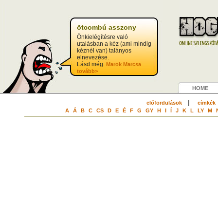
ötcombú asszony
Önkielégítésre való
utalásban a kéz (ami mindig
kéznél van) talányos
elnevezése.
Lásd még:
Marok Marcsa
tovább>
HOME
|
előfordulások
címkék
A
Á
B
C
CS
D
E
É
F
G
GY
H
I
Í
J
K
L
LY
M