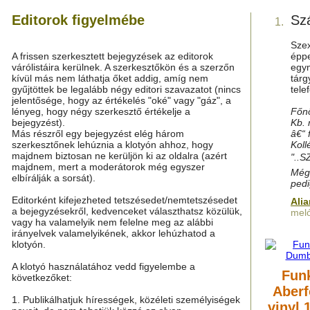
Editorok figyelmébe
Szá
1.
Szex
A frissen szerkesztett bejegyzések az editorok
éppe
várólistáira kerülnek. A szerkesztőkön és a szerzőn
egym
kívül más nem láthatja őket addig, amíg nem
tárg
gyűjtöttek be legalább négy editori szavazatot (nincs
tele
jelentősége, hogy az értékelés "oké" vagy "gáz", a
lényeg, hogy négy szerkesztő értékelje a
Főnö
bejegyzést).
Kb. 
Más részről egy bejegyzést elég három
â€“ 
szerkesztőnek lehúznia a klotyón ahhoz, hogy
Koll
majdnem biztosan ne kerüljön ki az oldalra (azért
"..S
majdnem, mert a moderátorok még egyszer
Még 
elbírálják a sorsát).
pedi
Editorként kifejezheted tetszésedet/nemtetszésedet
Ali
a bejegyzésekről, kedvenceket választhatsz közülük,
meló
vagy ha valamelyik nem felelne meg az alábbi
irányelvek valamelyikének, akkor lehúzhatod a
klotyón.
A klotyó használatához vedd figyelembe a
Fun
következőket:
Aberf
1. Publikálhatjuk hírességek, közéleti személyiségek
vinyl 