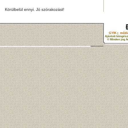
Körülbelül ennyi. Jó szórakozást!
GYIK
média
|
Ajánlott böngész
© Minden jog f