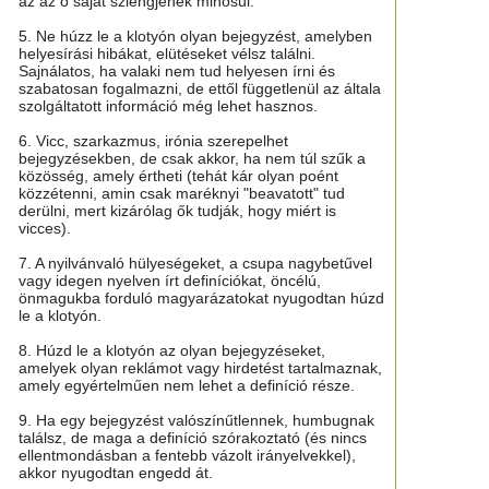
az az ő saját szlengjének minősül.
5. Ne húzz le a klotyón olyan bejegyzést, amelyben
helyesírási hibákat, elütéseket vélsz találni.
Sajnálatos, ha valaki nem tud helyesen írni és
szabatosan fogalmazni, de ettől függetlenül az általa
szolgáltatott információ még lehet hasznos.
6. Vicc, szarkazmus, irónia szerepelhet
bejegyzésekben, de csak akkor, ha nem túl szűk a
közösség, amely értheti (tehát kár olyan poént
közzétenni, amin csak maréknyi "beavatott" tud
derülni, mert kizárólag ők tudják, hogy miért is
vicces).
7. A nyilvánvaló hülyeségeket, a csupa nagybetűvel
vagy idegen nyelven írt definíciókat, öncélú,
önmagukba forduló magyarázatokat nyugodtan húzd
le a klotyón.
8. Húzd le a klotyón az olyan bejegyzéseket,
amelyek olyan reklámot vagy hirdetést tartalmaznak,
amely egyértelműen nem lehet a definíció része.
9. Ha egy bejegyzést valószínűtlennek, humbugnak
találsz, de maga a definíció szórakoztató (és nincs
ellentmondásban a fentebb vázolt irányelvekkel),
akkor nyugodtan engedd át.