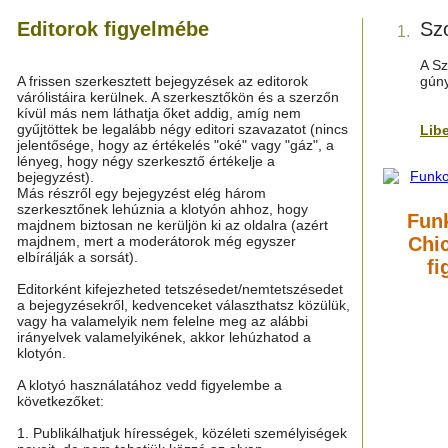
Editorok figyelmébe
Sz
1.
A Sz
A frissen szerkesztett bejegyzések az editorok
gún
várólistáira kerülnek. A szerkesztőkön és a szerzőn
kívül más nem láthatja őket addig, amíg nem
gyűjtöttek be legalább négy editori szavazatot (nincs
Lib
jelentősége, hogy az értékelés "oké" vagy "gáz", a
lényeg, hogy négy szerkesztő értékelje a
bejegyzést).
Más részről egy bejegyzést elég három
szerkesztőnek lehúznia a klotyón ahhoz, hogy
Fun
majdnem biztosan ne kerüljön ki az oldalra (azért
majdnem, mert a moderátorok még egyszer
Chic
elbírálják a sorsát).
fi
Editorként kifejezheted tetszésedet/nemtetszésedet
a bejegyzésekről, kedvenceket választhatsz közülük,
vagy ha valamelyik nem felelne meg az alábbi
irányelvek valamelyikének, akkor lehúzhatod a
klotyón.
A klotyó használatához vedd figyelembe a
következőket:
1. Publikálhatjuk hírességek, közéleti személyiségek