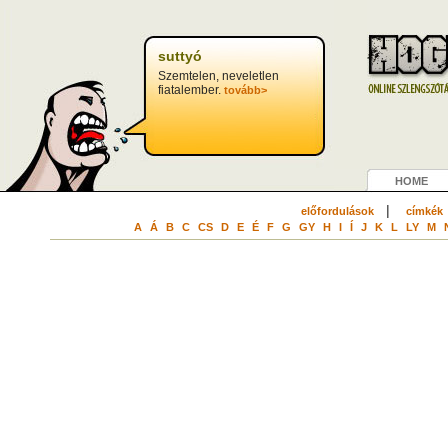
suttyó
Szemtelen, neveletlen
fiatalember.
tovább>
HOME
|
előfordulások
címkék
A
Á
B
C
CS
D
E
É
F
G
GY
H
I
Í
J
K
L
LY
M