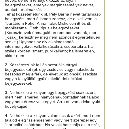
neveit, de nem tehetjük közzé az olyan
bejegyzéseket, amelyek magánszemélyek nevét,
adatait tartalmazzák.
Tehát közzétehetünk pl. Pély Barna nevét tartalmazó
bejegyzést, mert ő ismert zenész, de el kell vetni a
"barátnőm Fehér Anna, lakik Miskolcon itt és itt,
mobilszáma..." stb. típusú bejegyzéseket.
(Keresztnevek önmagukban rendben vannak, mert
_csak_ keresztnév még nem azonosít egyértelműen
senkit.) Ugyanez az elv alkalmazandó
intézményekre, vállalkozásokra, csoportokra: ha
széles körben ismert, publikálható; ha ismeretlen,
akkor nem.
2. Közzéteszünk faji és szexuális tárgyú
bejegyzéseket (pl. egy zsidóvicc vagy malackodó
beszólás még elfér), de elvetjük az öncélú szexista
vagy a fajgyűlölő, gyűlöletkeltő definíciókat,
bejegyzéseket.
3. Ne húzz le a klotyón egy bejegyzést csak azért,
mert nem ismered, hiányosnak/pontatlannak találod
vagy nem értesz vele egyet. Arra ott van a lekonyuló
hüvelykujjad.
4. Ne húzz le a klotyón valamit csak azért, mert nem
találod elég "szlengesnek" vagy mert szerepel egy
"normális" szótárban. Ha valaki használja azt a szót,