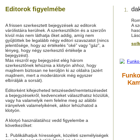
Editorok figyelmébe
da
1.
Roma
A frissen szerkesztett bejegyzések az editorok
A sz
várólistáira kerülnek. A szerkesztőkön és a szerzőn
haso
kívül más nem láthatja őket addig, amíg nem
Lás
gyűjtöttek be legalább négy editori szavazatot (nincs
sol
jelentősége, hogy az értékelés "oké" vagy "gáz", a
lényeg, hogy négy szerkesztő értékelje a
bejegyzést).
Más részről egy bejegyzést elég három
szerkesztőnek lehúznia a klotyón ahhoz, hogy
majdnem biztosan ne kerüljön ki az oldalra (azért
Funko
majdnem, mert a moderátorok még egyszer
elbírálják a sorsát).
Kam
Editorként kifejezheted tetszésedet/nemtetszésedet
a bejegyzésekről, kedvenceket választhatsz közülük,
vagy ha valamelyik nem felelne meg az alábbi
irányelvek valamelyikének, akkor lehúzhatod a
klotyón.
A klotyó használatához vedd figyelembe a
következőket:
1. Publikálhatjuk hírességek, közéleti személyiségek