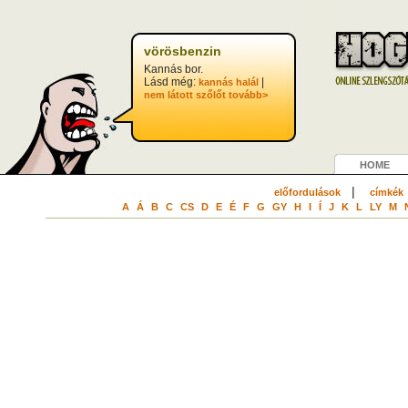
vörösbenzin
Kannás bor.
Lásd még:
|
kannás halál
nem látott szőlőt
tovább>
HOME
|
előfordulások
címkék
A
Á
B
C
CS
D
E
É
F
G
GY
H
I
Í
J
K
L
LY
M