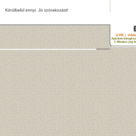
Körülbelül ennyi. Jó szórakozást!
GYIK
média
|
Ajánlott böngész
© Minden jog f