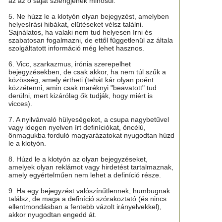
az az ő saját szlengjének minősül.
5. Ne húzz le a klotyón olyan bejegyzést, amelyben
helyesírási hibákat, elütéseket vélsz találni.
Sajnálatos, ha valaki nem tud helyesen írni és
szabatosan fogalmazni, de ettől függetlenül az általa
szolgáltatott információ még lehet hasznos.
6. Vicc, szarkazmus, irónia szerepelhet
bejegyzésekben, de csak akkor, ha nem túl szűk a
közösség, amely értheti (tehát kár olyan poént
közzétenni, amin csak maréknyi "beavatott" tud
derülni, mert kizárólag ők tudják, hogy miért is
vicces).
7. A nyilvánvaló hülyeségeket, a csupa nagybetűvel
vagy idegen nyelven írt definíciókat, öncélú,
önmagukba forduló magyarázatokat nyugodtan húzd
le a klotyón.
8. Húzd le a klotyón az olyan bejegyzéseket,
amelyek olyan reklámot vagy hirdetést tartalmaznak,
amely egyértelműen nem lehet a definíció része.
9. Ha egy bejegyzést valószínűtlennek, humbugnak
találsz, de maga a definíció szórakoztató (és nincs
ellentmondásban a fentebb vázolt irányelvekkel),
akkor nyugodtan engedd át.