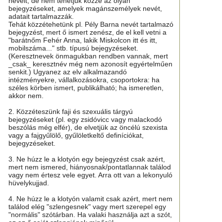
neveit, de nem tehetjük közzé az olyan
bejegyzéseket, amelyek magánszemélyek nevét,
adatait tartalmazzák.
Tehát közzétehetünk pl. Pély Barna nevét tartalmazó
bejegyzést, mert ő ismert zenész, de el kell vetni a
"barátnőm Fehér Anna, lakik Miskolcon itt és itt,
mobilszáma..." stb. típusú bejegyzéseket.
(Keresztnevek önmagukban rendben vannak, mert
_csak_ keresztnév még nem azonosít egyértelműen
senkit.) Ugyanez az elv alkalmazandó
intézményekre, vállalkozásokra, csoportokra: ha
széles körben ismert, publikálható; ha ismeretlen,
akkor nem.
2. Közzéteszünk faji és szexuális tárgyú
bejegyzéseket (pl. egy zsidóvicc vagy malackodó
beszólás még elfér), de elvetjük az öncélú szexista
vagy a fajgyűlölő, gyűlöletkeltő definíciókat,
bejegyzéseket.
3. Ne húzz le a klotyón egy bejegyzést csak azért,
mert nem ismered, hiányosnak/pontatlannak találod
vagy nem értesz vele egyet. Arra ott van a lekonyuló
hüvelykujjad.
4. Ne húzz le a klotyón valamit csak azért, mert nem
találod elég "szlengesnek" vagy mert szerepel egy
"normális" szótárban. Ha valaki használja azt a szót,