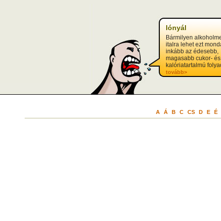
lónyál
Bármilyen alkoholm
italra lehet ezt mond
inkább az édesebb,
magasabb cukor- és
kalóriatartalmú folyad
tovább>
A
Á
B
C
CS
D
E
É