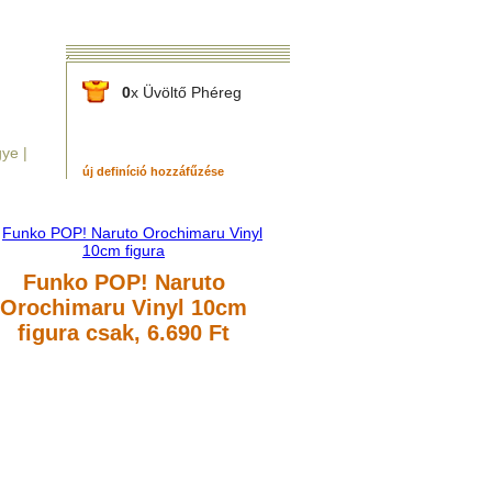
0
x Üvöltő Phéreg
ye |
új definíció hozzáfűzése
Funko POP! Naruto
Orochimaru Vinyl 10cm
figura
csak, 6.690 Ft