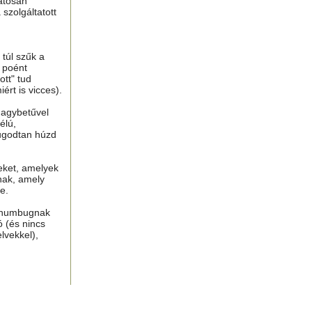
atosan
 szolgáltatott
túl szűk a
n poént
tt" tud
ért is vicces).
nagybetűvel
élú,
ugodtan húzd
eket, amelyek
nak, amely
e.
, humbugnak
ó (és nincs
lvekkel),