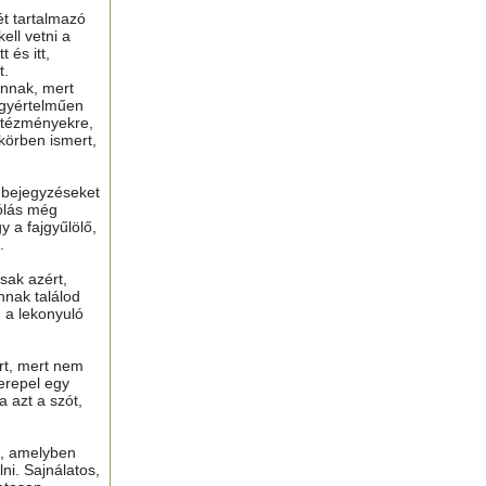
ét tartalmazó
ell vetni a
 és itt,
t.
nnak, mert
gyértelműen
ntézményekre,
 körben ismert,
ú bejegyzéseket
ólás még
y a fajgyűlölő,
.
sak azért,
nnak találod
n a lekonyuló
ért, mert nem
erepel egy
a azt a szót,
t, amelyben
lni. Sajnálatos,