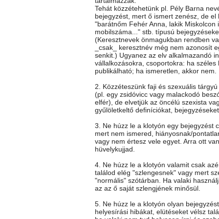
tartalmazzák.
Tehát közzétehetünk pl. Pély Barna nev
bejegyzést, mert ő ismert zenész, de el k
"barátnőm Fehér Anna, lakik Miskolcon itt
mobilszáma..." stb. típusú bejegyzéseke
(Keresztnevek önmagukban rendben va
_csak_ keresztnév még nem azonosít e
senkit.) Ugyanez az elv alkalmazandó i
vállalkozásokra, csoportokra: ha széles
publikálható; ha ismeretlen, akkor nem.
2. Közzéteszünk faji és szexuális tárgy
(pl. egy zsidóvicc vagy malackodó besz
elfér), de elvetjük az öncélú szexista vag
gyűlöletkeltő definíciókat, bejegyzéseket
3. Ne húzz le a klotyón egy bejegyzést c
mert nem ismered, hiányosnak/pontatla
vagy nem értesz vele egyet. Arra ott va
hüvelykujjad.
4. Ne húzz le a klotyón valamit csak az
találod elég "szlengesnek" vagy mert sz
"normális" szótárban. Ha valaki használj
az az ő saját szlengjének minősül.
5. Ne húzz le a klotyón olyan bejegyzés
helyesírási hibákat, elütéseket vélsz talá