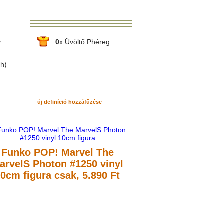
s
0
x Üvöltő Phéreg
ch)
új definíció hozzáfűzése
Funko POP! Marvel The
arvelS Photon #1250 vinyl
10cm figura
csak, 5.890 Ft