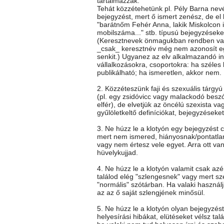
tartalmazzák.
Tehát közzétehetünk pl. Pély Barna nev
bejegyzést, mert ő ismert zenész, de el k
"barátnőm Fehér Anna, lakik Miskolcon itt
mobilszáma..." stb. típusú bejegyzéseke
(Keresztnevek önmagukban rendben va
_csak_ keresztnév még nem azonosít e
senkit.) Ugyanez az elv alkalmazandó i
vállalkozásokra, csoportokra: ha széles
publikálható; ha ismeretlen, akkor nem.
2. Közzéteszünk faji és szexuális tárgy
(pl. egy zsidóvicc vagy malackodó besz
elfér), de elvetjük az öncélú szexista vag
gyűlöletkeltő definíciókat, bejegyzéseket
3. Ne húzz le a klotyón egy bejegyzést c
mert nem ismered, hiányosnak/pontatla
vagy nem értesz vele egyet. Arra ott va
hüvelykujjad.
4. Ne húzz le a klotyón valamit csak az
találod elég "szlengesnek" vagy mert sz
"normális" szótárban. Ha valaki használj
az az ő saját szlengjének minősül.
5. Ne húzz le a klotyón olyan bejegyzés
helyesírási hibákat, elütéseket vélsz talá