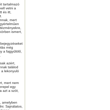
ét tartalmazó
ell vetni a
 és itt,
t.
nnak, mert
gyértelműen
ntézményekre,
 körben ismert,
ú bejegyzéseket
ólás még
y a fajgyűlölő,
.
sak azért,
nnak találod
n a lekonyuló
ért, mert nem
erepel egy
a azt a szót,
t, amelyben
lni. Sajnálatos,