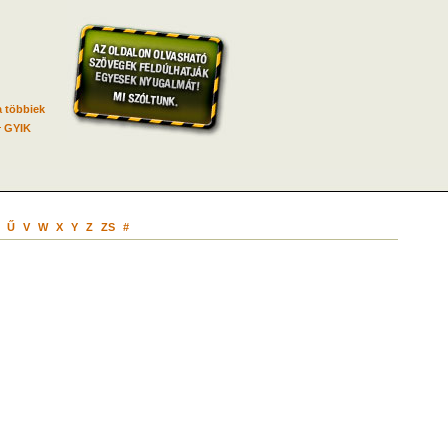
 többiek
GYIK
Ű
V
W
X
Y
Z
ZS
#