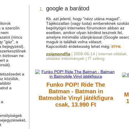
google a barátod
1.
Kb. azt jelenti, hogy "nézz utána magad".
itorok
Tájékozatlan (vagy lusta) embereknek szoká
s a szerzőn
bepötyögni internetes fórumokon abban az
g nem
esetben, amikor olyan kérdést tesznek fel,
azatot (nincs
amelyre minimális utánjárással (Google sear
y "gáz", a
maguk is találtak volna választ.
a bejegyzést).
Kapcsolódó érdekesség lehet még:
.
RTFM
 szerkesztőnek
zsigmondfia
| 2008-06-14 | internet oldalak,
m biztosan ne
oktatási intézmények | IT szleng
ert a
rsát).
tetszésedet a
sz közülük,
alábbi
Funko POP! Ride The
hatod a
Batman - Batman in
M
Batmobile Vinyl játékfigura
 a
csak, 13.990 Ft
zemélyiségek
bejegyzéseket,
t