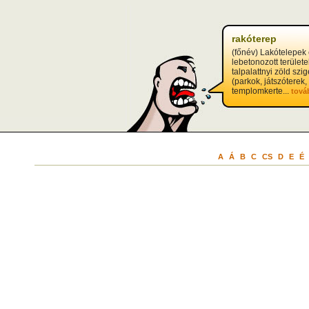
rakóterep
(főnév) Lakótelepek
lebetonozott területe
talpalattnyi zöld szig
(parkok, játszóterek,
templomkerte...
tová
A
Á
B
C
CS
D
E
É