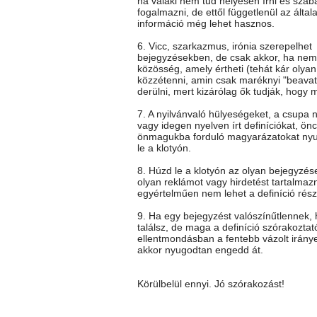
ha valaki nem tud helyesen írni és szab
fogalmazni, de ettől függetlenül az általa
információ még lehet hasznos.
6. Vicc, szarkazmus, irónia szerepelhet
bejegyzésekben, de csak akkor, ha nem 
közösség, amely értheti (tehát kár olya
közzétenni, amin csak maréknyi "beavato
derülni, mert kizárólag ők tudják, hogy mi
7. A nyilvánvaló hülyeségeket, a csupa 
vagy idegen nyelven írt definíciókat, önc
önmagukba forduló magyarázatokat ny
le a klotyón.
8. Húzd le a klotyón az olyan bejegyzés
olyan reklámot vagy hirdetést tartalmaz
egyértelműen nem lehet a definíció rész
9. Ha egy bejegyzést valószínűtlennek
találsz, de maga a definíció szórakoztat
ellentmondásban a fentebb vázolt iránye
akkor nyugodtan engedd át.
Körülbelül ennyi. Jó szórakozást!