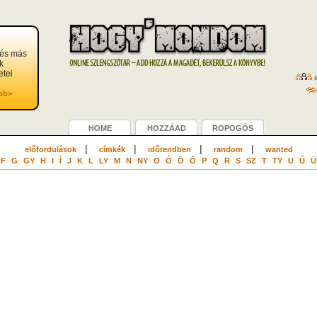
 és más
k
etei
a
bb>
HOME
HOZZÁAD
ROPOGÓS
|
|
|
|
előfordulások
címkék
időrendben
random
wanted
F
G
GY
H
I
Í
J
K
L
LY
M
N
NY
O
Ó
Ö
Ő
P
Q
R
S
SZ
T
TY
U
Ú
Ü