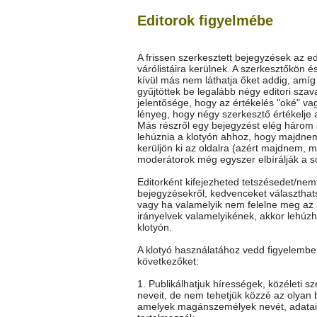
Editorok figyelmébe
A frissen szerkesztett bejegyzések az ed
várólistáira kerülnek. A szerkesztőkön é
kívül más nem láthatja őket addig, amí
gyűjtöttek be legalább négy editori szav
jelentősége, hogy az értékelés "oké" vag
lényeg, hogy négy szerkesztő értékelje 
Más részről egy bejegyzést elég három
lehúznia a klotyón ahhoz, hogy majdne
kerüljön ki az oldalra (azért majdnem, m
moderátorok még egyszer elbírálják a so
Editorként kifejezheted tetszésedet/nem
bejegyzésekről, kedvenceket választhat
vagy ha valamelyik nem felelne meg az 
irányelvek valamelyikének, akkor lehúz
klotyón.
A klotyó használatához vedd figyelembe
következőket:
1. Publikálhatjuk hírességek, közéleti s
neveit, de nem tehetjük közzé az olyan 
amelyek magánszemélyek nevét, adatai