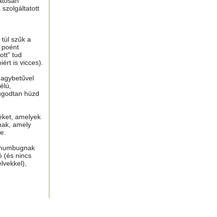
atosan
 szolgáltatott
túl szűk a
n poént
tt" tud
ért is vicces).
nagybetűvel
élú,
ugodtan húzd
eket, amelyek
nak, amely
e.
, humbugnak
ó (és nincs
lvekkel),