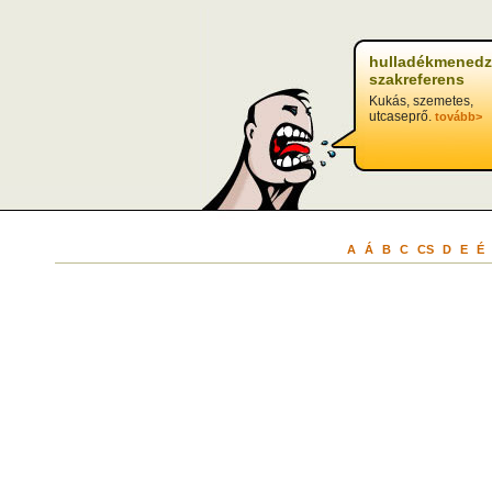
hulladékmenedz
szakreferens
Kukás, szemetes,
utcaseprő.
tovább>
A
Á
B
C
CS
D
E
É