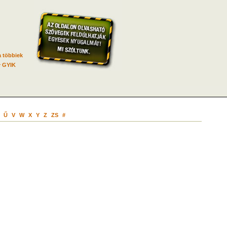
 többiek
GYIK
Ű
V
W
X
Y
Z
ZS
#