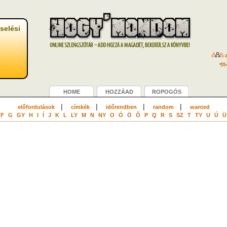
selési
a
HOME
HOZZÁAD
ROPOGÓS
|
|
|
|
előfordulások
címkék
időrendben
random
wanted
F
G
GY
H
I
Í
J
K
L
LY
M
N
NY
O
Ó
Ö
Ő
P
Q
R
S
SZ
T
TY
U
Ú
Ü