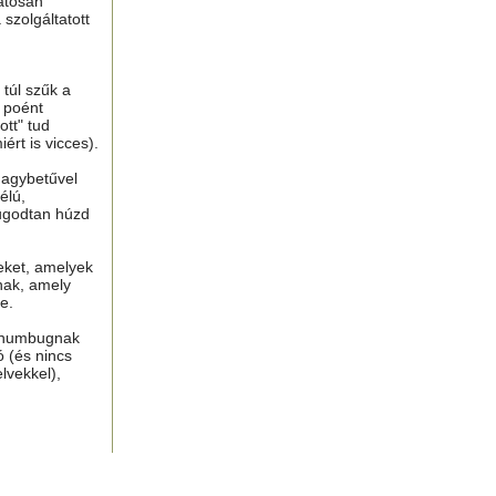
atosan
 szolgáltatott
túl szűk a
n poént
tt" tud
ért is vicces).
nagybetűvel
élú,
ugodtan húzd
eket, amelyek
nak, amely
e.
, humbugnak
ó (és nincs
lvekkel),