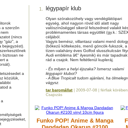
légypapír klub
1.
Olyan szórakozóhely vagy vendéglátóipari
itorok
egység, ahol nagyon rövid idő alatt nagy
s a szerzőn
valószínűséggel sikerül felszedned valakit ké
g nem
problémamentes társas együttlét (gy.k.: SZE
azatot (nincs
céljából.
y "gáz", a
Vagyis bemész, villantasz valami menő dolog
a bejegyzést).
(bőkezű költekezés, menő göncök-fukszok, a
 szerkesztőnek
tízen-valahány éves Golfod slusszkulcsán fit
m biztosan ne
Audi embléma â€“ ilyesmik) és már tapadnak 
ert a
rád a csajok. Nem feltétlenül kupleráj.
rsát).
- És milyen a helyi éjszaka? Ismersz valami
tetszésedet a
légypapír klubot?
sz közülük,
- A Blue Tropicalt tudom ajánlani, ha ölmelegr
alábbi
vágysz.
hatod a
tar baromállat
| 2009-07-08 | férfiak körében
Csajozás
 a
zemélyiségek
bejegyzéseket,
Funko POP! Anime & Manga
F
t
Dandadan Okarun #2100