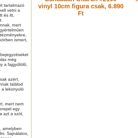
ét tartalmazó
vinyl 10cm figura
csak, 6.890
ell vetni a
Ft
 és itt,
t.
nnak, mert
gyértelműen
ntézményekre,
 körben ismert,
ú bejegyzéseket
ólás még
y a fajgyűlölő,
.
sak azért,
nnak találod
n a lekonyuló
ért, mert nem
erepel egy
a azt a szót,
t, amelyben
lni. Sajnálatos,