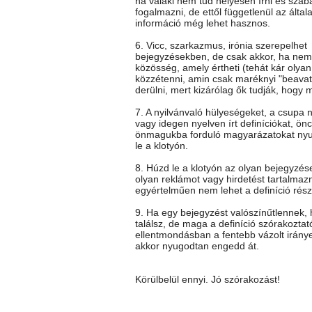
ha valaki nem tud helyesen írni és szab
fogalmazni, de ettől függetlenül az általa
információ még lehet hasznos.
6. Vicc, szarkazmus, irónia szerepelhet
bejegyzésekben, de csak akkor, ha nem 
közösség, amely értheti (tehát kár olya
közzétenni, amin csak maréknyi "beavato
derülni, mert kizárólag ők tudják, hogy mi
7. A nyilvánvaló hülyeségeket, a csupa 
vagy idegen nyelven írt definíciókat, önc
önmagukba forduló magyarázatokat ny
le a klotyón.
8. Húzd le a klotyón az olyan bejegyzés
olyan reklámot vagy hirdetést tartalmaz
egyértelműen nem lehet a definíció rész
9. Ha egy bejegyzést valószínűtlennek
találsz, de maga a definíció szórakoztat
ellentmondásban a fentebb vázolt iránye
akkor nyugodtan engedd át.
Körülbelül ennyi. Jó szórakozást!