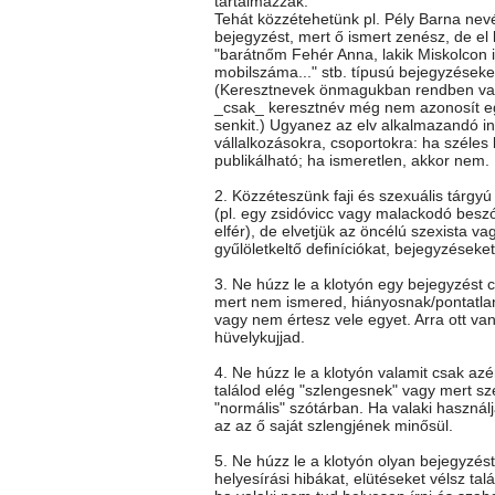
tartalmazzák.
Tehát közzétehetünk pl. Pély Barna nev
bejegyzést, mert ő ismert zenész, de el k
"barátnőm Fehér Anna, lakik Miskolcon itt
mobilszáma..." stb. típusú bejegyzéseke
(Keresztnevek önmagukban rendben va
_csak_ keresztnév még nem azonosít e
senkit.) Ugyanez az elv alkalmazandó i
vállalkozásokra, csoportokra: ha széles
publikálható; ha ismeretlen, akkor nem.
2. Közzéteszünk faji és szexuális tárgy
(pl. egy zsidóvicc vagy malackodó besz
elfér), de elvetjük az öncélú szexista vag
gyűlöletkeltő definíciókat, bejegyzéseket
3. Ne húzz le a klotyón egy bejegyzést c
mert nem ismered, hiányosnak/pontatla
vagy nem értesz vele egyet. Arra ott va
hüvelykujjad.
4. Ne húzz le a klotyón valamit csak az
találod elég "szlengesnek" vagy mert sz
"normális" szótárban. Ha valaki használj
az az ő saját szlengjének minősül.
5. Ne húzz le a klotyón olyan bejegyzés
helyesírási hibákat, elütéseket vélsz talá