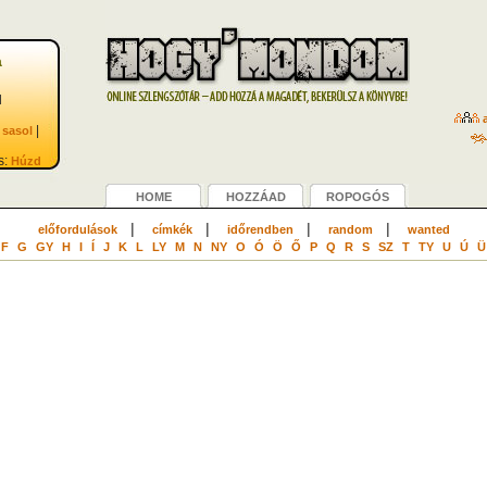
a
l
a
|
|
sasol
s:
Húzd
HOME
HOZZÁAD
ROPOGÓS
|
|
|
|
előfordulások
címkék
időrendben
random
wanted
F
G
GY
H
I
Í
J
K
L
LY
M
N
NY
O
Ó
Ö
Ő
P
Q
R
S
SZ
T
TY
U
Ú
Ü