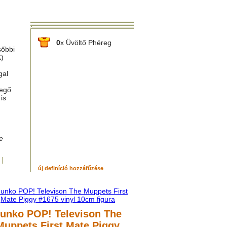
0
x Üvöltő Phéreg
sőbbi
X)
gal
yegő
is
e
 |
új definíció hozzáfűzése
unko POP! Televison The
Muppets First Mate Piggy