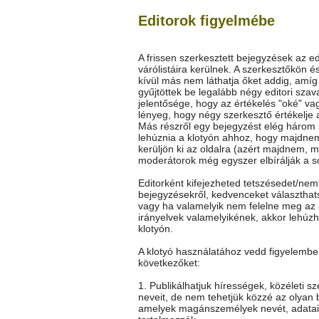
Editorok figyelmébe
A frissen szerkesztett bejegyzések az ed
várólistáira kerülnek. A szerkesztőkön é
kívül más nem láthatja őket addig, amí
gyűjtöttek be legalább négy editori szav
jelentősége, hogy az értékelés "oké" vag
lényeg, hogy négy szerkesztő értékelje 
Más részről egy bejegyzést elég három
lehúznia a klotyón ahhoz, hogy majdne
kerüljön ki az oldalra (azért majdnem, m
moderátorok még egyszer elbírálják a so
Editorként kifejezheted tetszésedet/nem
bejegyzésekről, kedvenceket választhat
vagy ha valamelyik nem felelne meg az 
irányelvek valamelyikének, akkor lehúz
klotyón.
A klotyó használatához vedd figyelembe
következőket:
1. Publikálhatjuk hírességek, közéleti s
neveit, de nem tehetjük közzé az olyan 
amelyek magánszemélyek nevét, adatai