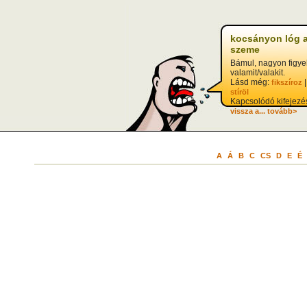
kocsányon lóg 
szeme
Bámul, nagyon figye
valamit/valakit.
Lásd még:
fikszíroz
stíröl
Kapcsolódó kifejezé
vissza a...
tovább>
A
Á
B
C
CS
D
E
É