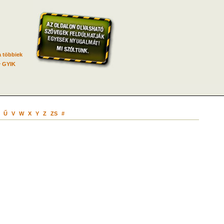
 többiek
GYIK
Ű
V
W
X
Y
Z
ZS
#