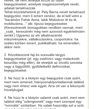
neveit, de nem tehetjük közzé az olyan
bejegyzéseket, amelyek magánszemélyek nevét,
adatait tartalmazzák.
Tehát közzétehetünk pl. Pély Barna nevét tartalmazó
bejegyzést, mert ő ismert zenész, de el kell vetni a
"barátnőm Fehér Anna, lakik Miskolcon itt és itt,
mobilszáma..." stb. típusú bejegyzéseket.
(Keresztnevek önmagukban rendben vannak, mert
_csak_ keresztnév még nem azonosít egyértelműen
senkit.) Ugyanez az elv alkalmazandó
intézményekre, vállalkozásokra, csoportokra: ha
széles körben ismert, publikálható; ha ismeretlen,
akkor nem.
2. Közzéteszünk faji és szexuális tárgyú
bejegyzéseket (pl. egy zsidóvicc vagy malackodó
beszólás még elfér), de elvetjük az öncélú szexista
vagy a fajgyűlölő, gyűlöletkeltő definíciókat,
bejegyzéseket.
3. Ne húzz le a klotyón egy bejegyzést csak azért,
mert nem ismered, hiányosnak/pontatlannak találod
vagy nem értesz vele egyet. Arra ott van a lekonyuló
hüvelykujjad.
4. Ne húzz le a klotyón valamit csak azért, mert nem
találod elég "szlengesnek" vagy mert szerepel egy
"normális" szótárban. Ha valaki használja azt a szót,