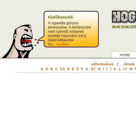
tüdőkarcoló
A cigaretta gúnyos
elnevezése. A dohányzást
nem szerető emberek
szokták használni ezt a
találó kifejezést.
A c...
tovább>
HOME
|
előfordulások
címkék
A
Á
B
C
CS
D
E
É
F
G
GY
H
I
Í
J
K
L
LY
M