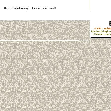
Körülbelül ennyi. Jó szórakozást!
GYIK
média
|
Ajánlott böngész
© Minden jog f