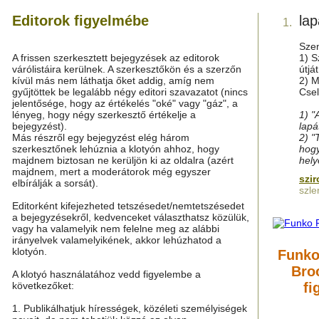
Editorok figyelmébe
lap
1.
Szen
A frissen szerkesztett bejegyzések az editorok
1) S
várólistáira kerülnek. A szerkesztőkön és a szerzőn
útjá
kívül más nem láthatja őket addig, amíg nem
2) M
gyűjtöttek be legalább négy editori szavazatot (nincs
Csel
jelentősége, hogy az értékelés "oké" vagy "gáz", a
lényeg, hogy négy szerkesztő értékelje a
1) "
bejegyzést).
lapá
Más részről egy bejegyzést elég három
2) "
szerkesztőnek lehúznia a klotyón ahhoz, hogy
hogy
majdnem biztosan ne kerüljön ki az oldalra (azért
hely
majdnem, mert a moderátorok még egyszer
szi
elbírálják a sorsát).
szle
Editorként kifejezheted tetszésedet/nemtetszésedet
a bejegyzésekről, kedvenceket választhatsz közülük,
vagy ha valamelyik nem felelne meg az alábbi
irányelvek valamelyikének, akkor lehúzhatod a
klotyón.
Funko
Bro
A klotyó használatához vedd figyelembe a
következőket:
fi
1. Publikálhatjuk hírességek, közéleti személyiségek