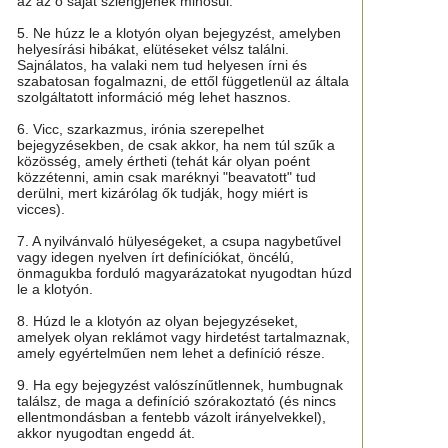
az az ő saját szlengjének minősül.
5. Ne húzz le a klotyón olyan bejegyzést, amelyben
helyesírási hibákat, elütéseket vélsz találni.
Sajnálatos, ha valaki nem tud helyesen írni és
szabatosan fogalmazni, de ettől függetlenül az általa
szolgáltatott információ még lehet hasznos.
6. Vicc, szarkazmus, irónia szerepelhet
bejegyzésekben, de csak akkor, ha nem túl szűk a
közösség, amely értheti (tehát kár olyan poént
közzétenni, amin csak maréknyi "beavatott" tud
derülni, mert kizárólag ők tudják, hogy miért is
vicces).
7. A nyilvánvaló hülyeségeket, a csupa nagybetűvel
vagy idegen nyelven írt definíciókat, öncélú,
önmagukba forduló magyarázatokat nyugodtan húzd
le a klotyón.
8. Húzd le a klotyón az olyan bejegyzéseket,
amelyek olyan reklámot vagy hirdetést tartalmaznak,
amely egyértelműen nem lehet a definíció része.
9. Ha egy bejegyzést valószínűtlennek, humbugnak
találsz, de maga a definíció szórakoztató (és nincs
ellentmondásban a fentebb vázolt irányelvekkel),
akkor nyugodtan engedd át.