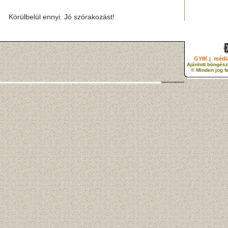
Körülbelül ennyi. Jó szórakozást!
GYIK
média
|
Ajánlott böngész
© Minden jog f