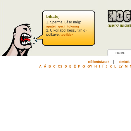
bikatej
1. Sperma. Lásd még:
|
|
apatej
geci
tökmag
2. Cikóriából készült (híg)
pótkávé.
tovább>
HOME
|
előfordulások
címkék
A
Á
B
C
CS
D
E
É
F
G
GY
H
I
Í
J
K
L
LY
M