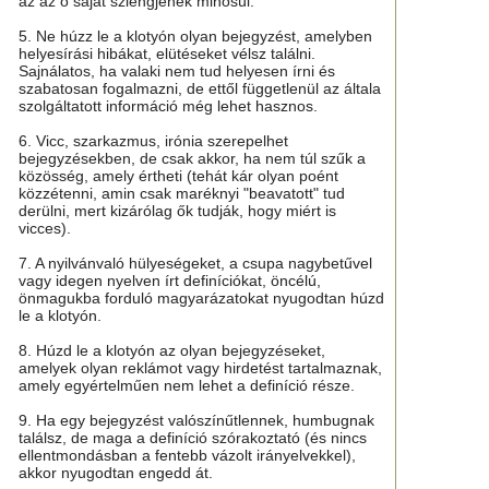
az az ő saját szlengjének minősül.
5. Ne húzz le a klotyón olyan bejegyzést, amelyben
helyesírási hibákat, elütéseket vélsz találni.
Sajnálatos, ha valaki nem tud helyesen írni és
szabatosan fogalmazni, de ettől függetlenül az általa
szolgáltatott információ még lehet hasznos.
6. Vicc, szarkazmus, irónia szerepelhet
bejegyzésekben, de csak akkor, ha nem túl szűk a
közösség, amely értheti (tehát kár olyan poént
közzétenni, amin csak maréknyi "beavatott" tud
derülni, mert kizárólag ők tudják, hogy miért is
vicces).
7. A nyilvánvaló hülyeségeket, a csupa nagybetűvel
vagy idegen nyelven írt definíciókat, öncélú,
önmagukba forduló magyarázatokat nyugodtan húzd
le a klotyón.
8. Húzd le a klotyón az olyan bejegyzéseket,
amelyek olyan reklámot vagy hirdetést tartalmaznak,
amely egyértelműen nem lehet a definíció része.
9. Ha egy bejegyzést valószínűtlennek, humbugnak
találsz, de maga a definíció szórakoztató (és nincs
ellentmondásban a fentebb vázolt irányelvekkel),
akkor nyugodtan engedd át.