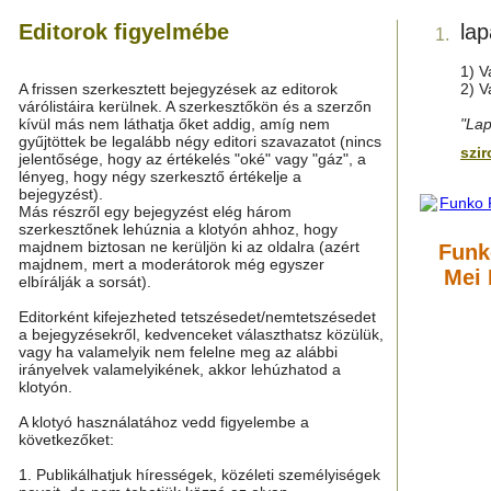
Editorok figyelmébe
lap
1.
1) V
A frissen szerkesztett bejegyzések az editorok
2) V
várólistáira kerülnek. A szerkesztőkön és a szerzőn
kívül más nem láthatja őket addig, amíg nem
"Lap
gyűjtöttek be legalább négy editori szavazatot (nincs
szi
jelentősége, hogy az értékelés "oké" vagy "gáz", a
lényeg, hogy négy szerkesztő értékelje a
bejegyzést).
Más részről egy bejegyzést elég három
szerkesztőnek lehúznia a klotyón ahhoz, hogy
majdnem biztosan ne kerüljön ki az oldalra (azért
Funk
majdnem, mert a moderátorok még egyszer
Mei 
elbírálják a sorsát).
Editorként kifejezheted tetszésedet/nemtetszésedet
a bejegyzésekről, kedvenceket választhatsz közülük,
vagy ha valamelyik nem felelne meg az alábbi
irányelvek valamelyikének, akkor lehúzhatod a
klotyón.
A klotyó használatához vedd figyelembe a
következőket:
1. Publikálhatjuk hírességek, közéleti személyiségek