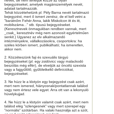
neveit, de nem tehetjük közzé az olyan
bejegyzéseket, amelyek magánszemélyek nevét,
adatait tartalmazzák.
Tehát közzétehetünk pl. Pély Barna nevét tartalmazó
bejegyzést, mert ő ismert zenész, de el kell vetni a
"barátnőm Fehér Anna, lakik Miskolcon itt és itt,
mobilszáma..." stb. típusú bejegyzéseket.
(Keresztnevek önmagukban rendben vannak, mert
_csak_ keresztnév még nem azonosít egyértelműen
senkit.) Ugyanez az elv alkalmazandó
intézményekre, vállalkozásokra, csoportokra: ha
széles körben ismert, publikálható; ha ismeretlen,
akkor nem.
2. Közzéteszünk faji és szexuális tárgyú
bejegyzéseket (pl. egy zsidóvicc vagy malackodó
beszólás még elfér), de elvetjük az öncélú szexista
vagy a fajgyűlölő, gyűlöletkeltő definíciókat,
bejegyzéseket.
3. Ne húzz le a klotyón egy bejegyzést csak azért,
mert nem ismered, hiányosnak/pontatlannak találod
vagy nem értesz vele egyet. Arra ott van a lekonyuló
hüvelykujjad.
4. Ne húzz le a klotyón valamit csak azért, mert nem
találod elég "szlengesnek" vagy mert szerepel egy
"normális" szótárban. Ha valaki használja azt a szót,