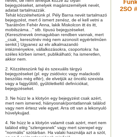
neveit, de nem tehetjük közzé az olyan
Funk
bejegyzéseket, amelyek magánszemélyek nevét,
2SO #
adatait tartalmazzák.
Tehát közzétehetünk pl. Pély Barna nevét tartalmazó
bejegyzést, mert ő ismert zenész, de el kell vetni a
"barátnőm Fehér Anna, lakik Miskolcon itt és itt,
mobilszáma..." stb. típusú bejegyzéseket.
(Keresztnevek önmagukban rendben vannak, mert
_csak_ keresztnév még nem azonosít egyértelműen
senkit.) Ugyanez az elv alkalmazandó
intézményekre, vállalkozásokra, csoportokra: ha
széles körben ismert, publikálható; ha ismeretlen,
akkor nem.
2. Közzéteszünk faji és szexuális tárgyú
bejegyzéseket (pl. egy zsidóvicc vagy malackodó
beszólás még elfér), de elvetjük az öncélú szexista
vagy a fajgyűlölő, gyűlöletkeltő definíciókat,
bejegyzéseket.
3. Ne húzz le a klotyón egy bejegyzést csak azért,
mert nem ismered, hiányosnak/pontatlannak találod
vagy nem értesz vele egyet. Arra ott van a lekonyuló
hüvelykujjad.
4. Ne húzz le a klotyón valamit csak azért, mert nem
találod elég "szlengesnek" vagy mert szerepel egy
"normális" szótárban. Ha valaki használja azt a szót,