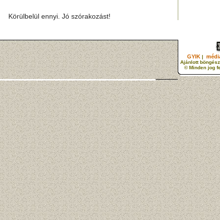
Körülbelül ennyi. Jó szórakozást!
GYIK
média
|
Ajánlott böngész
© Minden jog f