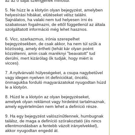
az az ő saját szlengjének minősül.
5. Ne húzz le a klotyón olyan bejegyzést, amelyben
helyesírási hibákat, elütéseket vélsz találni.
Sajnálatos, ha valaki nem tud helyesen írni és
szabatosan fogalmazni, de ettől függetlenül az általa
szolgáltatott információ még lehet hasznos.
6. Vicc, szarkazmus, irónia szerepelhet
bejegyzésekben, de csak akkor, ha nem túl szűk a
közösség, amely értheti (tehát kár olyan poént
közzétenni, amin csak maréknyi "beavatott" tud
derülni, mert kizárólag ők tudják, hogy miért is
vicces).
7. A nyilvánvaló hülyeségeket, a csupa nagybetűvel
vagy idegen nyelven írt definíciókat, öncélú,
önmagukba forduló magyarázatokat nyugodtan húzd
le a klotyón.
8. Húzd le a klotyón az olyan bejegyzéseket,
amelyek olyan reklámot vagy hirdetést tartalmaznak,
amely egyértelműen nem lehet a definíció része.
9. Ha egy bejegyzést valószínűtlennek, humbugnak
találsz, de maga a definíció szórakoztató (és nincs
ellentmondásban a fentebb vázolt irányelvekkel),
akkor nyugodtan engedd át.