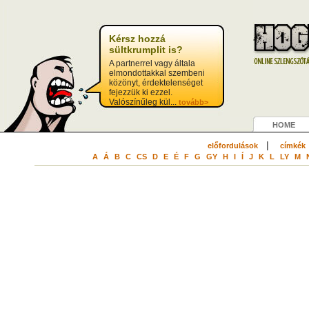
Kérsz hozzá
sültkrumplit is?
A partnerrel vagy általa
elmondottakkal szembeni
közönyt, érdektelenséget
fejezzük ki ezzel.
Valószínűleg kül...
tovább>
HOME
|
előfordulások
címkék
A
Á
B
C
CS
D
E
É
F
G
GY
H
I
Í
J
K
L
LY
M