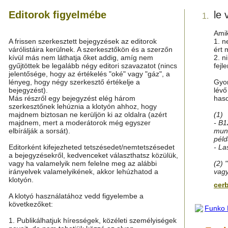
Editorok figyelmébe
le 
1.
Amik
A frissen szerkesztett bejegyzések az editorok
1. n
várólistáira kerülnek. A szerkesztőkön és a szerzőn
ért 
kívül más nem láthatja őket addig, amíg nem
2. n
gyűjtöttek be legalább négy editori szavazatot (nincs
fejl
jelentősége, hogy az értékelés "oké" vagy "gáz", a
lényeg, hogy négy szerkesztő értékelje a
Gyo
bejegyzést).
lévő
Más részről egy bejegyzést elég három
haso
szerkesztőnek lehúznia a klotyón ahhoz, hogy
majdnem biztosan ne kerüljön ki az oldalra (azért
(1)
majdnem, mert a moderátorok még egyszer
- B1
elbírálják a sorsát).
munk
péld
Editorként kifejezheted tetszésedet/nemtetszésedet
- La
a bejegyzésekről, kedvenceket választhatsz közülük,
vagy ha valamelyik nem felelne meg az alábbi
(2) 
irányelvek valamelyikének, akkor lehúzhatod a
vagy
klotyón.
cer
A klotyó használatához vedd figyelembe a
következőket:
1. Publikálhatjuk hírességek, közéleti személyiségek