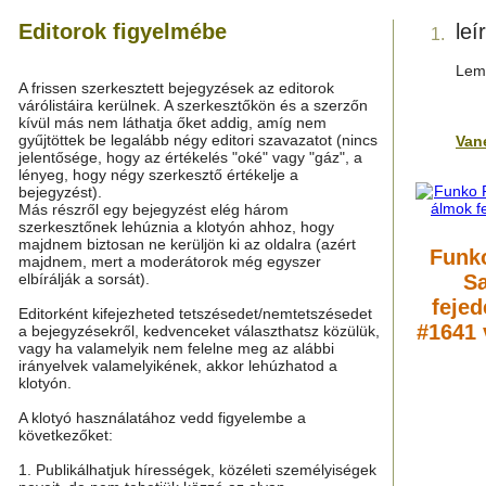
Editorok figyelmébe
leí
1.
Lemo
A frissen szerkesztett bejegyzések az editorok
várólistáira kerülnek. A szerkesztőkön és a szerzőn
kívül más nem láthatja őket addig, amíg nem
gyűjtöttek be legalább négy editori szavazatot (nincs
Van
jelentősége, hogy az értékelés "oké" vagy "gáz", a
lényeg, hogy négy szerkesztő értékelje a
bejegyzést).
Más részről egy bejegyzést elég három
szerkesztőnek lehúznia a klotyón ahhoz, hogy
majdnem biztosan ne kerüljön ki az oldalra (azért
Funko
majdnem, mert a moderátorok még egyszer
elbírálják a sorsát).
S
fejed
Editorként kifejezheted tetszésedet/nemtetszésedet
#1641 
a bejegyzésekről, kedvenceket választhatsz közülük,
vagy ha valamelyik nem felelne meg az alábbi
irányelvek valamelyikének, akkor lehúzhatod a
klotyón.
A klotyó használatához vedd figyelembe a
következőket:
1. Publikálhatjuk hírességek, közéleti személyiségek