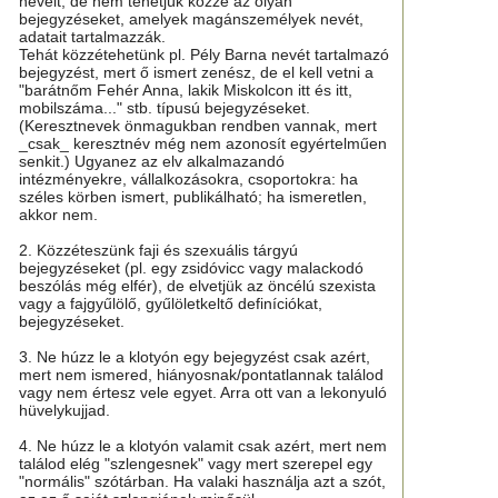
neveit, de nem tehetjük közzé az olyan
bejegyzéseket, amelyek magánszemélyek nevét,
adatait tartalmazzák.
Tehát közzétehetünk pl. Pély Barna nevét tartalmazó
bejegyzést, mert ő ismert zenész, de el kell vetni a
"barátnőm Fehér Anna, lakik Miskolcon itt és itt,
mobilszáma..." stb. típusú bejegyzéseket.
(Keresztnevek önmagukban rendben vannak, mert
_csak_ keresztnév még nem azonosít egyértelműen
senkit.) Ugyanez az elv alkalmazandó
intézményekre, vállalkozásokra, csoportokra: ha
széles körben ismert, publikálható; ha ismeretlen,
akkor nem.
2. Közzéteszünk faji és szexuális tárgyú
bejegyzéseket (pl. egy zsidóvicc vagy malackodó
beszólás még elfér), de elvetjük az öncélú szexista
vagy a fajgyűlölő, gyűlöletkeltő definíciókat,
bejegyzéseket.
3. Ne húzz le a klotyón egy bejegyzést csak azért,
mert nem ismered, hiányosnak/pontatlannak találod
vagy nem értesz vele egyet. Arra ott van a lekonyuló
hüvelykujjad.
4. Ne húzz le a klotyón valamit csak azért, mert nem
találod elég "szlengesnek" vagy mert szerepel egy
"normális" szótárban. Ha valaki használja azt a szót,