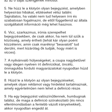
az az ő saját szlengjének minősül.
5. Ne húzz le a klotyón olyan bejegyzést, amelyben
helyesírási hibákat, elütéseket vélsz találni.
Sajnálatos, ha valaki nem tud helyesen írni és
szabatosan fogalmazni, de ettől függetlenül az általa
szolgáltatott információ még lehet hasznos.
6. Vicc, szarkazmus, irónia szerepelhet
bejegyzésekben, de csak akkor, ha nem túl szűk a
közösség, amely értheti (tehát kár olyan poént
közzétenni, amin csak maréknyi "beavatott" tud
derülni, mert kizárólag ők tudják, hogy miért is
vicces).
7. A nyilvánvaló hülyeségeket, a csupa nagybetűvel
vagy idegen nyelven írt definíciókat, öncélú,
önmagukba forduló magyarázatokat nyugodtan húzd
le a klotyón.
8. Húzd le a klotyón az olyan bejegyzéseket,
amelyek olyan reklámot vagy hirdetést tartalmaznak,
amely egyértelműen nem lehet a definíció része.
9. Ha egy bejegyzést valószínűtlennek, humbugnak
találsz, de maga a definíció szórakoztató (és nincs
ellentmondásban a fentebb vázolt irányelvekkel),
akkor nyugodtan engedd át.