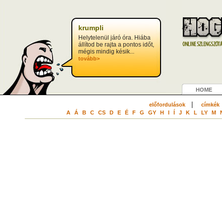
krumpli
Helytelenül járó óra. Hiába
állítod be rajta a pontos időt,
mégis mindig késik...
tovább>
HOME
|
előfordulások
címkék
A
Á
B
C
CS
D
E
É
F
G
GY
H
I
Í
J
K
L
LY
M