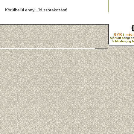
Körülbelül ennyi. Jó szórakozást!
GYIK
média
|
Ajánlott böngész
© Minden jog f