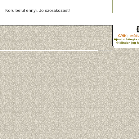
Körülbelül ennyi. Jó szórakozást!
GYIK
média
|
Ajánlott böngész
© Minden jog f