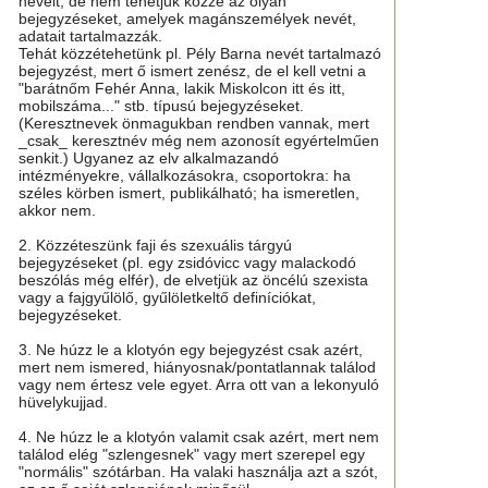
neveit, de nem tehetjük közzé az olyan
bejegyzéseket, amelyek magánszemélyek nevét,
adatait tartalmazzák.
Tehát közzétehetünk pl. Pély Barna nevét tartalmazó
bejegyzést, mert ő ismert zenész, de el kell vetni a
"barátnőm Fehér Anna, lakik Miskolcon itt és itt,
mobilszáma..." stb. típusú bejegyzéseket.
(Keresztnevek önmagukban rendben vannak, mert
_csak_ keresztnév még nem azonosít egyértelműen
senkit.) Ugyanez az elv alkalmazandó
intézményekre, vállalkozásokra, csoportokra: ha
széles körben ismert, publikálható; ha ismeretlen,
akkor nem.
2. Közzéteszünk faji és szexuális tárgyú
bejegyzéseket (pl. egy zsidóvicc vagy malackodó
beszólás még elfér), de elvetjük az öncélú szexista
vagy a fajgyűlölő, gyűlöletkeltő definíciókat,
bejegyzéseket.
3. Ne húzz le a klotyón egy bejegyzést csak azért,
mert nem ismered, hiányosnak/pontatlannak találod
vagy nem értesz vele egyet. Arra ott van a lekonyuló
hüvelykujjad.
4. Ne húzz le a klotyón valamit csak azért, mert nem
találod elég "szlengesnek" vagy mert szerepel egy
"normális" szótárban. Ha valaki használja azt a szót,