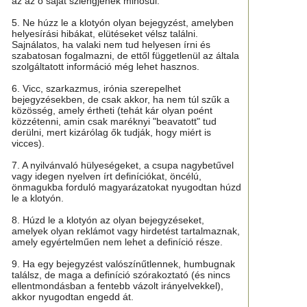
az az ő saját szlengjének minősül.
5. Ne húzz le a klotyón olyan bejegyzést, amelyben
helyesírási hibákat, elütéseket vélsz találni.
Sajnálatos, ha valaki nem tud helyesen írni és
szabatosan fogalmazni, de ettől függetlenül az általa
szolgáltatott információ még lehet hasznos.
6. Vicc, szarkazmus, irónia szerepelhet
bejegyzésekben, de csak akkor, ha nem túl szűk a
közösség, amely értheti (tehát kár olyan poént
közzétenni, amin csak maréknyi "beavatott" tud
derülni, mert kizárólag ők tudják, hogy miért is
vicces).
7. A nyilvánvaló hülyeségeket, a csupa nagybetűvel
vagy idegen nyelven írt definíciókat, öncélú,
önmagukba forduló magyarázatokat nyugodtan húzd
le a klotyón.
8. Húzd le a klotyón az olyan bejegyzéseket,
amelyek olyan reklámot vagy hirdetést tartalmaznak,
amely egyértelműen nem lehet a definíció része.
9. Ha egy bejegyzést valószínűtlennek, humbugnak
találsz, de maga a definíció szórakoztató (és nincs
ellentmondásban a fentebb vázolt irányelvekkel),
akkor nyugodtan engedd át.