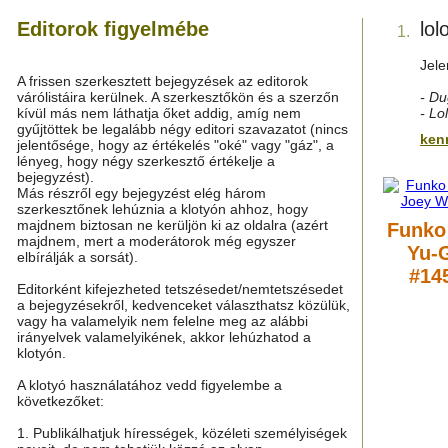
Editorok figyelmébe
lol
1.
Jele
A frissen szerkesztett bejegyzések az editorok
várólistáira kerülnek. A szerkesztőkön és a szerzőn
- D
kívül más nem láthatja őket addig, amíg nem
- Lo
gyűjtöttek be legalább négy editori szavazatot (nincs
ken
jelentősége, hogy az értékelés "oké" vagy "gáz", a
lényeg, hogy négy szerkesztő értékelje a
bejegyzést).
Más részről egy bejegyzést elég három
szerkesztőnek lehúznia a klotyón ahhoz, hogy
majdnem biztosan ne kerüljön ki az oldalra (azért
Funko
majdnem, mert a moderátorok még egyszer
Yu-
elbírálják a sorsát).
#145
Editorként kifejezheted tetszésedet/nemtetszésedet
a bejegyzésekről, kedvenceket választhatsz közülük,
vagy ha valamelyik nem felelne meg az alábbi
irányelvek valamelyikének, akkor lehúzhatod a
klotyón.
A klotyó használatához vedd figyelembe a
következőket:
1. Publikálhatjuk hírességek, közéleti személyiségek