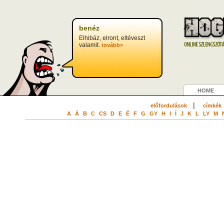
benéz
Elhibáz, elront, eltéveszt
valamit.
tovább>
HOME
|
előfordulások
címkék
A
Á
B
C
CS
D
E
É
F
G
GY
H
I
Í
J
K
L
LY
M