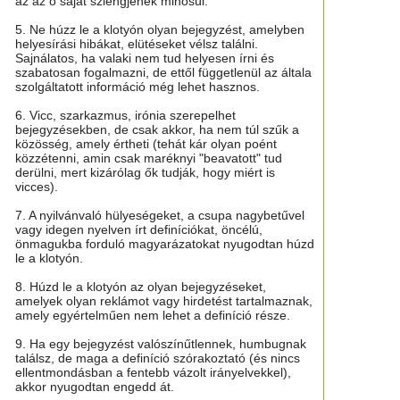
az az ő saját szlengjének minősül.
5. Ne húzz le a klotyón olyan bejegyzést, amelyben
helyesírási hibákat, elütéseket vélsz találni.
Sajnálatos, ha valaki nem tud helyesen írni és
szabatosan fogalmazni, de ettől függetlenül az általa
szolgáltatott információ még lehet hasznos.
6. Vicc, szarkazmus, irónia szerepelhet
bejegyzésekben, de csak akkor, ha nem túl szűk a
közösség, amely értheti (tehát kár olyan poént
közzétenni, amin csak maréknyi "beavatott" tud
derülni, mert kizárólag ők tudják, hogy miért is
vicces).
7. A nyilvánvaló hülyeségeket, a csupa nagybetűvel
vagy idegen nyelven írt definíciókat, öncélú,
önmagukba forduló magyarázatokat nyugodtan húzd
le a klotyón.
8. Húzd le a klotyón az olyan bejegyzéseket,
amelyek olyan reklámot vagy hirdetést tartalmaznak,
amely egyértelműen nem lehet a definíció része.
9. Ha egy bejegyzést valószínűtlennek, humbugnak
találsz, de maga a definíció szórakoztató (és nincs
ellentmondásban a fentebb vázolt irányelvekkel),
akkor nyugodtan engedd át.