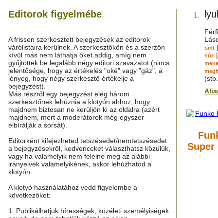
Editorok figyelmébe
ly
1.
Férf
A frissen szerkesztett bejegyzések az editorok
Lás
várólistáira kerülnek. A szerkesztőkön és a szerzőn
ránt
kívül más nem láthatja őket addig, amíg nem
húz
gyűjtöttek be legalább négy editori szavazatot (nincs
mene
jelentősége, hogy az értékelés "oké" vagy "gáz", a
meg
lényeg, hogy négy szerkesztő értékelje a
(stb.
bejegyzést).
Ali
Más részről egy bejegyzést elég három
szerkesztőnek lehúznia a klotyón ahhoz, hogy
majdnem biztosan ne kerüljön ki az oldalra (azért
majdnem, mert a moderátorok még egyszer
elbírálják a sorsát).
Fun
Editorként kifejezheted tetszésedet/nemtetszésedet
Super 
a bejegyzésekről, kedvenceket választhatsz közülük,
vagy ha valamelyik nem felelne meg az alábbi
irányelvek valamelyikének, akkor lehúzhatod a
klotyón.
A klotyó használatához vedd figyelembe a
következőket:
1. Publikálhatjuk hírességek, közéleti személyiségek