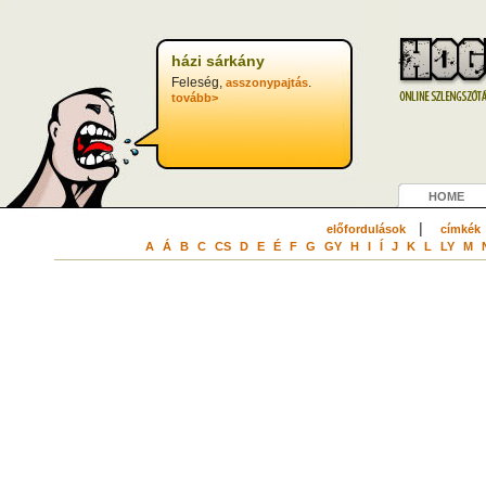
házi sárkány
Feleség,
.
asszonypajtás
tovább>
HOME
|
előfordulások
címkék
A
Á
B
C
CS
D
E
É
F
G
GY
H
I
Í
J
K
L
LY
M