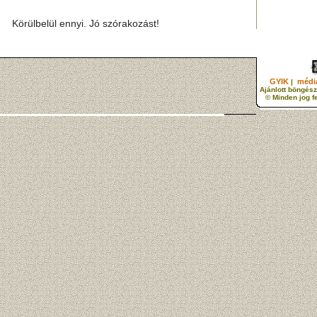
Körülbelül ennyi. Jó szórakozást!
GYIK
média
|
Ajánlott böngész
© Minden jog f