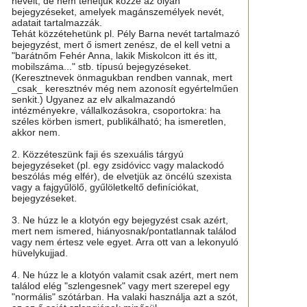
neveit, de nem tehetjük közzé az olyan
bejegyzéseket, amelyek magánszemélyek nevét,
adatait tartalmazzák.
Tehát közzétehetünk pl. Pély Barna nevét tartalmazó
bejegyzést, mert ő ismert zenész, de el kell vetni a
"barátnőm Fehér Anna, lakik Miskolcon itt és itt,
mobilszáma..." stb. típusú bejegyzéseket.
(Keresztnevek önmagukban rendben vannak, mert
_csak_ keresztnév még nem azonosít egyértelműen
senkit.) Ugyanez az elv alkalmazandó
intézményekre, vállalkozásokra, csoportokra: ha
széles körben ismert, publikálható; ha ismeretlen,
akkor nem.
2. Közzéteszünk faji és szexuális tárgyú
bejegyzéseket (pl. egy zsidóvicc vagy malackodó
beszólás még elfér), de elvetjük az öncélú szexista
vagy a fajgyűlölő, gyűlöletkeltő definíciókat,
bejegyzéseket.
3. Ne húzz le a klotyón egy bejegyzést csak azért,
mert nem ismered, hiányosnak/pontatlannak találod
vagy nem értesz vele egyet. Arra ott van a lekonyuló
hüvelykujjad.
4. Ne húzz le a klotyón valamit csak azért, mert nem
találod elég "szlengesnek" vagy mert szerepel egy
"normális" szótárban. Ha valaki használja azt a szót,