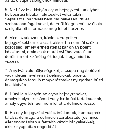
az az ő saját szlengjének minősül.
5. Ne húzz le a klotyón olyan bejegyzést, amelyben
helyesírási hibákat, elütéseket vélsz találni.
Sajnálatos, ha valaki nem tud helyesen írni és
szabatosan fogalmazni, de ettől függetlenül az általa
szolgáltatott információ még lehet hasznos.
6. Vicc, szarkazmus, irónia szerepelhet
bejegyzésekben, de csak akkor, ha nem túl szűk a
közösség, amely értheti (tehát kár olyan poént
közzétenni, amin csak maréknyi "beavatott" tud
derülni, mert kizárólag ők tudják, hogy miért is
vicces).
7. A nyilvánvaló hülyeségeket, a csupa nagybetűvel
vagy idegen nyelven írt definíciókat, öncélú,
önmagukba forduló magyarázatokat nyugodtan húzd
le a klotyón.
8. Húzd le a klotyón az olyan bejegyzéseket,
amelyek olyan reklámot vagy hirdetést tartalmaznak,
amely egyértelműen nem lehet a definíció része.
9. Ha egy bejegyzést valószínűtlennek, humbugnak
találsz, de maga a definíció szórakoztató (és nincs
ellentmondásban a fentebb vázolt irányelvekkel),
akkor nyugodtan engedd át.