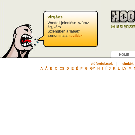
virgács
Wredeti jelentése: száraz
ág, kóró.
Szlengben a 'lábak'
szinonimája.
tovább>
HOME
|
előfordulások
címkék
A
Á
B
C
CS
D
E
É
F
G
GY
H
I
Í
J
K
L
LY
M