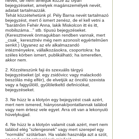
neveit, de nem tehetjük közzé az olyan
bejegyzéseket, amelyek magánszemélyek nevét,
adatait tartalmazzák.
Tehát közzétehetünk pl. Pély Barna nevét tartalmazó
bejegyzést, mert ő ismert zenész, de el kell vetni a
"barátnőm Fehér Anna, lakik Miskolcon itt és itt,
mobilszáma..." stb. típusú bejegyzéseket.
(Keresztnevek önmagukban rendben vannak, mert
_csak_ keresztnév még nem azonosít egyértelműen
senkit.) Ugyanez az elv alkalmazandó
intézményekre, vállalkozásokra, csoportokra: ha
széles körben ismert, publikálható; ha ismeretlen,
akkor nem.
2. Közzéteszünk faji és szexuális tárgyú
bejegyzéseket (pl. egy zsidóvicc vagy malackodó
beszólás még elfér), de elvetjük az öncélú szexista
vagy a fajgyűlölő, gyűlöletkeltő definíciókat,
bejegyzéseket.
3. Ne húzz le a klotyón egy bejegyzést csak azért,
mert nem ismered, hiányosnak/pontatlannak találod
vagy nem értesz vele egyet. Arra ott van a lekonyuló
hüvelykujjad.
4. Ne húzz le a klotyón valamit csak azért, mert nem
találod elég "szlengesnek" vagy mert szerepel egy
"normális" szótárban. Ha valaki használja azt a szót,