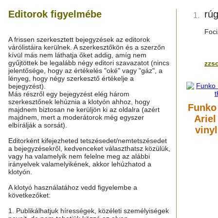
Editorok figyelmébe
rúg
1.
Foci
A frissen szerkesztett bejegyzések az editorok
várólistáira kerülnek. A szerkesztőkön és a szerzőn
kívül más nem láthatja őket addig, amíg nem
gyűjtöttek be legalább négy editori szavazatot (nincs
zzso
jelentősége, hogy az értékelés "oké" vagy "gáz", a
lényeg, hogy négy szerkesztő értékelje a
bejegyzést).
Más részről egy bejegyzést elég három
szerkesztőnek lehúznia a klotyón ahhoz, hogy
Funko
majdnem biztosan ne kerüljön ki az oldalra (azért
majdnem, mert a moderátorok még egyszer
Arie
elbírálják a sorsát).
vinyl
Editorként kifejezheted tetszésedet/nemtetszésedet
a bejegyzésekről, kedvenceket választhatsz közülük,
vagy ha valamelyik nem felelne meg az alábbi
irányelvek valamelyikének, akkor lehúzhatod a
klotyón.
A klotyó használatához vedd figyelembe a
következőket:
1. Publikálhatjuk hírességek, közéleti személyiségek