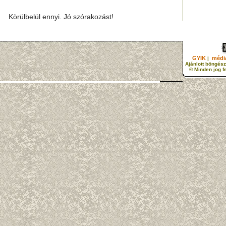
Körülbelül ennyi. Jó szórakozást!
GYIK
média
|
Ajánlott böngész
© Minden jog f