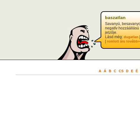
baszatlan
Savanyú, besavanyo
negatív hozzáállású
jelzője.
Lásd még:
dugatlan
|
romlott áru
tovább>
A
Á
B
C
CS
D
E
É