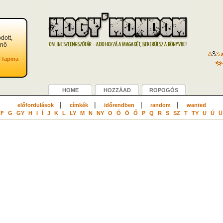
dott,
 nő
a
|
fapina
HOME
HOZZÁAD
ROPOGÓS
|
|
|
|
előfordulások
címkék
időrendben
random
wanted
F
G
GY
H
I
Í
J
K
L
LY
M
N
NY
O
Ó
Ö
Ő
P
Q
R
S
SZ
T
TY
U
Ú
Ü