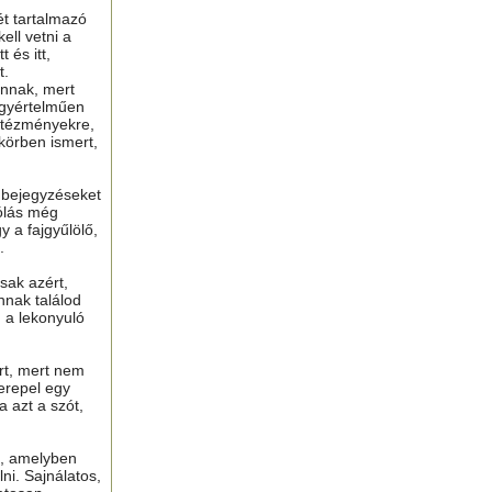
ét tartalmazó
ell vetni a
 és itt,
t.
nnak, mert
gyértelműen
ntézményekre,
 körben ismert,
ú bejegyzéseket
ólás még
y a fajgyűlölő,
.
sak azért,
nnak találod
n a lekonyuló
ért, mert nem
erepel egy
a azt a szót,
t, amelyben
lni. Sajnálatos,