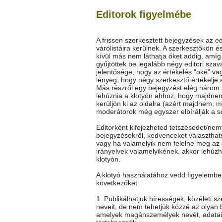
Editorok figyelmébe
A frissen szerkesztett bejegyzések az ed
várólistáira kerülnek. A szerkesztőkön é
kívül más nem láthatja őket addig, amí
gyűjtöttek be legalább négy editori szav
jelentősége, hogy az értékelés "oké" vag
lényeg, hogy négy szerkesztő értékelje 
Más részről egy bejegyzést elég három
lehúznia a klotyón ahhoz, hogy majdne
kerüljön ki az oldalra (azért majdnem, m
moderátorok még egyszer elbírálják a so
Editorként kifejezheted tetszésedet/nem
bejegyzésekről, kedvenceket választhat
vagy ha valamelyik nem felelne meg az 
irányelvek valamelyikének, akkor lehúz
klotyón.
A klotyó használatához vedd figyelembe
következőket:
1. Publikálhatjuk hírességek, közéleti s
neveit, de nem tehetjük közzé az olyan 
amelyek magánszemélyek nevét, adatai