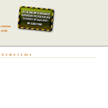
 többiek
GYIK
Ű
V
W
X
Y
Z
ZS
#