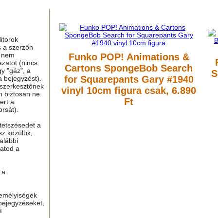
itorok
s a szerzőn
g nem
Funko POP! Animations &
azatot (nincs
Cartons SpongeBob Search
y "gáz", a
S
for Squarepants Gary #1940
a bejegyzést).
 szerkesztőnek
vinyl 10cm figura
csak, 6.890
m biztosan ne
Ft
ert a
rsát).
tetszésedet a
sz közülük,
alábbi
hatod a
 a
zemélyiségek
bejegyzéseket,
t