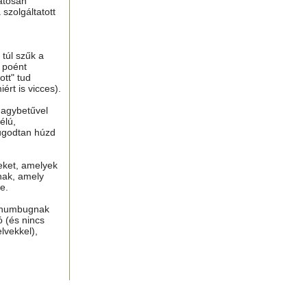
atosan
 szolgáltatott
túl szűk a
n poént
tt" tud
ért is vicces).
nagybetűvel
élú,
ugodtan húzd
eket, amelyek
nak, amely
e.
, humbugnak
ó (és nincs
lvekkel),