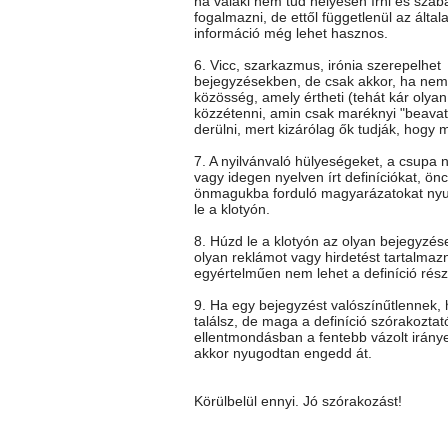
ha valaki nem tud helyesen írni és szab
fogalmazni, de ettől függetlenül az általa
információ még lehet hasznos.
6. Vicc, szarkazmus, irónia szerepelhet
bejegyzésekben, de csak akkor, ha nem 
közösség, amely értheti (tehát kár olya
közzétenni, amin csak maréknyi "beavato
derülni, mert kizárólag ők tudják, hogy mi
7. A nyilvánvaló hülyeségeket, a csupa 
vagy idegen nyelven írt definíciókat, önc
önmagukba forduló magyarázatokat ny
le a klotyón.
8. Húzd le a klotyón az olyan bejegyzés
olyan reklámot vagy hirdetést tartalmaz
egyértelműen nem lehet a definíció rész
9. Ha egy bejegyzést valószínűtlennek
találsz, de maga a definíció szórakoztat
ellentmondásban a fentebb vázolt iránye
akkor nyugodtan engedd át.
Körülbelül ennyi. Jó szórakozást!