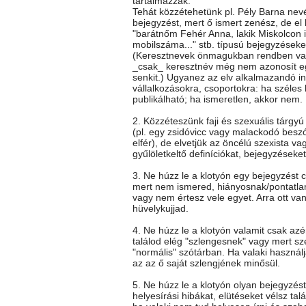
tartalmazzák.
Tehát közzétehetünk pl. Pély Barna nev
bejegyzést, mert ő ismert zenész, de el k
"barátnőm Fehér Anna, lakik Miskolcon itt
mobilszáma..." stb. típusú bejegyzéseke
(Keresztnevek önmagukban rendben va
_csak_ keresztnév még nem azonosít e
senkit.) Ugyanez az elv alkalmazandó i
vállalkozásokra, csoportokra: ha széles
publikálható; ha ismeretlen, akkor nem.
2. Közzéteszünk faji és szexuális tárgy
(pl. egy zsidóvicc vagy malackodó besz
elfér), de elvetjük az öncélú szexista vag
gyűlöletkeltő definíciókat, bejegyzéseket
3. Ne húzz le a klotyón egy bejegyzést c
mert nem ismered, hiányosnak/pontatla
vagy nem értesz vele egyet. Arra ott va
hüvelykujjad.
4. Ne húzz le a klotyón valamit csak az
találod elég "szlengesnek" vagy mert sz
"normális" szótárban. Ha valaki használj
az az ő saját szlengjének minősül.
5. Ne húzz le a klotyón olyan bejegyzés
helyesírási hibákat, elütéseket vélsz talá