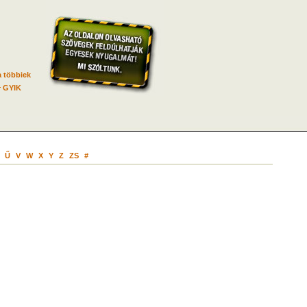
 többiek
GYIK
Ű
V
W
X
Y
Z
ZS
#