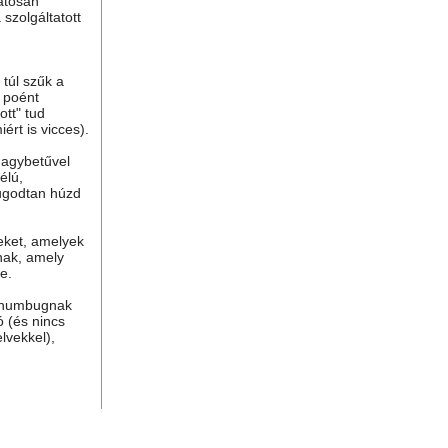
atosan
 szolgáltatott
túl szűk a
n poént
tt" tud
ért is vicces).
nagybetűvel
élú,
ugodtan húzd
eket, amelyek
nak, amely
e.
, humbugnak
ó (és nincs
lvekkel),