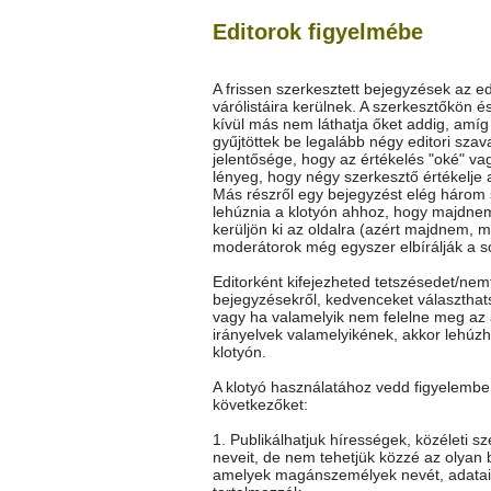
Editorok figyelmébe
A frissen szerkesztett bejegyzések az ed
várólistáira kerülnek. A szerkesztőkön é
kívül más nem láthatja őket addig, amí
gyűjtöttek be legalább négy editori szav
jelentősége, hogy az értékelés "oké" vag
lényeg, hogy négy szerkesztő értékelje 
Más részről egy bejegyzést elég három
lehúznia a klotyón ahhoz, hogy majdne
kerüljön ki az oldalra (azért majdnem, m
moderátorok még egyszer elbírálják a so
Editorként kifejezheted tetszésedet/nem
bejegyzésekről, kedvenceket választhat
vagy ha valamelyik nem felelne meg az 
irányelvek valamelyikének, akkor lehúz
klotyón.
A klotyó használatához vedd figyelembe
következőket:
1. Publikálhatjuk hírességek, közéleti s
neveit, de nem tehetjük közzé az olyan 
amelyek magánszemélyek nevét, adatai