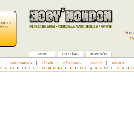
yomja a
vább>
a
HOME
HOZZÁAD
ROPOGÓS
|
|
|
|
előfordulások
címkék
időrendben
random
wanted
F
G
GY
H
I
Í
J
K
L
LY
M
N
NY
O
Ó
Ö
Ő
P
Q
R
S
SZ
T
TY
U
Ú
Ü