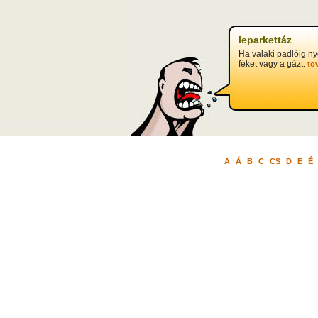
leparkettáz
Ha valaki padlóig n
féket vagy a gázt.
to
A
Á
B
C
CS
D
E
É