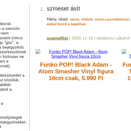
színeset ásít
1.
Hány, okád,
,
,
,
okizik
rókázik
vezeti a porcelánbuszt
itorok
.
arabul beszél a kagylóval
s a szerzőn
g nem
azatot (nincs
scarredfist
| 2008-11-15 | általános | alkohol
y "gáz", a
a bejegyzést).
 szerkesztőnek
m biztosan ne
ert a
Funko POP! Black Adam -
Fu
rsát).
Atom Smasher Vinyl figura
tetszésedet a
10cm
csak, 5.990 Ft
1
sz közülük,
alábbi
hatod a
 a
zemélyiségek
bejegyzéseket,
t