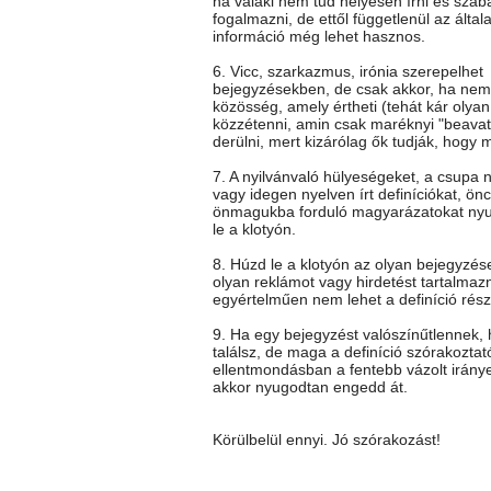
ha valaki nem tud helyesen írni és szab
fogalmazni, de ettől függetlenül az általa
információ még lehet hasznos.
6. Vicc, szarkazmus, irónia szerepelhet
bejegyzésekben, de csak akkor, ha nem 
közösség, amely értheti (tehát kár olya
közzétenni, amin csak maréknyi "beavato
derülni, mert kizárólag ők tudják, hogy mi
7. A nyilvánvaló hülyeségeket, a csupa 
vagy idegen nyelven írt definíciókat, önc
önmagukba forduló magyarázatokat ny
le a klotyón.
8. Húzd le a klotyón az olyan bejegyzés
olyan reklámot vagy hirdetést tartalmaz
egyértelműen nem lehet a definíció rész
9. Ha egy bejegyzést valószínűtlennek
találsz, de maga a definíció szórakoztat
ellentmondásban a fentebb vázolt iránye
akkor nyugodtan engedd át.
Körülbelül ennyi. Jó szórakozást!