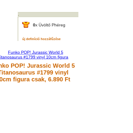
0
x Üvöltő Phéreg
új definíció hozzáfűzése
nko POP! Jurassic World 5
Titanosaurus #1799 vinyl
0cm figura
csak, 6.890 Ft