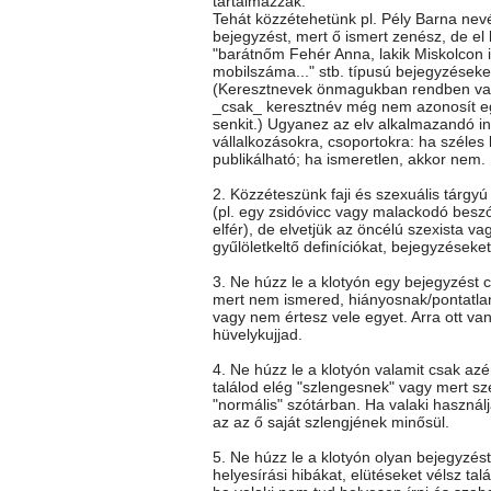
tartalmazzák.
Tehát közzétehetünk pl. Pély Barna nev
bejegyzést, mert ő ismert zenész, de el k
"barátnőm Fehér Anna, lakik Miskolcon itt
mobilszáma..." stb. típusú bejegyzéseke
(Keresztnevek önmagukban rendben va
_csak_ keresztnév még nem azonosít e
senkit.) Ugyanez az elv alkalmazandó i
vállalkozásokra, csoportokra: ha széles
publikálható; ha ismeretlen, akkor nem.
2. Közzéteszünk faji és szexuális tárgy
(pl. egy zsidóvicc vagy malackodó besz
elfér), de elvetjük az öncélú szexista vag
gyűlöletkeltő definíciókat, bejegyzéseket
3. Ne húzz le a klotyón egy bejegyzést c
mert nem ismered, hiányosnak/pontatla
vagy nem értesz vele egyet. Arra ott va
hüvelykujjad.
4. Ne húzz le a klotyón valamit csak az
találod elég "szlengesnek" vagy mert sz
"normális" szótárban. Ha valaki használj
az az ő saját szlengjének minősül.
5. Ne húzz le a klotyón olyan bejegyzés
helyesírási hibákat, elütéseket vélsz talá