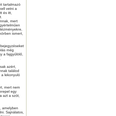
ét tartalmazó
ell vetni a
 és itt,
t.
nnak, mert
gyértelműen
ntézményekre,
 körben ismert,
ú bejegyzéseket
ólás még
y a fajgyűlölő,
.
sak azért,
nnak találod
n a lekonyuló
ért, mert nem
erepel egy
a azt a szót,
t, amelyben
lni. Sajnálatos,