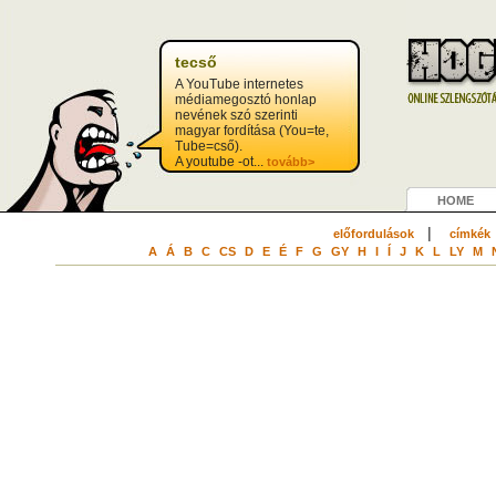
tecső
A YouTube internetes
médiamegosztó honlap
nevének szó szerinti
magyar fordítása (You=te,
Tube=cső).
A youtube -ot...
tovább>
HOME
|
előfordulások
címkék
A
Á
B
C
CS
D
E
É
F
G
GY
H
I
Í
J
K
L
LY
M