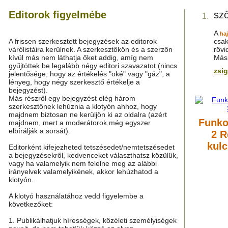
Editorok figyelmébe
sző
1.
A
haj
A frissen szerkesztett bejegyzések az editorok
csak
várólistáira kerülnek. A szerkesztőkön és a szerzőn
rövi
kívül más nem láthatja őket addig, amíg nem
Mási
gyűjtöttek be legalább négy editori szavazatot (nincs
zsi
jelentősége, hogy az értékelés "oké" vagy "gáz", a
lényeg, hogy négy szerkesztő értékelje a
bejegyzést).
Más részről egy bejegyzést elég három
szerkesztőnek lehúznia a klotyón ahhoz, hogy
majdnem biztosan ne kerüljön ki az oldalra (azért
Funko
majdnem, mert a moderátorok még egyszer
elbírálják a sorsát).
2 R
kulc
Editorként kifejezheted tetszésedet/nemtetszésedet
a bejegyzésekről, kedvenceket választhatsz közülük,
vagy ha valamelyik nem felelne meg az alábbi
irányelvek valamelyikének, akkor lehúzhatod a
klotyón.
A klotyó használatához vedd figyelembe a
következőket:
1. Publikálhatjuk hírességek, közéleti személyiségek