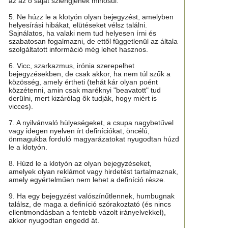
az az ő saját szlengjének minősül.
5. Ne húzz le a klotyón olyan bejegyzést, amelyben
helyesírási hibákat, elütéseket vélsz találni.
Sajnálatos, ha valaki nem tud helyesen írni és
szabatosan fogalmazni, de ettől függetlenül az általa
szolgáltatott információ még lehet hasznos.
6. Vicc, szarkazmus, irónia szerepelhet
bejegyzésekben, de csak akkor, ha nem túl szűk a
közösség, amely értheti (tehát kár olyan poént
közzétenni, amin csak maréknyi "beavatott" tud
derülni, mert kizárólag ők tudják, hogy miért is
vicces).
7. A nyilvánvaló hülyeségeket, a csupa nagybetűvel
vagy idegen nyelven írt definíciókat, öncélú,
önmagukba forduló magyarázatokat nyugodtan húzd
le a klotyón.
8. Húzd le a klotyón az olyan bejegyzéseket,
amelyek olyan reklámot vagy hirdetést tartalmaznak,
amely egyértelműen nem lehet a definíció része.
9. Ha egy bejegyzést valószínűtlennek, humbugnak
találsz, de maga a definíció szórakoztató (és nincs
ellentmondásban a fentebb vázolt irányelvekkel),
akkor nyugodtan engedd át.