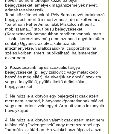
neveit, de nem tehetjük közzé az olyan
bejegyzéseket, amelyek magánszemélyek nevét,
adatait tartalmazzák.
Tehát közzétehetünk pl. Pély Barna nevét tartalmazó
bejegyzést, mert ő ismert zenész, de el kell vetni a
"barátnőm Fehér Anna, lakik Miskolcon itt és itt,
mobilszáma..." stb. típusú bejegyzéseket.
(Keresztnevek önmagukban rendben vannak, mert
_csak_ keresztnév még nem azonosít egyértelműen
senkit.) Ugyanez az elv alkalmazandó
intézményekre, vállalkozásokra, csoportokra: ha
széles körben ismert, publikálható; ha ismeretlen,
akkor nem.
2. Közzéteszünk faji és szexuális tárgyú
bejegyzéseket (pl. egy zsidóvicc vagy malackodó
beszólás még elfér), de elvetjük az öncélú szexista
vagy a fajgyűlölő, gyűlöletkeltő definíciókat,
bejegyzéseket.
3. Ne húzz le a klotyón egy bejegyzést csak azért,
mert nem ismered, hiányosnak/pontatlannak találod
vagy nem értesz vele egyet. Arra ott van a lekonyuló
hüvelykujjad.
4. Ne húzz le a klotyón valamit csak azért, mert nem
találod elég "szlengesnek" vagy mert szerepel egy
"normális" szótárban. Ha valaki használja azt a szót,