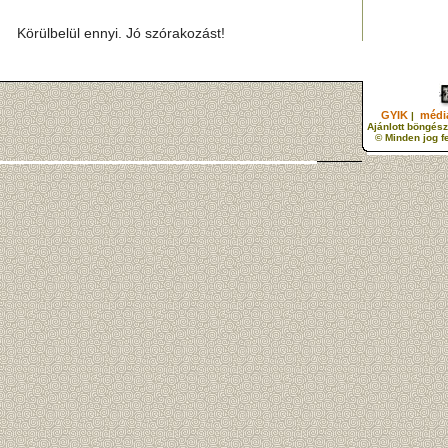
Körülbelül ennyi. Jó szórakozást!
GYIK
média
|
Ajánlott böngész
© Minden jog f