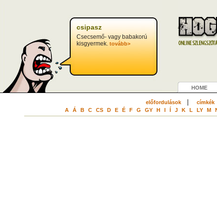
csipasz
Csecsemő- vagy babakorú
kisgyermek.
tovább>
HOME
|
előfordulások
címkék
A
Á
B
C
CS
D
E
É
F
G
GY
H
I
Í
J
K
L
LY
M