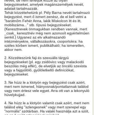
neveit, de nem tehetjük közzé az olyan
bejegyzéseket, amelyek magánszemélyek nevét,
adatait tartalmazzák.
Tehát közzétehetünk pl. Pély Barna nevét tartalmazó
bejegyzést, mert ő ismert zenész, de el kell vetni a
"barátnőm Fehér Anna, lakik Miskolcon itt és itt,
mobilszáma..." stb. típusú bejegyzéseket.
(Keresztnevek önmagukban rendben vannak, mert
_csak_ keresztnév még nem azonosít egyértelműen
senkit.) Ugyanez az elv alkalmazandó
intézményekre, vállalkozásokra, csoportokra: ha
széles körben ismert, publikálható; ha ismeretlen,
akkor nem.
2. Közzéteszünk faji és szexuális tárgyú
bejegyzéseket (pl. egy zsidóvicc vagy malackodó
beszólás még elfér), de elvetjük az öncélú szexista
vagy a fajgyűlölő, gyűlöletkeltő definíciókat,
bejegyzéseket.
3. Ne húzz le a klotyón egy bejegyzést csak azért,
mert nem ismered, hiányosnak/pontatlannak találod
vagy nem értesz vele egyet. Arra ott van a lekonyuló
hüvelykujjad.
4. Ne húzz le a klotyón valamit csak azért, mert nem
találod elég "szlengesnek" vagy mert szerepel egy
"normális" szótárban. Ha valaki használja azt a szót,