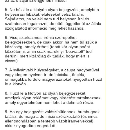
az az ő saját szlengjének minősül.
5. Ne húzz le a klotyón olyan bejegyzést, amelyben
helyesírási hibákat, elütéseket vélsz találni.
Sajnálatos, ha valaki nem tud helyesen írni és
szabatosan fogalmazni, de ettől függetlenül az általa
szolgáltatott információ még lehet hasznos.
6. Vicc, szarkazmus, irónia szerepelhet
bejegyzésekben, de csak akkor, ha nem túl szűk a
közösség, amely értheti (tehát kár olyan poént
közzétenni, amin csak maréknyi "beavatott" tud
derülni, mert kizárólag ők tudják, hogy miért is
vicces).
7. A nyilvánvaló hülyeségeket, a csupa nagybetűvel
vagy idegen nyelven írt definíciókat, öncélú,
önmagukba forduló magyarázatokat nyugodtan húzd
le a klotyón.
8. Húzd le a klotyón az olyan bejegyzéseket,
amelyek olyan reklámot vagy hirdetést tartalmaznak,
amely egyértelműen nem lehet a definíció része.
9. Ha egy bejegyzést valószínűtlennek, humbugnak
találsz, de maga a definíció szórakoztató (és nincs
ellentmondásban a fentebb vázolt irányelvekkel),
akkor nyugodtan engedd át.