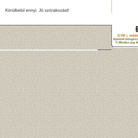
Körülbelül ennyi. Jó szórakozást!
GYIK
média
|
Ajánlott böngész
© Minden jog f