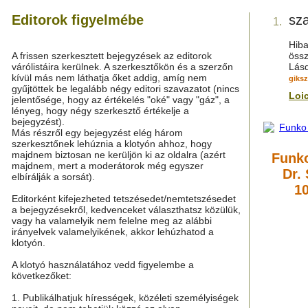
Editorok figyelmébe
sza
1.
Hiba
A frissen szerkesztett bejegyzések az editorok
össz
várólistáira kerülnek. A szerkesztőkön és a szerzőn
Lás
kívül más nem láthatja őket addig, amíg nem
giksz
gyűjtöttek be legalább négy editori szavazatot (nincs
Loi
jelentősége, hogy az értékelés "oké" vagy "gáz", a
lényeg, hogy négy szerkesztő értékelje a
bejegyzést).
Más részről egy bejegyzést elég három
szerkesztőnek lehúznia a klotyón ahhoz, hogy
majdnem biztosan ne kerüljön ki az oldalra (azért
Funko
majdnem, mert a moderátorok még egyszer
Dr. 
elbírálják a sorsát).
1
Editorként kifejezheted tetszésedet/nemtetszésedet
a bejegyzésekről, kedvenceket választhatsz közülük,
vagy ha valamelyik nem felelne meg az alábbi
irányelvek valamelyikének, akkor lehúzhatod a
klotyón.
A klotyó használatához vedd figyelembe a
következőket:
1. Publikálhatjuk hírességek, közéleti személyiségek