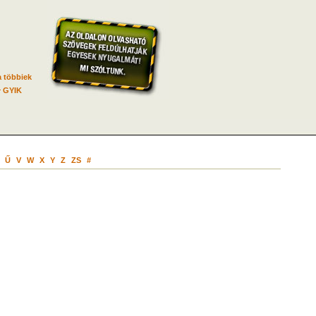
 többiek
GYIK
Ű
V
W
X
Y
Z
ZS
#