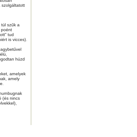
atosan
 szolgáltatott
túl szűk a
n poént
tt" tud
ért is vicces).
nagybetűvel
élú,
ugodtan húzd
eket, amelyek
nak, amely
e.
, humbugnak
ó (és nincs
lvekkel),