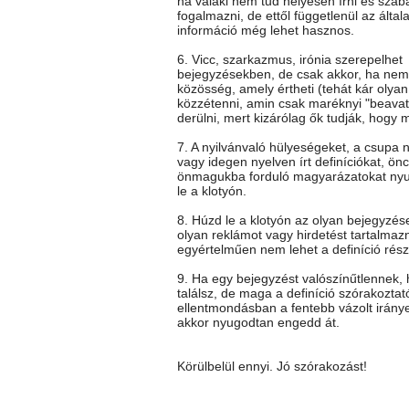
ha valaki nem tud helyesen írni és szab
fogalmazni, de ettől függetlenül az általa
információ még lehet hasznos.
6. Vicc, szarkazmus, irónia szerepelhet
bejegyzésekben, de csak akkor, ha nem 
közösség, amely értheti (tehát kár olya
közzétenni, amin csak maréknyi "beavato
derülni, mert kizárólag ők tudják, hogy mi
7. A nyilvánvaló hülyeségeket, a csupa 
vagy idegen nyelven írt definíciókat, önc
önmagukba forduló magyarázatokat ny
le a klotyón.
8. Húzd le a klotyón az olyan bejegyzés
olyan reklámot vagy hirdetést tartalmaz
egyértelműen nem lehet a definíció rész
9. Ha egy bejegyzést valószínűtlennek
találsz, de maga a definíció szórakoztat
ellentmondásban a fentebb vázolt iránye
akkor nyugodtan engedd át.
Körülbelül ennyi. Jó szórakozást!