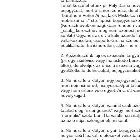
tartalmazzák.
Tehát közzétehetünk pl. Pély Barna nev
bejegyzést, mert ő ismert zenész, de el k
"barátnőm Fehér Anna, lakik Miskolcon itt
mobilszáma..." stb. típusú bejegyzéseke
(Keresztnevek önmagukban rendben va
_csak_ keresztnév még nem azonosít e
senkit.) Ugyanez az elv alkalmazandó i
vállalkozásokra, csoportokra: ha széles
publikálható; ha ismeretlen, akkor nem.
2. Közzéteszünk faji és szexuális tárgy
(pl. egy zsidóvicc vagy malackodó besz
elfér), de elvetjük az öncélú szexista vag
gyűlöletkeltő definíciókat, bejegyzéseket
3. Ne húzz le a klotyón egy bejegyzést c
mert nem ismered, hiányosnak/pontatla
vagy nem értesz vele egyet. Arra ott va
hüvelykujjad.
4. Ne húzz le a klotyón valamit csak az
találod elég "szlengesnek" vagy mert sz
"normális" szótárban. Ha valaki használj
az az ő saját szlengjének minősül.
5. Ne húzz le a klotyón olyan bejegyzés
helyesírási hibákat, elütéseket vélsz talá