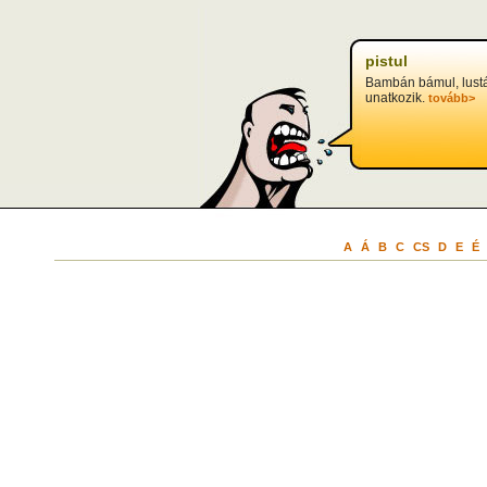
pistul
Bambán bámul, lust
unatkozik.
tovább>
A
Á
B
C
CS
D
E
É