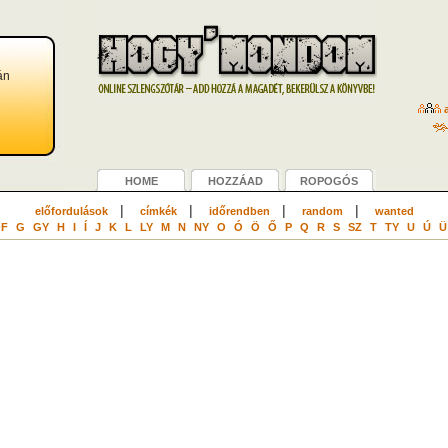
án
a
HOME
HOZZÁAD
ROPOGÓS
|
|
|
|
előfordulások
címkék
időrendben
random
wanted
F
G
GY
H
I
Í
J
K
L
LY
M
N
NY
O
Ó
Ö
Ő
P
Q
R
S
SZ
T
TY
U
Ú
Ü