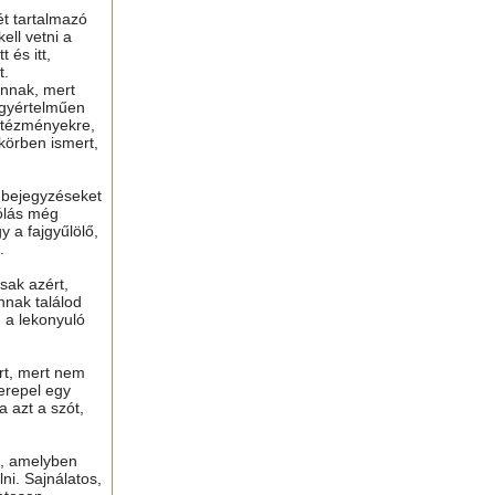
ét tartalmazó
ell vetni a
 és itt,
t.
nnak, mert
gyértelműen
ntézményekre,
 körben ismert,
ú bejegyzéseket
ólás még
y a fajgyűlölő,
.
sak azért,
nnak találod
n a lekonyuló
ért, mert nem
erepel egy
a azt a szót,
t, amelyben
lni. Sajnálatos,