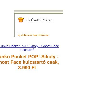
0
x Üvöltő Phéreg
új definíció hozzáfűzése
unko Pocket POP! Sikoly -
ost Face kulcstartó
csak,
3.990 Ft