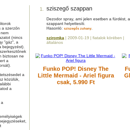
sziszegő szappan
1.
Dezodor spray, ami jelen esetben a fürdést, a
itorok
szappant helyettesíti.
s a szerzőn
Hasonló:
.
sziszegős zuhany
g nem
azatot (nincs
sziromka
| 2009-01-19 | fiatalok körében |
y "gáz", a
általános
a bejegyzést).
 szerkesztőnek
m biztosan ne
ert a
rsát).
Funko POP! Disney The
F
tetszésedet a
Little Mermaid - Ariel figura
Gh
sz közülük,
csak, 5.990 Ft
alábbi
hatod a
 a
zemélyiségek
bejegyzéseket,
t