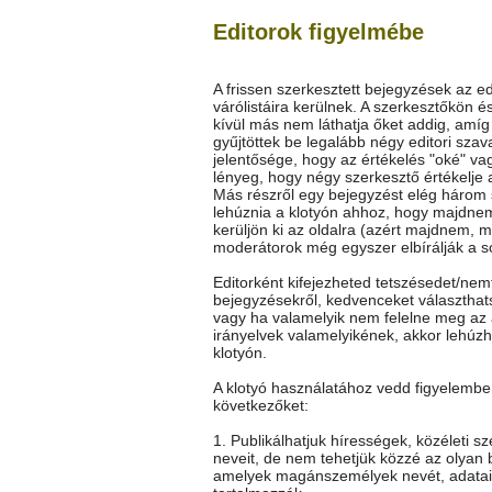
Editorok figyelmébe
A frissen szerkesztett bejegyzések az ed
várólistáira kerülnek. A szerkesztőkön é
kívül más nem láthatja őket addig, amí
gyűjtöttek be legalább négy editori szav
jelentősége, hogy az értékelés "oké" vag
lényeg, hogy négy szerkesztő értékelje 
Más részről egy bejegyzést elég három
lehúznia a klotyón ahhoz, hogy majdne
kerüljön ki az oldalra (azért majdnem, m
moderátorok még egyszer elbírálják a so
Editorként kifejezheted tetszésedet/nem
bejegyzésekről, kedvenceket választhat
vagy ha valamelyik nem felelne meg az 
irányelvek valamelyikének, akkor lehúz
klotyón.
A klotyó használatához vedd figyelembe
következőket:
1. Publikálhatjuk hírességek, közéleti s
neveit, de nem tehetjük közzé az olyan 
amelyek magánszemélyek nevét, adatai