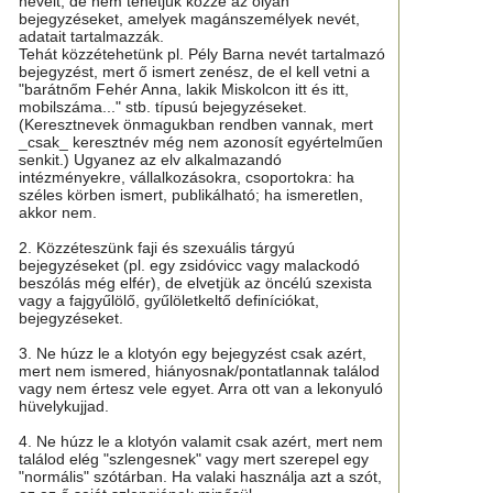
neveit, de nem tehetjük közzé az olyan
bejegyzéseket, amelyek magánszemélyek nevét,
adatait tartalmazzák.
Tehát közzétehetünk pl. Pély Barna nevét tartalmazó
bejegyzést, mert ő ismert zenész, de el kell vetni a
"barátnőm Fehér Anna, lakik Miskolcon itt és itt,
mobilszáma..." stb. típusú bejegyzéseket.
(Keresztnevek önmagukban rendben vannak, mert
_csak_ keresztnév még nem azonosít egyértelműen
senkit.) Ugyanez az elv alkalmazandó
intézményekre, vállalkozásokra, csoportokra: ha
széles körben ismert, publikálható; ha ismeretlen,
akkor nem.
2. Közzéteszünk faji és szexuális tárgyú
bejegyzéseket (pl. egy zsidóvicc vagy malackodó
beszólás még elfér), de elvetjük az öncélú szexista
vagy a fajgyűlölő, gyűlöletkeltő definíciókat,
bejegyzéseket.
3. Ne húzz le a klotyón egy bejegyzést csak azért,
mert nem ismered, hiányosnak/pontatlannak találod
vagy nem értesz vele egyet. Arra ott van a lekonyuló
hüvelykujjad.
4. Ne húzz le a klotyón valamit csak azért, mert nem
találod elég "szlengesnek" vagy mert szerepel egy
"normális" szótárban. Ha valaki használja azt a szót,