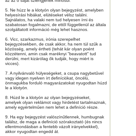
az az ő saját szlengjének minősül.
5. Ne húzz le a klotyón olyan bejegyzést, amelyben
helyesírási hibákat, elütéseket vélsz találni.
Sajnálatos, ha valaki nem tud helyesen írni és
szabatosan fogalmazni, de ettől függetlenül az általa
szolgáltatott információ még lehet hasznos.
6. Vicc, szarkazmus, irónia szerepelhet
bejegyzésekben, de csak akkor, ha nem túl szűk a
közösség, amely értheti (tehát kár olyan poént
közzétenni, amin csak maréknyi "beavatott" tud
derülni, mert kizárólag ők tudják, hogy miért is
vicces).
7. A nyilvánvaló hülyeségeket, a csupa nagybetűvel
vagy idegen nyelven írt definíciókat, öncélú,
önmagukba forduló magyarázatokat nyugodtan húzd
le a klotyón.
8. Húzd le a klotyón az olyan bejegyzéseket,
amelyek olyan reklámot vagy hirdetést tartalmaznak,
amely egyértelműen nem lehet a definíció része.
9. Ha egy bejegyzést valószínűtlennek, humbugnak
találsz, de maga a definíció szórakoztató (és nincs
ellentmondásban a fentebb vázolt irányelvekkel),
akkor nyugodtan engedd át.