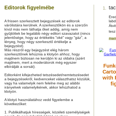
Editorok figyelmébe
ta
1.
Ered
A frissen szerkesztett bejegyzések az editorok
labd
várólistáira kerülnek. A szerkesztőkön és a szerzőn
Átv
kívül más nem láthatja őket addig, amíg nem
tesz
gyűjtöttek be legalább négy editori szavazatot (nincs
jelentősége, hogy az értékelés "oké" vagy "gáz", a
man
lényeg, hogy négy szerkesztő értékelje a
bejegyzést).
Más részről egy bejegyzést elég három
szerkesztőnek lehúznia a klotyón ahhoz, hogy
majdnem biztosan ne kerüljön ki az oldalra (azért
majdnem, mert a moderátorok még egyszer
Funk
elbírálják a sorsát).
Carto
Editorként kifejezheted tetszésedet/nemtetszésedet
with 
a bejegyzésekről, kedvenceket választhatsz közülük,
fi
vagy ha valamelyik nem felelne meg az alábbi
irányelvek valamelyikének, akkor lehúzhatod a
klotyón.
A klotyó használatához vedd figyelembe a
következőket:
1. Publikálhatjuk hírességek, közéleti személyiségek