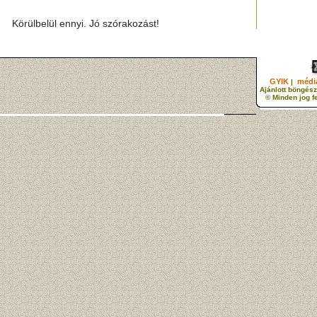
Körülbelül ennyi. Jó szórakozást!
GYIK
média
|
Ajánlott böngész
© Minden jog f