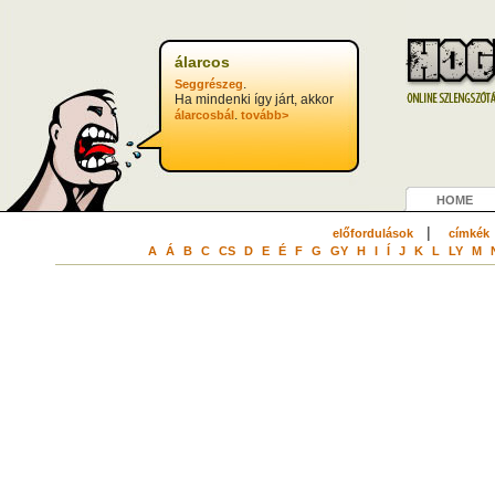
álarcos
.
Seggrészeg
Ha mindenki így járt, akkor
.
álarcosbál
tovább>
HOME
|
előfordulások
címkék
A
Á
B
C
CS
D
E
É
F
G
GY
H
I
Í
J
K
L
LY
M