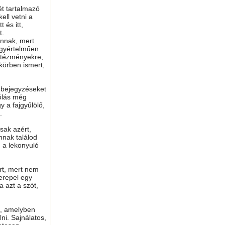
ét tartalmazó
ell vetni a
 és itt,
t.
nnak, mert
gyértelműen
ntézményekre,
 körben ismert,
ú bejegyzéseket
ólás még
y a fajgyűlölő,
.
sak azért,
nnak találod
n a lekonyuló
ért, mert nem
erepel egy
a azt a szót,
t, amelyben
lni. Sajnálatos,