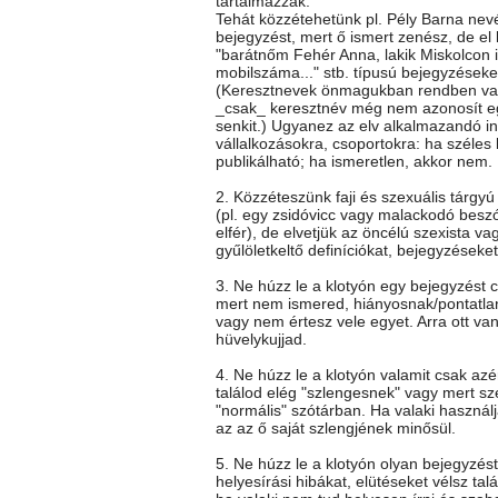
tartalmazzák.
Tehát közzétehetünk pl. Pély Barna nev
bejegyzést, mert ő ismert zenész, de el k
"barátnőm Fehér Anna, lakik Miskolcon itt
mobilszáma..." stb. típusú bejegyzéseke
(Keresztnevek önmagukban rendben va
_csak_ keresztnév még nem azonosít e
senkit.) Ugyanez az elv alkalmazandó i
vállalkozásokra, csoportokra: ha széles
publikálható; ha ismeretlen, akkor nem.
2. Közzéteszünk faji és szexuális tárgy
(pl. egy zsidóvicc vagy malackodó besz
elfér), de elvetjük az öncélú szexista vag
gyűlöletkeltő definíciókat, bejegyzéseket
3. Ne húzz le a klotyón egy bejegyzést c
mert nem ismered, hiányosnak/pontatla
vagy nem értesz vele egyet. Arra ott va
hüvelykujjad.
4. Ne húzz le a klotyón valamit csak az
találod elég "szlengesnek" vagy mert sz
"normális" szótárban. Ha valaki használj
az az ő saját szlengjének minősül.
5. Ne húzz le a klotyón olyan bejegyzés
helyesírási hibákat, elütéseket vélsz talá