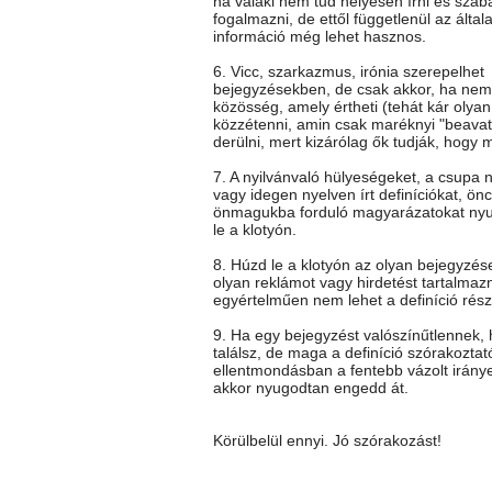
ha valaki nem tud helyesen írni és szab
fogalmazni, de ettől függetlenül az általa
információ még lehet hasznos.
6. Vicc, szarkazmus, irónia szerepelhet
bejegyzésekben, de csak akkor, ha nem 
közösség, amely értheti (tehát kár olya
közzétenni, amin csak maréknyi "beavato
derülni, mert kizárólag ők tudják, hogy mi
7. A nyilvánvaló hülyeségeket, a csupa 
vagy idegen nyelven írt definíciókat, önc
önmagukba forduló magyarázatokat ny
le a klotyón.
8. Húzd le a klotyón az olyan bejegyzés
olyan reklámot vagy hirdetést tartalmaz
egyértelműen nem lehet a definíció rész
9. Ha egy bejegyzést valószínűtlennek
találsz, de maga a definíció szórakoztat
ellentmondásban a fentebb vázolt iránye
akkor nyugodtan engedd át.
Körülbelül ennyi. Jó szórakozást!