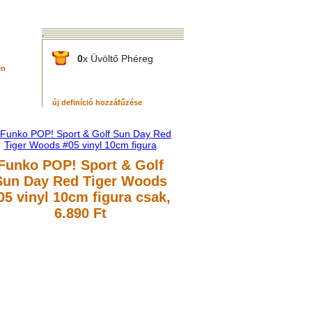
0
x Üvöltő Phéreg
én
új definíció hozzáfűzése
Funko POP! Sport & Golf
Sun Day Red Tiger Woods
05 vinyl 10cm figura
csak,
6.890 Ft