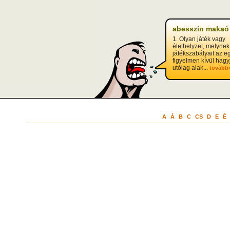
abesszin makaó
1. Olyan játék vagy
élethelyzet, melynek
játékszabályait az eg
figyelmen kívül hagy
utólag alak...
tovább
A
Á
B
C
CS
D
E
É