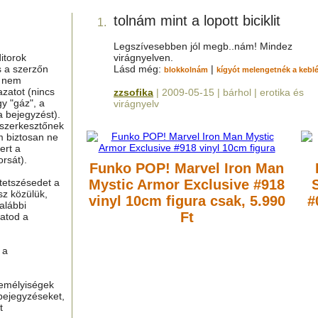
tolnám mint a lopott biciklit
1.
Legszívesebben jól megb..nám! Mindez
itorok
virágnyelven.
s a szerzőn
Lásd még:
|
blokkolnám
kígyót melengetnék a kebl
g nem
azatot (nincs
zzsofika
| 2009-05-15 | bárhol | erotika és
y "gáz", a
virágnyelv
a bejegyzést).
 szerkesztőnek
m biztosan ne
ert a
rsát).
Funko POP! Marvel Iron Man
tetszésedet a
Mystic Armor Exclusive #918
sz közülük,
vinyl 10cm figura
csak, 5.990
#
alábbi
Ft
hatod a
 a
zemélyiségek
bejegyzéseket,
t