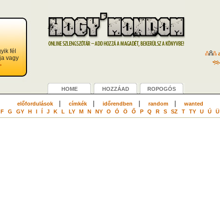
yik fél
a
ja vagy
>
HOME
HOZZÁAD
ROPOGÓS
|
|
|
|
előfordulások
címkék
időrendben
random
wanted
F
G
GY
H
I
Í
J
K
L
LY
M
N
NY
O
Ó
Ö
Ő
P
Q
R
S
SZ
T
TY
U
Ú
Ü