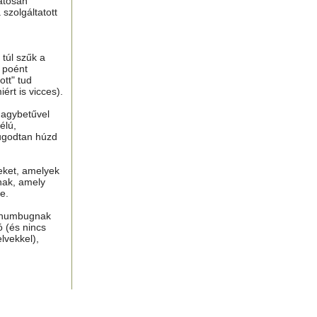
atosan
 szolgáltatott
túl szűk a
n poént
tt" tud
ért is vicces).
nagybetűvel
élú,
ugodtan húzd
eket, amelyek
nak, amely
e.
, humbugnak
ó (és nincs
lvekkel),