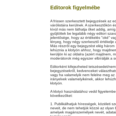
Editorok figyelmébe
A frissen szerkesztett bejegyzések az ed
várólistáira kerülnek. A szerkesztőkön é
kívül más nem láthatja őket addig, amí
gyűjtöttek be legalább négy editori szav
jelentősége, hogy az értékelés "oké" vag
lényeg, hogy négy szerkesztő értékelje 
Más részről egy bejegyzést elég három
lehúznia a klotyón ahhoz, hogy majdne
kerüljön ki az oldalra (azért majdnem, m
moderátorok még egyszer elbírálják a so
Editorként kifejezheted tetszésedet/nem
bejegyzésekről, kedvenceket választhat
vagy ha valamelyik nem felelne meg az 
irányelvek valamelyikének, akkor lehúz
klotyón.
A klotyó használatához vedd figyelembe
következőket:
1. Publikálhatjuk hírességek, közéleti s
neveit, de nem tehetjük közzé az olyan 
amelyek magánszemélyek nevét, adatai