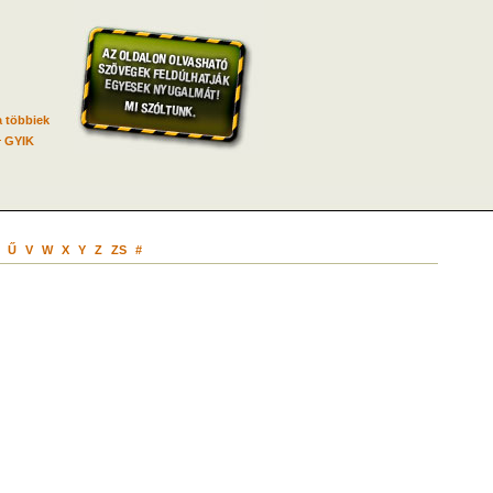
 többiek
GYIK
Ű
V
W
X
Y
Z
ZS
#