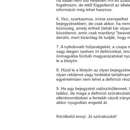
ha valaki nem tud helyesen írni és szab
fogalmazni, de ettől függetlenül az általa
információ még lehet hasznos.
6. Vicc, szarkazmus, irónia szerepelhet
bejegyzésekben, de csak akkor, ha nem 
közösség, amely értheti (tehát kár olya
közzétenni, amin csak maréknyi "beavato
derülni, mert kizárólag ők tudják, hogy mi
7. A nyilvánvaló hülyeségeket, a csupa 
vagy idegen nyelven írt definíciókat, önc
önmagukba forduló magyarázatokat ny
le a klotyón.
8. Húzd le a klotyón az olyan bejegyzés
olyan reklámot vagy hirdetést tartalmaz
egyértelműen nem lehet a definíció rész
9. Ha egy bejegyzést valószínűtlennek
találsz, de maga a definíció szórakoztat
ellentmondásban a fentebb vázolt iránye
akkor nyugodtan engedd át.
Körülbelül ennyi. Jó szórakozást!