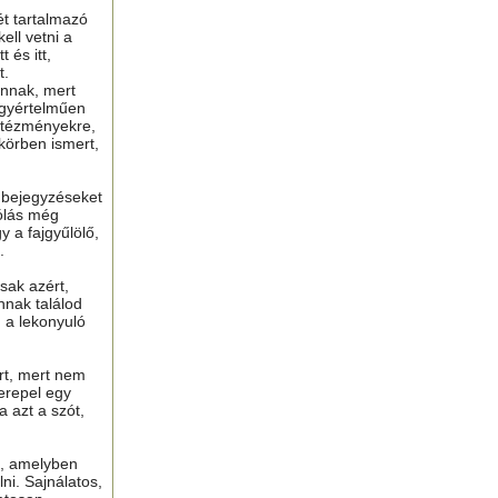
ét tartalmazó
ell vetni a
 és itt,
t.
nnak, mert
gyértelműen
ntézményekre,
 körben ismert,
ú bejegyzéseket
ólás még
y a fajgyűlölő,
.
sak azért,
nnak találod
n a lekonyuló
ért, mert nem
erepel egy
a azt a szót,
t, amelyben
lni. Sajnálatos,