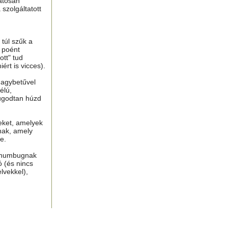
atosan
 szolgáltatott
túl szűk a
n poént
tt" tud
ért is vicces).
nagybetűvel
élú,
ugodtan húzd
eket, amelyek
nak, amely
e.
, humbugnak
ó (és nincs
lvekkel),