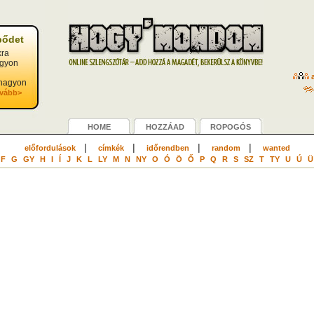
pődet
kra
agyon
a
 nagyon
ovább>
HOME
HOZZÁAD
ROPOGÓS
|
|
|
|
előfordulások
címkék
időrendben
random
wanted
F
G
GY
H
I
Í
J
K
L
LY
M
N
NY
O
Ó
Ö
Ő
P
Q
R
S
SZ
T
TY
U
Ú
Ü