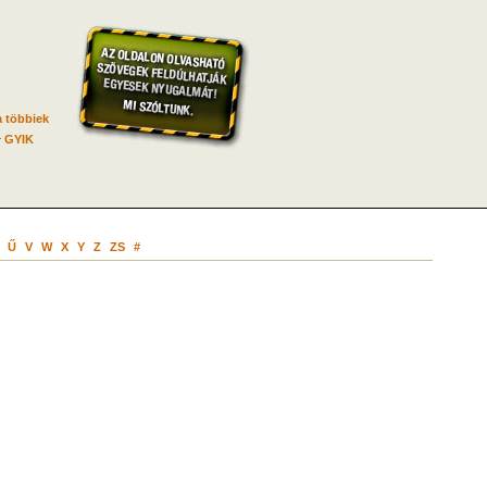
 többiek
GYIK
Ű
V
W
X
Y
Z
ZS
#