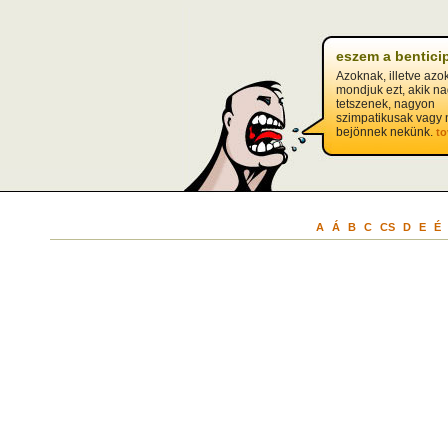
eszem a bentici
Azoknak, illetve azo
mondjuk ezt, akik n
tetszenek, nagyon
szimpatikusak vagy
bejönnek nekünk.
t
A
Á
B
C
CS
D
E
É