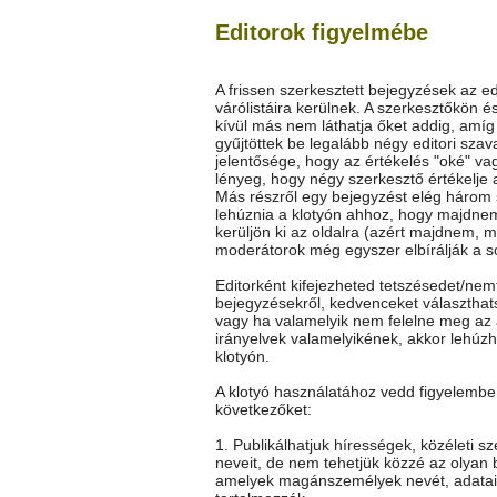
Editorok figyelmébe
A frissen szerkesztett bejegyzések az ed
várólistáira kerülnek. A szerkesztőkön é
kívül más nem láthatja őket addig, amí
gyűjtöttek be legalább négy editori szav
jelentősége, hogy az értékelés "oké" vag
lényeg, hogy négy szerkesztő értékelje 
Más részről egy bejegyzést elég három
lehúznia a klotyón ahhoz, hogy majdne
kerüljön ki az oldalra (azért majdnem, m
moderátorok még egyszer elbírálják a so
Editorként kifejezheted tetszésedet/nem
bejegyzésekről, kedvenceket választhat
vagy ha valamelyik nem felelne meg az 
irányelvek valamelyikének, akkor lehúz
klotyón.
A klotyó használatához vedd figyelembe
következőket:
1. Publikálhatjuk hírességek, közéleti s
neveit, de nem tehetjük közzé az olyan 
amelyek magánszemélyek nevét, adatai