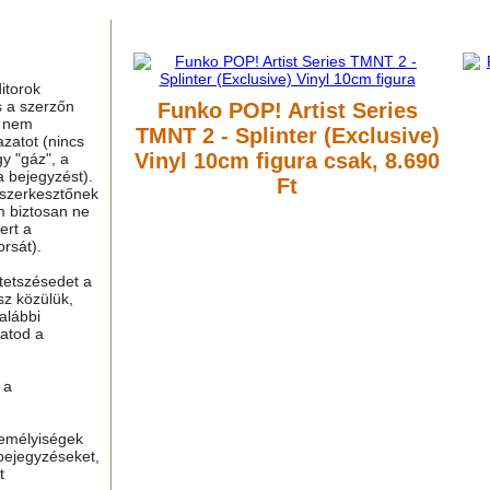
itorok
s a szerzőn
Funko POP! Artist Series
g nem
TMNT 2 - Splinter (Exclusive)
azatot (nincs
Vinyl 10cm figura
csak, 8.690
y "gáz", a
a bejegyzést).
Ft
 szerkesztőnek
m biztosan ne
ert a
rsát).
tetszésedet a
sz közülük,
alábbi
hatod a
 a
zemélyiségek
bejegyzéseket,
t