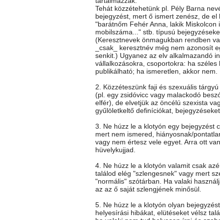
tartalmazzák.
Tehát közzétehetünk pl. Pély Barna nev
bejegyzést, mert ő ismert zenész, de el k
"barátnőm Fehér Anna, lakik Miskolcon itt
mobilszáma..." stb. típusú bejegyzéseke
(Keresztnevek önmagukban rendben va
_csak_ keresztnév még nem azonosít e
senkit.) Ugyanez az elv alkalmazandó i
vállalkozásokra, csoportokra: ha széles
publikálható; ha ismeretlen, akkor nem.
2. Közzéteszünk faji és szexuális tárgy
(pl. egy zsidóvicc vagy malackodó besz
elfér), de elvetjük az öncélú szexista vag
gyűlöletkeltő definíciókat, bejegyzéseket
3. Ne húzz le a klotyón egy bejegyzést c
mert nem ismered, hiányosnak/pontatla
vagy nem értesz vele egyet. Arra ott va
hüvelykujjad.
4. Ne húzz le a klotyón valamit csak az
találod elég "szlengesnek" vagy mert sz
"normális" szótárban. Ha valaki használj
az az ő saját szlengjének minősül.
5. Ne húzz le a klotyón olyan bejegyzés
helyesírási hibákat, elütéseket vélsz talá