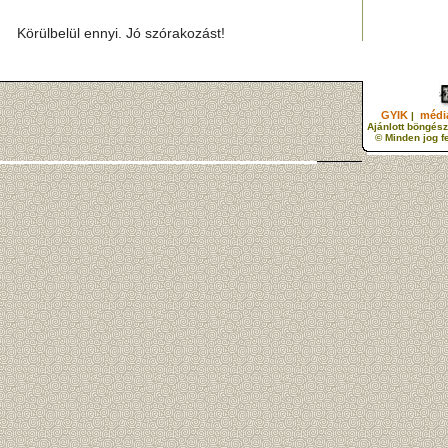
Körülbelül ennyi. Jó szórakozást!
GYIK
média
|
Ajánlott böngész
© Minden jog f