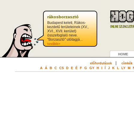
rákosborzasztó
Budapest keleti, Rákos-
kezdetű területeinek (XV.,
XVI., XVII. kerület)
összefoglaló neve.
"Borzasztó" utótagjá...
tovább>
HOME
|
előfordulások
címkék
A
Á
B
C
CS
D
E
É
F
G
GY
H
I
Í
J
K
L
LY
M