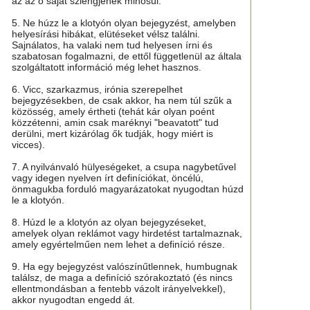
az az ő saját szlengjének minősül.
5. Ne húzz le a klotyón olyan bejegyzést, amelyben
helyesírási hibákat, elütéseket vélsz találni.
Sajnálatos, ha valaki nem tud helyesen írni és
szabatosan fogalmazni, de ettől függetlenül az általa
szolgáltatott információ még lehet hasznos.
6. Vicc, szarkazmus, irónia szerepelhet
bejegyzésekben, de csak akkor, ha nem túl szűk a
közösség, amely értheti (tehát kár olyan poént
közzétenni, amin csak maréknyi "beavatott" tud
derülni, mert kizárólag ők tudják, hogy miért is
vicces).
7. A nyilvánvaló hülyeségeket, a csupa nagybetűvel
vagy idegen nyelven írt definíciókat, öncélú,
önmagukba forduló magyarázatokat nyugodtan húzd
le a klotyón.
8. Húzd le a klotyón az olyan bejegyzéseket,
amelyek olyan reklámot vagy hirdetést tartalmaznak,
amely egyértelműen nem lehet a definíció része.
9. Ha egy bejegyzést valószínűtlennek, humbugnak
találsz, de maga a definíció szórakoztató (és nincs
ellentmondásban a fentebb vázolt irányelvekkel),
akkor nyugodtan engedd át.