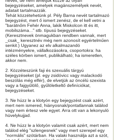
neveit, de nem tehetjük közzé az olyan
bejegyzéseket, amelyek magánszemélyek nevét,
adatait tartalmazzák.
Tehát közzétehetünk pl. Pély Barna nevét tartalmazó
bejegyzést, mert ő ismert zenész, de el kell vetni a
"barátnőm Fehér Anna, lakik Miskolcon itt és itt,
mobilszáma..." stb. típusú bejegyzéseket.
(Keresztnevek önmagukban rendben vannak, mert
_csak_ keresztnév még nem azonosít egyértelműen
senkit.) Ugyanez az elv alkalmazandó
intézményekre, vállalkozásokra, csoportokra: ha
széles körben ismert, publikálható; ha ismeretlen,
akkor nem.
2. Közzéteszünk faji és szexuális tárgyú
bejegyzéseket (pl. egy zsidóvicc vagy malackodó
beszólás még elfér), de elvetjük az öncélú szexista
vagy a fajgyűlölő, gyűlöletkeltő definíciókat,
bejegyzéseket.
3. Ne húzz le a klotyón egy bejegyzést csak azért,
mert nem ismered, hiányosnak/pontatlannak találod
vagy nem értesz vele egyet. Arra ott van a lekonyuló
hüvelykujjad.
4. Ne húzz le a klotyón valamit csak azért, mert nem
találod elég "szlengesnek" vagy mert szerepel egy
"normális" szótárban. Ha valaki használja azt a szót,