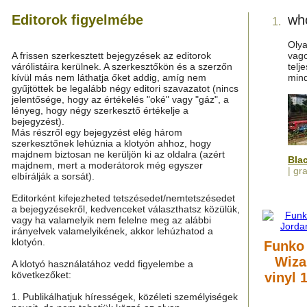
Editorok figyelmébe
who
1.
Olya
A frissen szerkesztett bejegyzések az editorok
vago
várólistáira kerülnek. A szerkesztőkön és a szerzőn
telj
kívül más nem láthatja őket addig, amíg nem
min
gyűjtöttek be legalább négy editori szavazatot (nincs
jelentősége, hogy az értékelés "oké" vagy "gáz", a
lényeg, hogy négy szerkesztő értékelje a
bejegyzést).
Más részről egy bejegyzést elég három
szerkesztőnek lehúznia a klotyón ahhoz, hogy
majdnem biztosan ne kerüljön ki az oldalra (azért
Bla
majdnem, mert a moderátorok még egyszer
| gra
elbírálják a sorsát).
Editorként kifejezheted tetszésedet/nemtetszésedet
a bejegyzésekről, kedvenceket választhatsz közülük,
vagy ha valamelyik nem felelne meg az alábbi
irányelvek valamelyikének, akkor lehúzhatod a
klotyón.
Funko
Wiza
A klotyó használatához vedd figyelembe a
következőket:
vinyl 
1. Publikálhatjuk hírességek, közéleti személyiségek