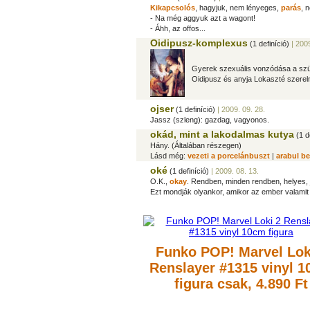
Kikapcsolós
, hagyjuk, nem lényeges,
parás
, 
- Na még aggyuk azt a wagont!
- Áhh, az offos...
Oidipusz-komplexus
(1 definíció)
| 2009
Gyerek szexuális vonzódása a szü
Oidipusz és anyja Lokaszté szerelm
ojser
(1 definíció)
| 2009. 09. 28.
Jassz (szleng): gazdag, vagyonos.
okád, mint a lakodalmas kutya
(1 d
Hány. (Általában részegen)
Lásd még:
vezeti a porcelánbuszt
|
arabul be
oké
(1 definíció)
| 2009. 08. 13.
O.K.,
okay
. Rendben, minden rendben, helyes, 
Ezt mondják olyankor, amikor az ember valamit 
Funko POP! Marvel Lok
Renslayer #1315 vinyl 
figura
csak, 4.890 Ft