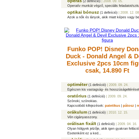
operás
(2 definíció)
| 2008. 09. 05.
Operatív munkát végző, speciális feladatot/szi
optikai bónusz
(1 definíció)
| 2008. 12. 08
Azok a nők és lányok, akik miatt képes vagy be
Funko POP! Disney Don
Duck - Donald Angel & D
Exclusive 2pcs 10cm fig
csak, 14.890 Ft
optiméter
(1 definíció)
| 2009. 09. 24.
Egészen kis vastagság- és hosszúságeltérések
oratórius
(1 definíció)
| 2009. 09. 24.
Szónoki, szónokias.
Kapcsolódó kifejezések:
patetikus
|
pátosz
|
r
orákulum
(1 definíció)
| 2010. 12. 15.
Vén cigányasszony.
orálisan fixált
(1 definíció)
| 2009. 04. 16.
Olyan hölgyek jelzője, akik igen gyakran felláció 
Esetenként ez a ked...