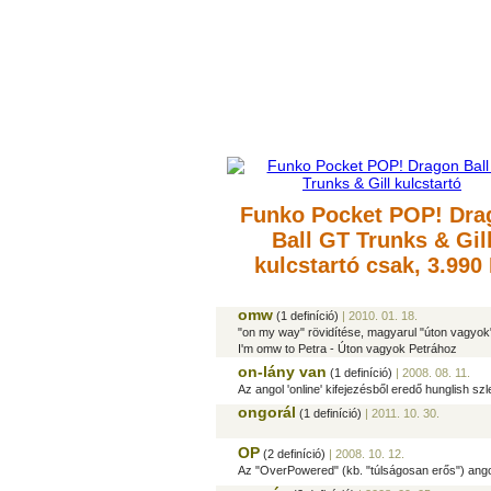
Funko Pocket POP! Dra
Ball GT Trunks & Gil
kulcstartó
csak, 3.990 
omw
(1 definíció)
| 2010. 01. 18.
"on my way" rövidítése, magyarul "úton vagyok
I'm omw to Petra - Úton vagyok Petrához
on-lány van
(1 definíció)
| 2008. 08. 11.
Az angol 'online' kifejezésből eredő hunglish szlen
ongorál
(1 definíció)
| 2011. 10. 30.
OP
(2 definíció)
| 2008. 10. 12.
Az "OverPowered" (kb. "túlságosan erős") angol 