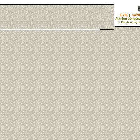
GYIK
médi
|
Ajánlott böngés
© Minden jog 