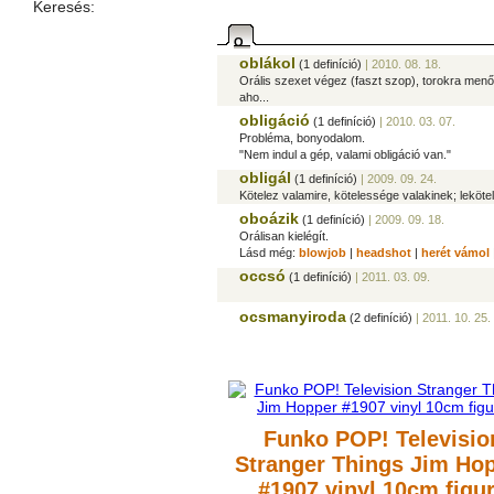
Keresés:
O
oblákol
(1 definíció)
| 2010. 08. 18.
Orális szexet végez (faszt szop), torokra men
aho...
obligáció
(1 definíció)
| 2010. 03. 07.
Probléma, bonyodalom.
"Nem indul a gép, valami obligáció van."
obligál
(1 definíció)
| 2009. 09. 24.
Kötelez valamire, kötelessége valakinek; lekötel
oboázik
(1 definíció)
| 2009. 09. 18.
Orálisan kielégít.
Lásd még:
blowjob
|
headshot
|
herét vámol
occsó
(1 definíció)
| 2011. 03. 09.
ocsmanyiroda
(2 definíció)
| 2011. 10. 25.
Funko POP! Televisio
Stranger Things Jim Ho
#1907 vinyl 10cm figu