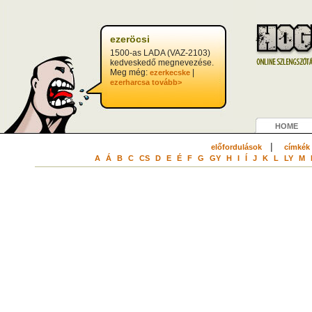
ezeröcsi
1500-as LADA (VAZ-2103)
kedveskedő megnevezése.
Meg még:
|
ezerkecske
ezerharcsa
tovább>
HOME
|
előfordulások
címkék
A
Á
B
C
CS
D
E
É
F
G
GY
H
I
Í
J
K
L
LY
M