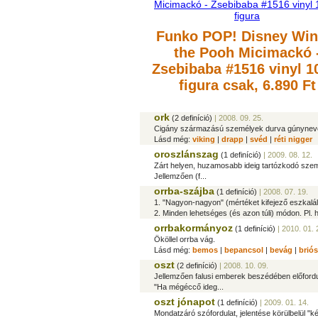
Funko POP! Disney Win
the Pooh Micimackó 
Zsebibaba #1516 vinyl 
figura
csak, 6.890 Ft
ork
(2 definíció)
| 2008. 09. 25.
Cigány származású személyek durva gúnynev
Lásd még:
viking
|
drapp
|
svéd
|
réti nigger
oroszlánszag
(1 definíció)
| 2009. 08. 12.
Zárt helyen, huzamosabb ideig tartózkodó személ
Jellemzően (f...
orrba-szájba
(1 definíció)
| 2008. 07. 19.
1. "Nagyon-nagyon" (mértéket kifejező eszkaláló
2. Minden lehetséges (és azon túli) módon. Pl. h
orrbakormányoz
(1 definíció)
| 2010. 01. 
Ököllel orrba vág.
Lásd még:
bemos
|
bepancsol
|
bevág
|
briós
oszt
(2 definíció)
| 2008. 10. 09.
Jellemzően falusi emberek beszédében előforduló 
"Ha mégéccő ideg...
oszt jónapot
(1 definíció)
| 2009. 01. 14.
Mondatzáró szófordulat, jelentése körülbelül "ké