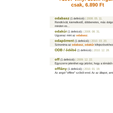
csak, 6.890 Ft
odabasz
(1 definíció)
| 2008. 05. 11.
Rendkívüli, kiemelkedő, döbbenetes, más dol
minden es...
odakúr
(1 definíció)
| 2008. 08. 31.
Ugyanaz mint az
odabasz
.
odapörrent
(1 definíció)
| 2010. 03. 20.
Szinonima az
odabasz
,
odakúr
kifejezésekhez
ODB / ódébé
(1 definíció)
| 2010. 12. 28.
off
(1 definíció)
| 2009. 12. 22.
Egyszerre jelenthet egy jelzést, hogy a témától
offlány
(1 definíció)
| 2010. 01. 19.
Az angol "offline" szóból ered. Az az állapot, 