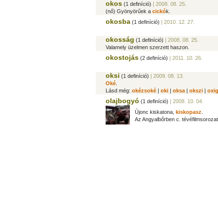
okos
(1 definíció)
| 2008. 08. 25.
(nő) Gyönyörűek a
cickó
k.
okosba
(1 definíció)
| 2010. 12. 27.
okosság
(1 definíció)
| 2008. 08. 25.
Valamely üzelmen szerzett haszon.
okostojás
(2 definíció)
| 2011. 10. 26.
oksi
(1 definíció)
| 2009. 08. 13.
Oké
.
Lásd még:
okézsoké
|
oki
|
oksa
|
okszi
|
oxi
olajbogyó
(1 definíció)
| 2008. 10. 04.
Újonc kiskatona,
kiskopasz
.
Az Angyalbőrben c. tévéfilmsoroza