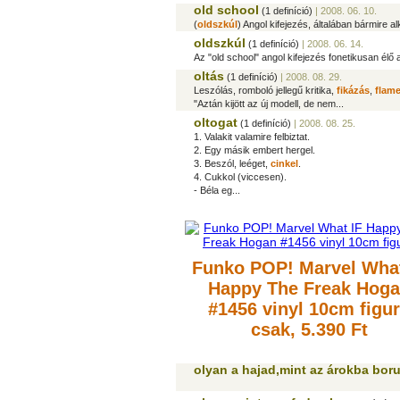
old school
(1 definíció)
| 2008. 06. 10.
(
oldszkúl
) Angol kifejezés, általában bármire a
oldszkúl
(1 definíció)
| 2008. 06. 14.
Az "old school" angol kifejezés fonetikusan élő 
oltás
(1 definíció)
| 2008. 08. 29.
Leszólás, romboló jellegű kritika,
fikázás
,
flam
"Aztán kijött az új modell, de nem...
oltogat
(1 definíció)
| 2008. 08. 25.
1. Valakit valamire felbiztat.
2. Egy másik embert hergel.
3. Beszól, leéget,
cinkel
.
4. Cukkol (viccesen).
- Béla eg...
Funko POP! Marvel What
Happy The Freak Hog
#1456 vinyl 10cm figu
csak, 5.390 Ft
olyan a hajad,mint az árokba bor