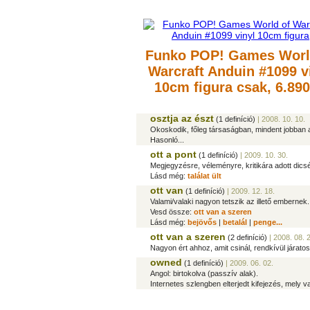
Funko POP! Games Worl
Warcraft Anduin #1099 v
10cm figura
csak, 6.890
osztja az észt
(1 definíció)
| 2008. 10. 10.
Okoskodik, főleg társaságban, mindent jobban ak
Hasonló...
ott a pont
(1 definíció)
| 2009. 10. 30.
Megjegyzésre, véleményre, kritikára adott dicsé
Lásd még:
találat ült
ott van
(1 definíció)
| 2009. 12. 18.
Valami/valaki nagyon tetszik az illető embernek.
Vesd össze:
ott van a szeren
Lásd még:
bejövős
|
betalál
|
penge...
ott van a szeren
(2 definíció)
| 2008. 08. 
Nagyon ért ahhoz, amit csinál, rendkívül járat
owned
(1 definíció)
| 2009. 06. 02.
Angol: birtokolva (passzív alak).
Internetes szlengben elterjedt kifejezés, mely v