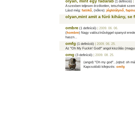
olyan, mint egy fadarab
(1 definíció)
| 
A szexben teljesen érzéketlen, tetszhalott szem
Lásd még:
fatökű
, (nőkre):
jégkirálynő
,
fapin
olyan,mint amit a fúró kihány, se 
ombre
(1 definíció)
| 2009. 06. 06.
(
hombre
) Nagy valószínűséggel spanyol eredet
haszn...
omfg
(1 definíció)
| 2009. 06. 25.
Az "Oh My Fuckin' God!" angol kiszólás (magyar m
omg
(3 definíció)
| 2009. 08. 25.
(angol) "Oh my god"...(ejtsd: oh máj
Kapcsolódó kifejezés:
omfg