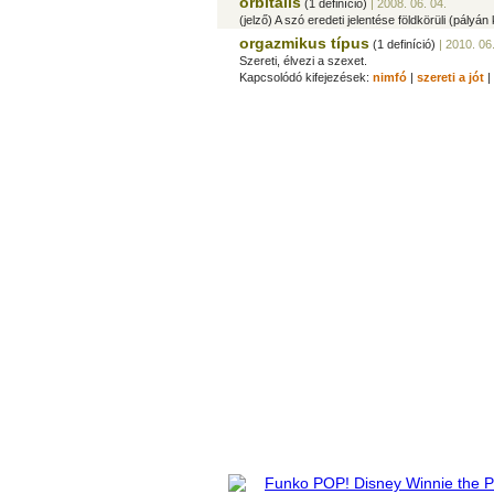
orbitális
(1 definíció)
| 2008. 06. 04.
(jelző) A szó eredeti jelentése földkörüli (pályán
orgazmikus típus
(1 definíció)
| 2010. 06.
Szereti, élvezi a szexet.
Kapcsolódó kifejezések:
nimfó
|
szereti a jót
|