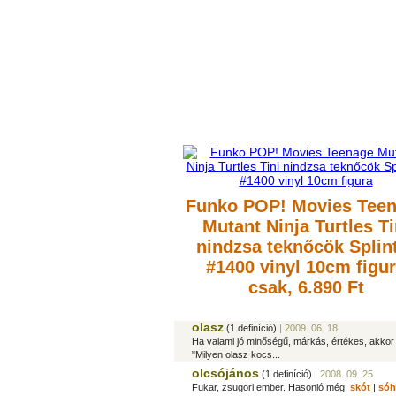
Funko POP! Movies Tee
Mutant Ninja Turtles Ti
nindzsa teknőcök Splin
#1400 vinyl 10cm figu
csak, 6.890 Ft
olasz
(1 definíció)
| 2009. 06. 18.
Ha valami jó minőségű, márkás, értékes, akkor a
"Milyen olasz kocs...
olcsójános
(1 definíció)
| 2008. 09. 25.
Fukar, zsugori ember. Hasonló még:
skót
|
sóh