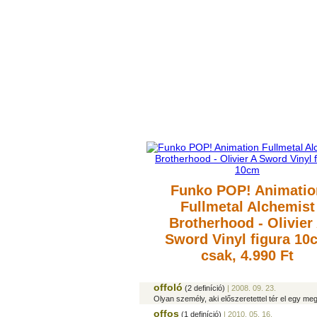
Funko POP! Animatio
Fullmetal Alchemist
Brotherhood - Olivier
Sword Vinyl figura 10
csak, 4.990 Ft
offoló
(2 definíció)
| 2008. 09. 23.
Olyan személy, aki előszeretettel tér el egy me
offos
(1 definíció)
| 2010. 05. 16.