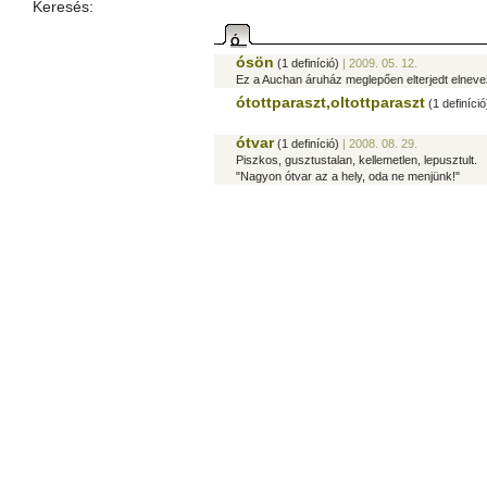
Keresés:
Ó
ósön
(1 definíció)
| 2009. 05. 12.
Ez a Auchan áruház meglepően elterjedt elnevezé
ótottparaszt,oltottparaszt
(1 definíció
ótvar
(1 definíció)
| 2008. 08. 29.
Piszkos, gusztustalan, kellemetlen, lepusztult.
"Nagyon ótvar az a hely, oda ne menjünk!"