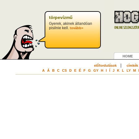
törpevízmű
Gyerek, akinek állandóan
pisilnie kell.
tovább>
HOME
|
előfordulások
címkék
A
Á
B
C
CS
D
E
É
F
G
GY
H
I
Í
J
K
L
LY
M