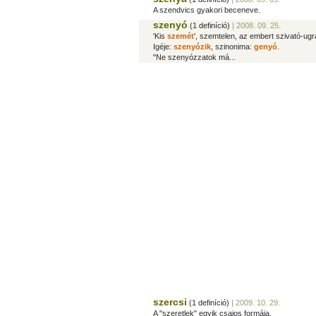
A szendvics gyakori beceneve.
szenyó
(1 definíció)
| 2008. 09. 25.
'Kis
szemét
', szemtelen, az embert szivató-ugr
Igéje:
szenyózik
, szinonima:
genyó
.
"Ne szenyózzatok má...
szercsi
(1 definíció)
| 2009. 10. 29.
A "szeretlek" egyik csajos formája.