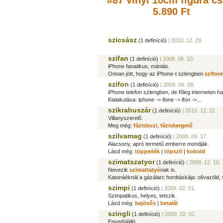
#87 vinyl 10cm figura
cs
5.890 Ft
szicsász
(1 definíció)
| 2010. 12. 29.
szifan
(1 definíció)
| 2009. 06. 10.
iPhone fanatikus, mániás.
Onnan jött, hogy az iPhone-t szlengben
szifon
szifon
(1 definíció)
| 2009. 06. 08.
iPhone telefon szlengben, de főleg interneten 
Kialakulása: iphone -> ifone -> ifon ->...
szikrahuszár
(1 definíció)
| 2010. 12. 22.
Villanyszerelő.
Meg még:
fázisbuzi
,
fáziskergető
szilvamag
(1 definíció)
| 2008. 09. 17.
Alacsony, apró termetű emberre mondják.
Lásd még:
töppedék
|
töpszli
|
kobold
szimatszatyor
(1 definíció)
| 2008. 12. 10.
Nevezik
szimattatyó
nak is.
Katonáéknál a gázálarc hordtáskája: olívazöld, v
szimpi
(1 definíció)
| 2009. 02. 01.
Szimpatikus, helyes, tetszik.
Lásd még:
bejövős
|
betalál
szingli
(1 definíció)
| 2009. 02. 01.
Egyedülálló.