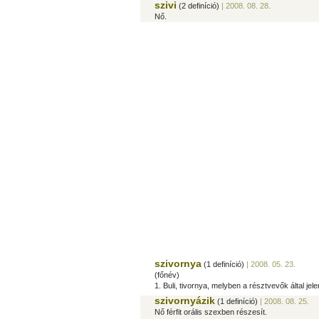
szivi
(2 definíció)
| 2008. 08. 28.
Nő.
szivornya
(1 definíció)
| 2008. 05. 23.
(főnév)
1. Buli, tivornya, melyben a résztvevők által je
szivornyázik
(1 definíció)
| 2008. 08. 25.
Nő férfit orális szexben részesít.