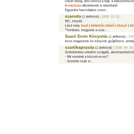
Olyan dolog, ami vonzza a bajt, a balszerencsé
A
mázlista
ellentétének is tekinthető.
Egyaránt használatos szem...
szaroda
(1 definíció)
| 2009. 10. 01.
WC, mosdó.
Lásd még:
budi
|
kétbetűs kitérő
|
klotyó
|
kl
"Tomikám, megyünk a szar...
Szaró Ervin Könyvtár
(1 definíció)
| 200
Azon magazinok és könyvek gyűjtőneve, amelyek
szarókapszula
(1 definíció)
| 2009. 04. 30.
Székletminta vételére szolgáló, alumíniumból kés
- Mit mondott a körzeti orvos?
- Szerinte csak si...