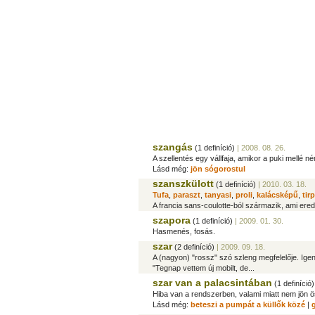
szangás
(1 definíció)
| 2008. 08. 26.
A szellentés egy vállfaja, amikor a puki mellé né
Lásd még:
jön sógorostul
szanszkülott
(1 definíció)
| 2010. 03. 18.
Tufa
,
paraszt
,
tanyasi
,
proli
,
kalácsképű
,
tir
A francia sans-coulotte-ból származik, ami erede
szapora
(1 definíció)
| 2009. 01. 30.
Hasmenés, fosás.
szar
(2 definíció)
| 2009. 09. 18.
A (nagyon) "rossz" szó szleng megfelelője. Igen 
"Tegnap vettem új mobilt, de...
szar van a palacsintában
(1 definíció)
Hiba van a rendszerben, valami miatt nem jön ö
Lásd még:
beteszi a pumpát a küllők közé
|
g