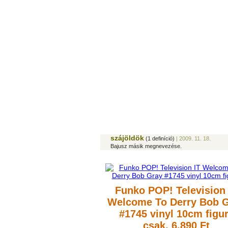
szájöldök
(1 definíció)
| 2009. 11. 18.
Bajusz másik megnevezése.
Funko POP! Television 
Welcome To Derry Bob 
#1745 vinyl 10cm figu
csak, 6.890 Ft