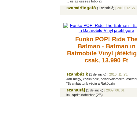
... és az összes többi ig...
szamárfingató
(1 definíció)
| 2010. 12. 27.
Funko POP! Ride Th
Batman - Batman in
Batmobile Vinyl játékfi
csak, 13.990 Ft
szambázik
(1 definíció)
| 2010. 11. 23.
Jön-megy, közlekedik, halad valamerre, eseten
"Szambáztunk végig a Rákóczin....
szamuráj
(1 definíció)
| 2009. 06. 01.
ital: sprite+fehérbor (2/3).