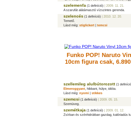
szelemenfa
(1 definíció)
| 2009. 11. 21.
A szarufát alátámasztó vízszintes gerenda.
szelencés
(1 definíció)
| 2010. 12. 20.
Temető.
Lásd még:
stiglickert
|
temcsi
Funko POP! Naruto Vin
10cm figura
csak, 6.890
szellemileg alulbútorozott
(1 definíci
Elmeroggyant
, hibbant, hülye, idióta.
Lásd még:
nyomi
|
stikkes
szemcsi
(1 definíció)
| 2009. 05. 15.
Szemüveg.
szemétkaja
(1 definíció)
| 2009. 01. 12.
Zsírban és szénhidrátban gazdag, kalóriadús kaj