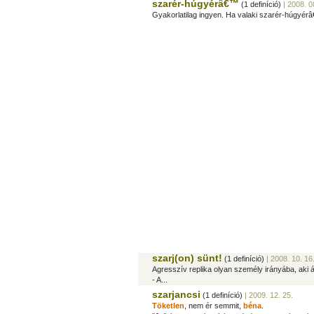
szarér-húgyérâ€™
(1 definíció)
| 2008. 0
Gyakorlatilag ingyen. Ha valaki szarér-húgyérâ€
szarj(on) sünt!
(1 definíció)
| 2008. 10. 16
Agresszív replika olyan személy irányába, aki
- A...
szarjancsi
(1 definíció)
| 2009. 12. 25.
Töketlen
, nem ér semmit,
béna
.