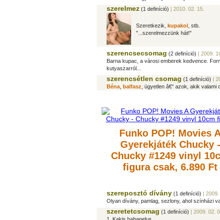
szerelmez
(1 definíció)
| 2010. 02. 15.
Szeretkezik,
kupakol
, stb.
"...szerelmezzünk hát!"
szerencsecsomag
(2 definíció)
| 2009. 10
Barna kupac, a városi emberek kedvence. Forr
kutyaszarról...
szerencsétlen csomag
(1 definíció)
| 2
Béna
,
balfasz
, ügyetlen â€“ azok, akik valami
Funko POP! Movies 
Gyerekjáték Chucky 
Chucky #1249 vinyl 10
figura
csak, 6.890 Ft
szereposztó dívány
(1 definíció)
| 2009.
Olyan dívány, pamlag, sezlony, ahol színházi va
szeretetcsomag
(1 definíció)
| 2009. 02. 0
1. Kakis babapelus.