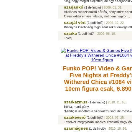
"Jajj, hogy megint elejtetted, de egy szarjancsi 
szarjankó
(1 definíció)
| 2009. 01. 31.
Általános rosszindulatú sértés, annyi mint: sze
Olyasvalakire használatos, akit nem nagyon...
szarjál vért
(1 definíció)
| 2009. 12. 22.
Bizonyos kisebbség tagjai által sokat emlegetett
szarka
(1 definíció)
| 2009. 08. 10.
Tolvaj.
Funko POP! Video & Ga
Five Nights at Freddy'
Withered Chica #1084 vi
10cm figura
csak, 6.890
szarkazmus
(1 definíció)
| 2010. 11. 16.
Irónia, maró gúny.
"Mindig is imádtam a szarkazmusod, de most k
szarkeverő
(1 definíció)
| 2008. 07. 25.
Tetteivel, megnyilvánulásaival érdekből vagy é
szarmágnes
(1 definíció)
| 2010. 10. 26.