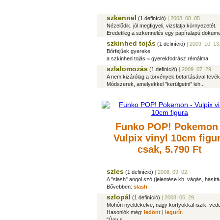
szkennel
(1 definíció)
| 2008. 08. 05.
Nézelődik, jól megfigyeli, vizslatja környezetét.
Eredetileg a szkennelés egy papíralapú dokument
szkinhed tojás
(1 definíció)
| 2009. 10. 13
Bőrfejűek gyereke.
a szkinhed tojás = gyerekfodrász rémálma
szlalomozás
(1 definíció)
| 2009. 07. 29.
A nem kizárólag a törvények betartásával tev
Módszerek, amelyekkel "kerülgetni" leh...
Funko POP! Pokemon 
Vulpix vinyl 10cm figu
csak, 5.790 Ft
szles
(1 definíció)
| 2008. 09. 02.
A "slash" angol szó (jelentése kb. vágás, hasítás
Bővebben:
slash
.
szlopál
(1 definíció)
| 2008. 06. 29.
Mohón nyeldekelve, nagy kortyokkal iszik, vedel
Hasonlók még:
ledönt
|
legurít
.
"Úgy s...