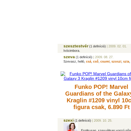
szesztestvér
(1 definíció)
| 2009. 02. 01.
Ivócimbora.
szeva
(1 definíció)
| 2009. 08. 27.
Szevasz, helló,
csá
,
cső
,
csumi
,
szoszi
,
szia
,
Funko POP! Marvel
Guardians of the Galax
Kraglin #1209 vinyl 10
figura
csak, 6.890 Ft
szexi
(1 definíció)
| 2009. 10. 25.
Erotikusan, szexuálisan vonzó nőr