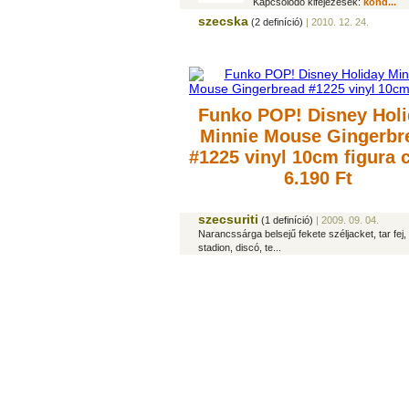
Kapcsolódó kifejezések:
kond...
szecska
(2 definíció)
| 2010. 12. 24.
Funko POP! Disney Holi
Minnie Mouse Gingerbr
#1225 vinyl 10cm figura
c
6.190 Ft
szecsuriti
(1 definíció)
| 2009. 09. 04.
Narancssárga belsejű fekete széljacket, tar fej,
stadion, discó, te...