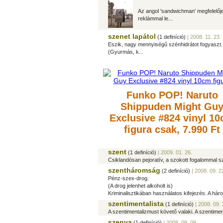
Az angol 'sandwichman' megfelelője,
reklámmal le...
szenet lapátol
(1 definíció)
| 2008. 11. 23.
Eszik, nagy mennyiségű szénhidrátot fogyaszt. 
(Gyurmás, k...
Funko POP! Naruto
Shippuden Might Gu
Exclusive #824 vinyl 1
figura
csak, 7.990 Ft
szent
(1 definíció)
| 2009. 01. 26.
Csiklandósan pejoratív, a szokott fogalommal s
szentháromság
(2 definíció)
| 2008. 09. 2
Pénz-szex-drog.
(A drog jelenhet alkoholt is)
Kriminalisztikában használatos kifejezés. A hár
szentimentalista
(1 definíció)
| 2008. 09. 
A szentimentalizmust követő valaki. A szentiment
szenya
(1 definíció)
| 2008. 09. 09.