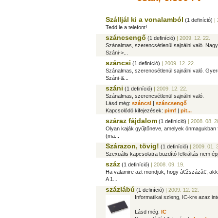
Szálljál ki a vonalamból
(1 definíció)
| 
Tedd le a telefont!
száncsengő
(1 definíció)
| 2009. 12. 22.
Szánalmas, szerencsétlenül sajnálni való. Nag
Száni->...
száncsi
(1 definíció)
| 2009. 12. 22.
Szánalmas, szerencsétlenül sajnálni való. Gyer
Száni-&...
száni
(1 definíció)
| 2009. 12. 22.
Szánalmas, szerencsétlenül sajnálni való.
Lásd még:
száncsi
|
száncsengő
Kapcsolódó kifejezések:
pimf
|
pit...
száraz fájdalom
(1 definíció)
| 2008. 08. 2
Olyan kaják gyűjtőneve, amelyek önmagukban f
(ma...
Szárazon, tövig!
(1 definíció)
| 2009. 01. 
Szexuális kapcsolatra buzdító felkiáltás nem épp
száz
(1 definíció)
| 2008. 09. 19.
Ha valamire azt mondjuk, hogy â€žszázâ€, akkor
A 1...
százlábú
(1 definíció)
| 2009. 12. 22.
Informatikai szleng, IC-kre azaz in
Lásd még:
IC