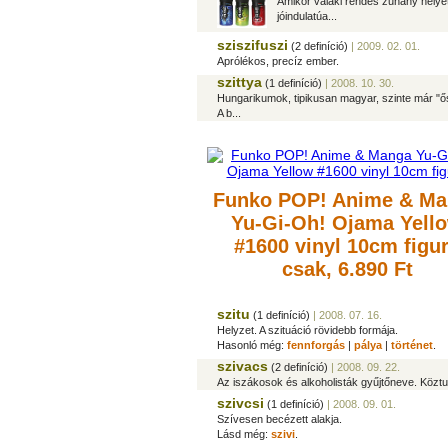
Amikor valaki rendes zuhany helyet
jóindulatúa...
sziszifuszi
(2 definíció)
| 2009. 02. 01.
Aprólékos, precíz ember.
szittya
(1 definíció)
| 2008. 10. 30.
Hungarikumok, tipikusan magyar, szinte már "ős
A b...
Funko POP! Anime & Ma
Yu-Gi-Oh! Ojama Yell
#1600 vinyl 10cm figu
csak, 6.890 Ft
szitu
(1 definíció)
| 2008. 07. 16.
Helyzet. A szituáció rövidebb formája.
Hasonló még:
fennforgás
|
pálya
|
történet
.
szivacs
(2 definíció)
| 2008. 09. 22.
Az iszákosok és alkoholisták gyűjtőneve. Köztu
szivcsi
(1 definíció)
| 2008. 09. 01.
Szívesen becézett alakja.
Lásd még:
szivi
.