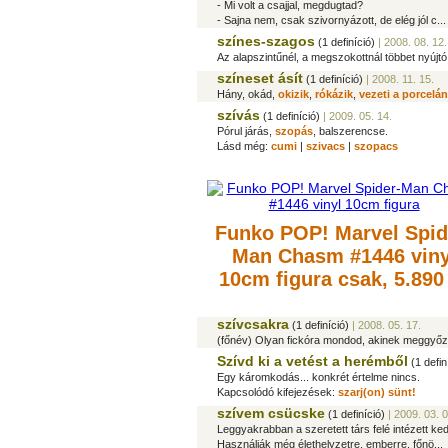
- Mi volt a csajjal, megdugtad?
- Sajna nem, csak szivornyázott, de elég jól c...
színes-szagos
(1 definíció)
| 2008. 08. 12.
Az alapszintűnél, a megszokottnál többet nyújt
színeset ásít
(1 definíció)
| 2008. 11. 15.
Hány, okád,
okizik
,
rókázik
,
vezeti a porcelá
szívás
(1 definíció)
| 2009. 05. 14.
Pórul járás,
szopás
, balszerencse.
Lásd még:
cumi
|
szivacs
|
szopacs
Funko POP! Marvel Spid
Man Chasm #1446 viny
10cm figura
csak, 5.890
szívcsakra
(1 definíció)
| 2008. 05. 17.
(főnév) Olyan fickóra mondod, akinek meggyőződ
Szívd ki a vetést a herémből
(1 defin
Egy káromkodás... konkrét értelme nincs.
Kapcsolódó kifejezések:
szarj(on) sünt!
szívem csücske
(1 definíció)
| 2009. 03. 0
Leggyakrabban a szeretett társ felé intézett k
Használják még élethelyzetre, emberre, főnö...