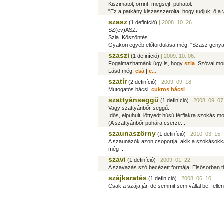
Kiszimatol, orrint, megsejt, puhatol.
"Ez a patkány kiszasszerolta, hogy tudjuk: ő a
szasz
(1 definíció)
| 2008. 10. 26.
SZ(ev)ASZ.
Szia. Köszöntés.
Gyakori egyéb előfordulása még: "Szasz genya!
szaszi
(1 definíció)
| 2009. 10. 06.
Fogalmazhatnánk úgy is, hogy
szia
. Szóval mon
Lásd még:
csá
|
c...
szatír
(2 definíció)
| 2009. 09. 18.
Mutogatós bácsi,
cukros bácsi
.
szattyánseggű
(1 definíció)
| 2008. 09. 07
Vagy szattyánbőr-seggű.
Idős, elpuhult, löttyedt húsú férfiakra szokás m
(A szattyánbőr puhára cserze...
szaunaszörny
(1 definíció)
| 2010. 03. 15.
A szaunázók azon csoportja, akik a szokásokk
még ...
szavi
(1 definíció)
| 2009. 01. 22.
A szavazás szó becézett formája. Elsősorban ti
szájkaratés
(1 definíció)
| 2008. 06. 10.
Csak a szája jár, de semmit sem vállal be, fel