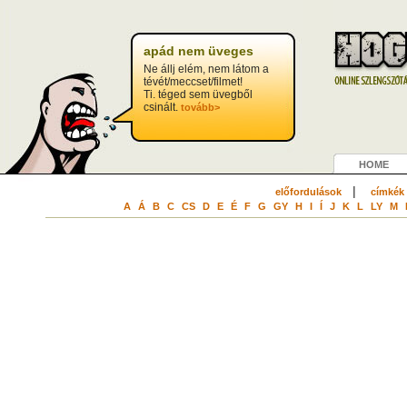
apád nem üveges
Ne állj elém, nem látom a
tévét/meccset/filmet!
Ti. téged sem üvegből
csinált.
tovább>
HOME
|
előfordulások
címkék
A
Á
B
C
CS
D
E
É
F
G
GY
H
I
Í
J
K
L
LY
M