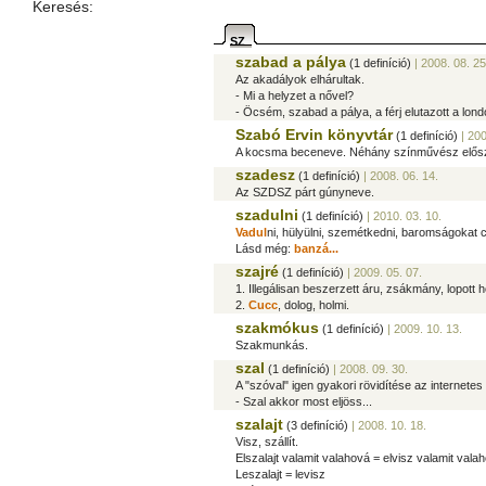
Keresés:
SZ
szabad a pálya
(1 definíció)
| 2008. 08. 25
Az akadályok elhárultak.
- Mi a helyzet a nővel?
- Öcsém, szabad a pálya, a férj elutazott a lond
Szabó Ervin könyvtár
(1 definíció)
| 200
A kocsma beceneve. Néhány színművész elősze
szadesz
(1 definíció)
| 2008. 06. 14.
Az SZDSZ párt gúnyneve.
szadulni
(1 definíció)
| 2010. 03. 10.
Vadul
ni, hülyülni, szemétkedni, baromságokat cs
Lásd még:
banzá...
szajré
(1 definíció)
| 2009. 05. 07.
1. Illegálisan beszerzett áru, zsákmány, lopott 
2.
Cucc
, dolog, holmi.
szakmókus
(1 definíció)
| 2009. 10. 13.
Szakmunkás.
szal
(1 definíció)
| 2008. 09. 30.
A "szóval" igen gyakori rövidítése az interne
- Szal akkor most eljöss...
szalajt
(3 definíció)
| 2008. 10. 18.
Visz, szállít.
Elszalajt valamit valahová = elvisz valamit vala
Leszalajt = levisz