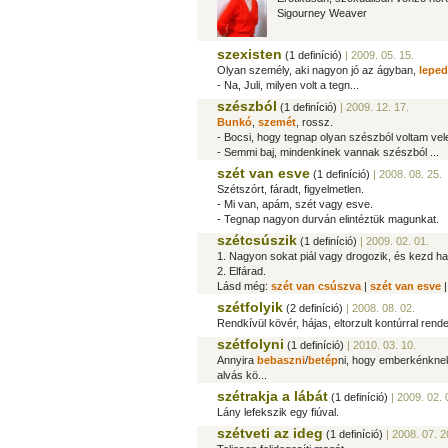
Sigourney Weaver
szexisten
(1 definíció)
| 2009. 05. 15.
Olyan személy, aki nagyon jó az ágyban,
lepe
- Na, Juli, milyen volt a tegn...
szészból
(1 definíció)
| 2009. 12. 17.
Bunkó
,
szemét
, rossz.
- Bocsi, hogy tegnap olyan szészból voltam vele
- Semmi baj, mindenkinek vannak szészból ...
szét van esve
(1 definíció)
| 2008. 08. 25.
Szétszórt, fáradt, figyelmetlen.
- Mi van, apám, szét vagy esve.
- Tegnap nagyon durván elintéztük magunkat.
szétcsúszik
(1 definíció)
| 2009. 02. 01.
1. Nagyon sokat piál vagy drogozik, és kezd hat
2. Elfárad.
Lásd még:
szét van csúszva
|
szét van esve
szétfolyik
(2 definíció)
| 2008. 08. 02.
Rendkívül kövér, hájas, eltorzult kontúrral rend
szétfolyni
(1 definíció)
| 2010. 03. 10.
Annyira
bebaszni
/
betép
ni, hogy emberkénknek
alvás kö...
szétrakja a lábát
(1 definíció)
| 2009. 02. 
Lány lefekszik egy fiúval.
szétveti az ideg
(1 definíció)
| 2008. 07. 2