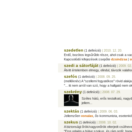
szedetlen
(1 definíció)
| 2010. 12. 20.
Erdő, bozótos legsűrűbb része, ahol csak a vad
Kapcsolódó kifejezések:csepőte
dzsindzsa
|
s
szedi a sátorfáját
(1 definíció)
| 2009. 02.
Átvitt értelemben elmegy, elindul, távozik valah
szefós
(1 definíció)
| 2008. 09. 25.
(melléknév) A "szellemi fogyatékos" rövid alakja
"... itt nem arról van szó, hogy a hallgató nem ok
szekrény
(1 definíció)
| 2008. 07. 29.
Széles hátú, erős testalkatú, nagy
jellem...
szektás
(1 definíció)
| 2009. 06. 03.
Jellemzően
vonalas
, ős-kommunista, esetenként
szekus
(1 definíció)
| 2008. 10. 02.
A biztonsági őrök/vagyonőrök elterjedt csúfnev
"Erre odajön a hülye szekus, és rám ordít, hogy 