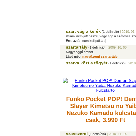
szart vág a kerék
(1 definíció)
| 2010. 01.
Valami nem jött össze, vagy épp a szétesés szé
Erre aztán nem kell példa :)
szartartály
(1 definíció)
| 2009. 10. 06.
Nagyseggű ember.
Lásd még:
nagyüzemi szartartály
szarva közt a tőgyét
(1 definíció)
| 2010.
Funko Pocket POP! De
Slayer Kimetsu no Yai
Nezuko Kamado kulcsta
csak, 3.990 Ft
szasszerol
(1 definíció)
| 2010. 11. 14.