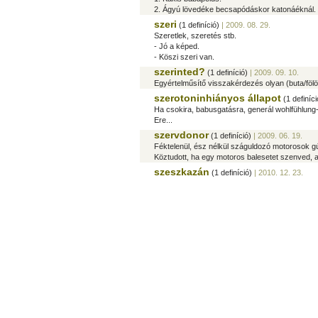
2. Ágyú lövedéke becsapódáskor katonáéknál.
szeri
(1 definíció)
| 2009. 08. 29.
Szeretlek, szeretés stb.
- Jó a képed.
- Köszi szeri van.
szerinted?
(1 definíció)
| 2009. 09. 10.
Egyértelműsítő visszakérdezés olyan (buta/fölö
szerotoninhiányos állapot
(1 definíci
Ha csokira, babusgatásra, generál wohlfühlung
Ere...
szervdonor
(1 definíció)
| 2009. 06. 19.
Féktelenül, ész nélkül száguldozó motorosok 
Köztudott, ha egy motoros balesetet szenved, a
szeszkazán
(1 definíció)
| 2010. 12. 23.