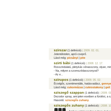
szirszar
(1 definíció)
| 2009. 02. 01.
Jelentéktelen, apró-cseprő.
Lásd még:
picsányi
|
pite
szirti bábi
(1 definíció)
| 2008. 12. 17.
Rosszindulatú, pletykás vénasszony, olyan, mi
- Na, milyen a szomszédasszonyod?
- Az e...
szirupos
(1 definíció)
| 2009. 05. 02.
Érzelgős, szentimentális, hatásvadász,
genny
Lásd még:
cukormázas
|
cukrostakony
|
geil
sziszegő szappan
(1 definíció)
| 2009. 01
Dezodor spray, ami jelen esetben a fürdést, a sz
Hasonló:
sziszegős zuhany
.
sziszegős zuhany
(1 definíció)
| 2008. 10