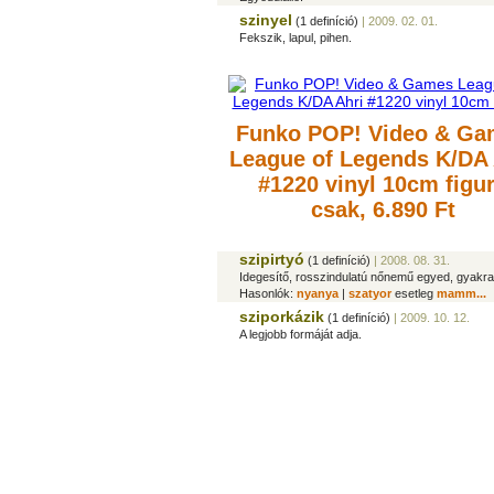
szinyel
(1 definíció)
| 2009. 02. 01.
Fekszik, lapul, pihen.
Funko POP! Video & Ga
League of Legends K/DA 
#1220 vinyl 10cm figu
csak, 6.890 Ft
szipirtyó
(1 definíció)
| 2008. 08. 31.
Idegesítő, rosszindulatú nőnemű egyed, gyakran 
Hasonlók:
nyanya
|
szatyor
esetleg
mamm...
sziporkázik
(1 definíció)
| 2009. 10. 12.
A legjobb formáját adja.