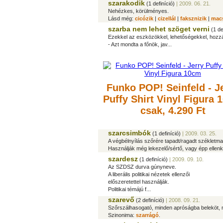
szarakodik
(1 definíció)
| 2009. 06. 21.
Nehézkes, körülményes.
Lásd még:
cicózik
|
cizellál
|
faksznizik
|
mac
szarba nem lehet szöget verni
(1 de
Ezekkel az eszközökkel, lehetőségekkel, hozz
- Azt mondta a főnök, jav...
Funko POP! Seinfeld - J
Puffy Shirt Vinyl Figura
csak, 4.290 Ft
szarcsimbók
(1 definíció)
| 2009. 03. 25.
A végbélnyílás szőrére tapadt/ragadt székletm
Használják még lekezelő/sértő, vagy épp ellenk
szardesz
(1 definíció)
| 2009. 09. 10.
Az SZDSZ durva gúnyneve.
A liberális politikai nézetek ellenzői
előszeretettel használják.
Politikai témájú f...
szarevő
(2 definíció)
| 2008. 09. 21.
Szőrszálhasogató, minden apróságba beleköt,
Szinonima:
szarrágó
.