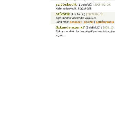
szívóskodik
(1 definíció)
| 2008. 09. 09.
Kellemetlenkedik, kötözködik.
szívózik
(1 definíció)
| 2009. 02. 01.
Aljas módon viselkedik valakivel.
Lásd még:
beakaszt
|
gecizik
|
patkánykodik
Szkanderozunk?
(1 definíció)
| 2009. 10.
Akkor mondjuk, ha beszélgetőpartnerünk számu
legsz...