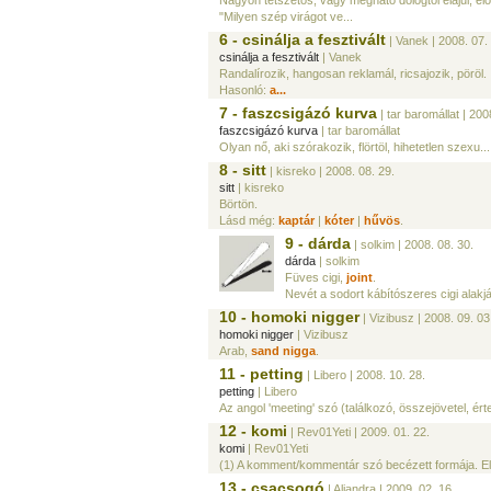
Nagyon tetszetős, vagy megható dologtól elájul, elo
"Milyen szép virágot ve...
6 - csinálja a fesztivált
| Vanek
| 2008. 07.
csinálja a fesztivált
| Vanek
Randalírozik, hangosan reklamál, ricsajozik, pöröl.
Hasonló:
a...
7 - faszcsigázó kurva
| tar baromállat
| 2008
faszcsigázó kurva
| tar baromállat
Olyan nő, aki szórakozik, flörtöl, hihetetlen szexu...
8 - sitt
| kisreko
| 2008. 08. 29.
sitt
| kisreko
Börtön.
Lásd még:
kaptár
|
kóter
|
hűvös
.
9 - dárda
| solkim
| 2008. 08. 30.
dárda
| solkim
Füves cigi,
joint
.
Nevét a sodort kábítószeres cigi alakj
10 - homoki nigger
| Vizibusz
| 2008. 09. 03
homoki nigger
| Vizibusz
Arab,
sand nigga
.
11 - petting
| Libero
| 2008. 10. 28.
petting
| Libero
Az angol 'meeting' szó (találkozó, összejövetel, értek
12 - komi
| Rev01Yeti
| 2009. 01. 22.
komi
| Rev01Yeti
(1) A komment/kommentár szó becézett formája. Els
13 - csacsogó
| Aliandra
| 2009. 02. 16.