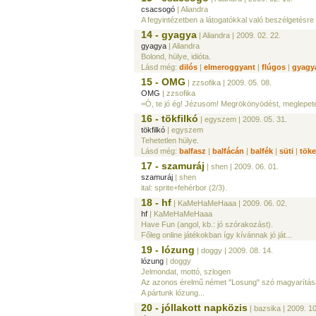
csacsogó
| Aliandra
A fegyintézetben a látogatókkal való beszélgetésre h
14 - gyagya
| Aliandra
| 2009. 02. 22.
gyagya
| Aliandra
Bolond, hülye, idióta.
Lásd még:
dilós
|
elmeroggyant
|
flúgos
|
gyagy
15 - OMG
| zzsofika
| 2009. 05. 08.
OMG
| zzsofika
=Ó, te jó ég! Jézusom! Megrökönyödést, meglepetés
16 - tökfilkó
| egyszem
| 2009. 05. 31.
tökfilkó
| egyszem
Tehetetlen hülye.
Lásd még:
balfasz
|
balfácán
|
balfék
|
süti
|
töke
17 - szamuráj
| shen
| 2009. 06. 01.
szamuráj
| shen
ital: sprite+fehérbor (2/3).
18 - hf
| KaMeHaMeHaaa
| 2009. 06. 02.
hf
| KaMeHaMeHaaa
Have Fun (angol, kb.: jó szórakozást).
Főleg online játékokban így kívánnak jó ját...
19 - lózung
| doggy
| 2009. 08. 14.
lózung
| doggy
Jelmondat, mottó, szlogen
Az azonos érelmű német "Losung" szó magyarítás
A pártunk lózung...
20 - jóllakott napközis
| bazsika
| 2009. 10