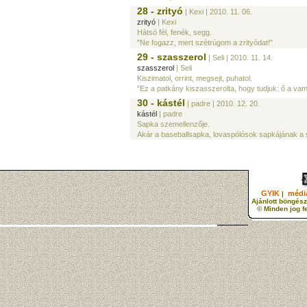
28 - zrityó
| Kexi
| 2010. 11. 06.
zrityó
| Kexi
Hátsó fél, fenék, segg.
"Ne fogazz, mert szétrúgom a zrityódat!"
29 - szasszerol
| Seli
| 2010. 11. 14.
szasszerol
| Seli
Kiszimatol, orrint, megsejt, puhatol.
"Ez a patkány kiszasszerolta, hogy tudjuk: ő a vamz
30 - kástél
| padre
| 2010. 12. 20.
kástél
| padre
Sapka szemellenzője.
Akár a baseballsapka, lovaspólósok sapkájának a 
GYIK
média
|
Ajánlott böngész
© Minden jog f