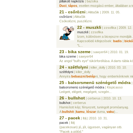
jóllakott napközis
| bazsika
Duci
,
tápos
, esetlen mozgású ember, általában a t
21 - csőrözni
| AlittaSik
| 2009. 11. 05.
csőrözni
| AlittaSik
Csókolózni, puszilózni.
22 - muszkli
| zzsofika
| 2009. 12.
muszkli
| zzsofika
Izom, különösen a bicepszre mondják.
Kapcsolódó kifejezések:
badis
|
bickó
"L...
23 - bika szeme
| sawyer64
| 2010. 01. 19.
bika szeme
| sawyer64
Az angol "bull's eye" tükörfordítása. A darts-tábla köz
24 - szétfolyni
| killer_dolly
| 2010. 03. 10.
szétfolyni
| killer_dolly
Annyira
bebaszni
/
betép
ni, hogy emberkénknek nin
25 - balsorsmenü szénégető módra
|
balsorsmenü szénégető módra
| Kispicasso
Leégett, elégett, megégett, szegén...
26 - bullshot
| cerberus
| 2010. 10. 13.
bullshot
| cerberus
Hamisított kép; fényezett, tuningolt promóanyag.
A
bullshit
(
kamu
,
lószar
duma,
vaku
)...
27 - pacek
| lblj
| 2010. 10. 31.
pacek
| lblj
(pacekosan) jó, jól, ügyesen, vagányan stb.
"Pacek a pólód."