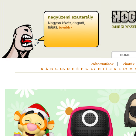
nagyüzemi szartartály
Nagyon kövér, dagadt,
hájas.
tovább>
HOME
|
előfordulások
címkék
A
Á
B
C
CS
D
E
É
F
G
GY
H
I
Í
J
K
L
LY
M