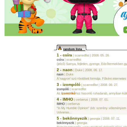
random lista
1 - csíra
| scarredfist
| 2008. 05. 26.
csíra
| scarredfist
(jelző) Satnya, fejletlen, gyenge. Edzőtermekben gy
2 - naon
| Duke
| 2008. 06. 17.
naon
| Duke
A 'nagyon' szó rövidített formája. Főként internet
3 - izompóló
| scarredfist
| 2008. 06. 27.
izompóló
| scarredfist
Az
izomtrikó
hoz hasonló ruhadarab, annyiban kül
4 - IMHO
| cerberus
| 2008. 07. 01.
IMHO
| cerberus
"In My Humble Opinion" (kb: szerény véleményem sz
Udvarias...
5 - bekönnyezik
| georgia
| 2008. 07. 11.
bekönnyezik
| georgia