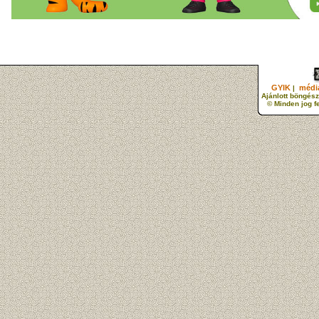
GYIK
média
|
Ajánlott böngész
© Minden jog f