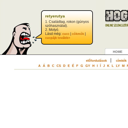
?>
retyerutya
1. Családtag, rokon (gúnyos
szóhasználat).
2. Motyó.
Lásd még:
|
|
cucc
cókmók
cucpájk
tovább>
HOME
|
előfordulások
címkék
A
Á
B
C
CS
D
E
É
F
G
GY
H
I
Í
J
K
L
LY
M