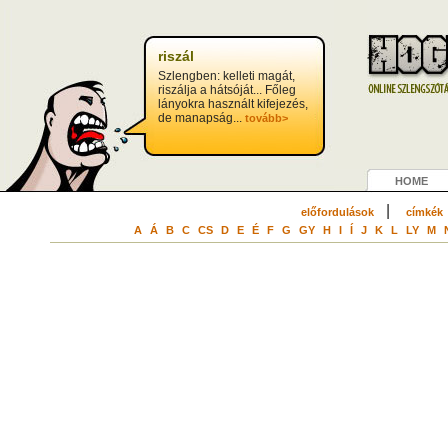
?>
riszál
Szlengben: kelleti magát,
riszálja a hátsóját... Főleg
lányokra használt kifejezés,
de manapság...
tovább>
HOME
|
előfordulások
címkék
A
Á
B
C
CS
D
E
É
F
G
GY
H
I
Í
J
K
L
LY
M