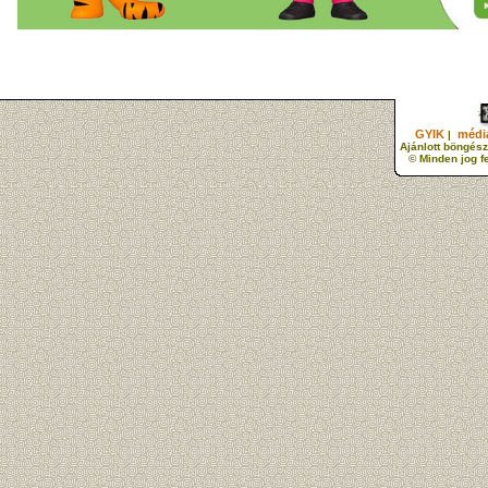
GYIK
média
|
Ajánlott böngész
© Minden jog f