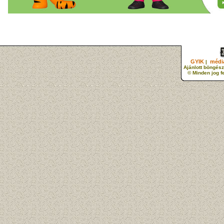
GYIK
média
|
Ajánlott böngész
© Minden jog f