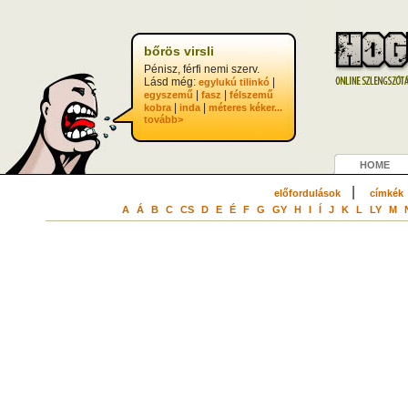
?>
bőrös virsli
Pénisz, férfi nemi szerv.
Lásd még:
|
egylukú tilinkó
|
|
egyszemű
fasz
félszemű
|
|
kobra
inda
méteres kéker...
tovább>
HOME
|
előfordulások
címkék
A
Á
B
C
CS
D
E
É
F
G
GY
H
I
Í
J
K
L
LY
M