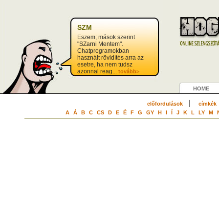
?>
SZM
Eszem; mások szerint
"SZarni Mentem".
Chatprogramokban
használt rövidítés arra az
esetre, ha nem tudsz
azonnal reag...
tovább>
HOME
|
előfordulások
címkék
A
Á
B
C
CS
D
E
É
F
G
GY
H
I
Í
J
K
L
LY
M