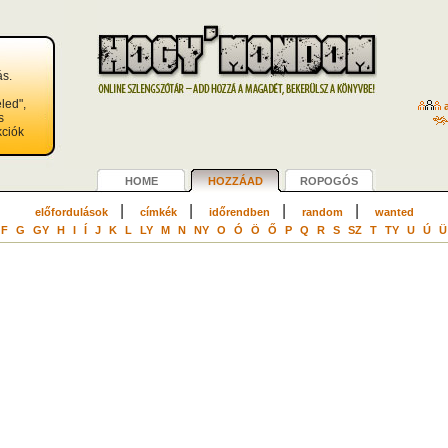
s.
led",
a
s
kciók
HOME
HOZZÁAD
ROPOGÓS
|
|
|
|
előfordulások
címkék
időrendben
random
wanted
F
G
GY
H
I
Í
J
K
L
LY
M
N
NY
O
Ó
Ö
Ő
P
Q
R
S
SZ
T
TY
U
Ú
Ü