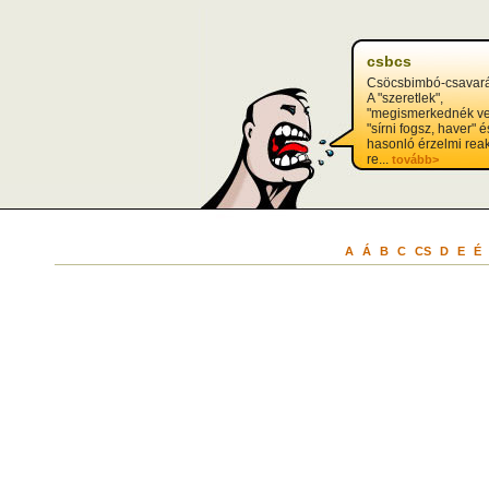
?>
csbcs
Csöcsbimbó-csavará
A "szeretlek",
"megismerkednék ve
"sírni fogsz, haver" é
hasonló érzelmi rea
re...
tovább>
A
Á
B
C
CS
D
E
É