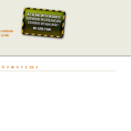
 többiek
GYIK
Ű
V
W
X
Y
Z
ZS
#