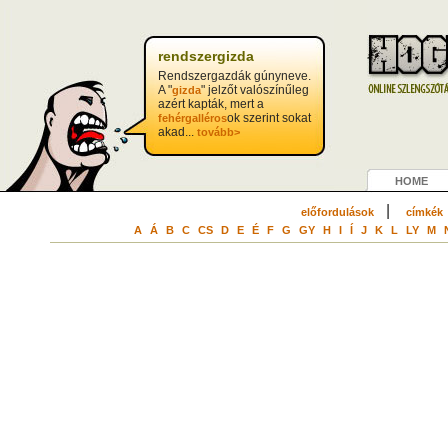
?>
rendszergizda
Rendszergazdák gúnyneve.
A "
" jelzőt valószínűleg
gizda
azért kapták, mert a
ok szerint sokat
fehérgalléros
akad...
tovább>
HOME
|
előfordulások
címkék
A
Á
B
C
CS
D
E
É
F
G
GY
H
I
Í
J
K
L
LY
M