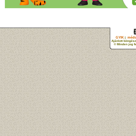
GYIK
média
|
Ajánlott böngész
© Minden jog f