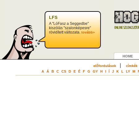
?>
LFS
A "LóFasz a Seggedbe"
kiszólás "szalonképesre"
rövidített változata.
tovább>
HOME
|
előfordulások
címkék
A
Á
B
C
CS
D
E
É
F
G
GY
H
I
Í
J
K
L
LY
M