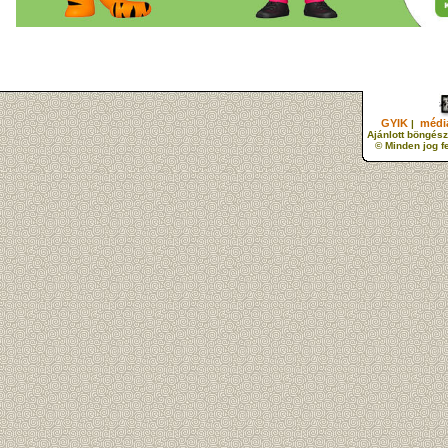
GYIK
média
|
Ajánlott böngész
© Minden jog f