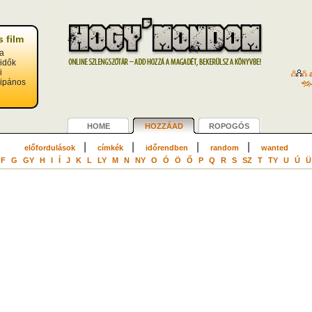
 film
 a
 idők
i
a
ulipános
HOME
HOZZÁAD
ROPOGÓS
|
|
|
|
előfordulások
címkék
időrendben
random
wanted
F
G
GY
H
I
Í
J
K
L
LY
M
N
NY
O
Ó
Ö
Ő
P
Q
R
S
SZ
T
TY
U
Ú
Ü