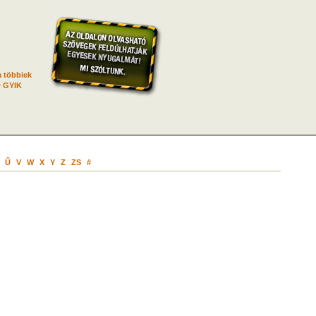
 többiek
GYIK
Ű
V
W
X
Y
Z
ZS
#