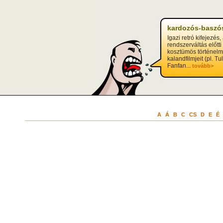
?>
kardozós-baszós
Igazi retró kifejezés,
rendszerváltás előtti
kosztümös történelm
kalandfilmjeit (pl. T
Fanfan...
tovább>
A
Á
B
C
CS
D
E
É