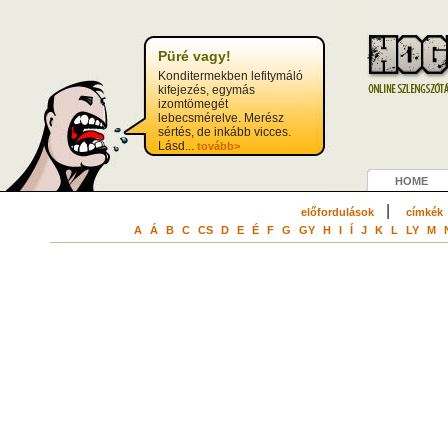
?>
Püré vagy!
Konditermekben lefitymáló
kifejezés, egymás
izomtömegét
lebecsmérelve. Merész
sértés, de inkább vicces.
Lásd...
tovább>
HOME
|
előfordulások
címkék
A
Á
B
C
CS
D
E
É
F
G
GY
H
I
Í
J
K
L
LY
M