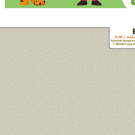
GYIK
média
|
Ajánlott böngész
© Minden jog f