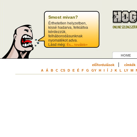
?>
Smost mivan?
Érthetetlen helyzetben,
kissé hadarva, felkiáltva
kérdezzük,
felháborodásunknak
nyomatékot adva.
Lásd még:
És...
tovább>
HOME
|
előfordulások
címkék
A
Á
B
C
CS
D
E
É
F
G
GY
H
I
Í
J
K
L
LY
M