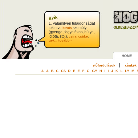
?>
gyík
1. Valamilyen tulajdonságát
tekintve
személy
kevés
(gyenge, fogyatékos, hülye,
idióta, stb.),
,
,
csíra
csirke
gek...
tovább>
HOME
|
előfordulások
címkék
A
Á
B
C
CS
D
E
É
F
G
GY
H
I
Í
J
K
L
LY
M