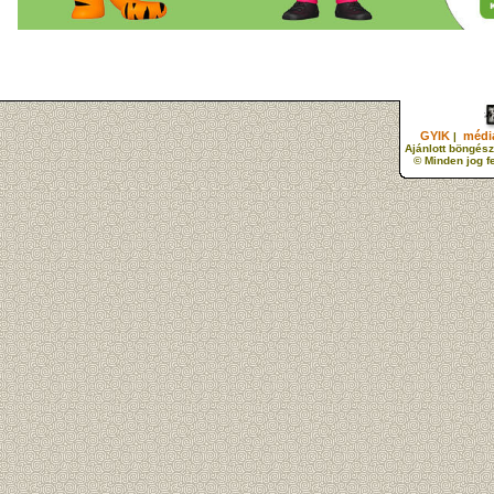
GYIK
média
|
Ajánlott böngész
© Minden jog f