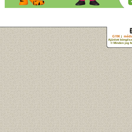
GYIK
média
|
Ajánlott böngész
© Minden jog f