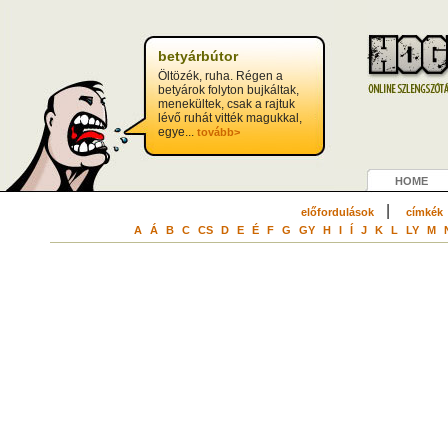
?>
betyárbútor
Öltözék, ruha. Régen a
betyárok folyton bujkáltak,
menekültek, csak a rajtuk
lévő ruhát vitték magukkal,
egye...
tovább>
HOME
|
előfordulások
címkék
A
Á
B
C
CS
D
E
É
F
G
GY
H
I
Í
J
K
L
LY
M