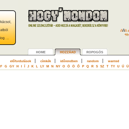
rkácsol,
atból
a
g. ...
HOME
HOZZÁAD
ROPOGÓS
|
|
|
|
előfordulások
címkék
időrendben
random
wanted
F
G
GY
H
I
Í
J
K
L
LY
M
N
NY
O
Ó
Ö
Ő
P
Q
R
S
SZ
T
TY
U
Ú
Ü