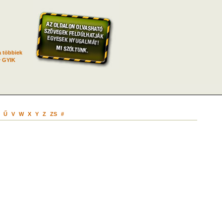
 többiek
GYIK
Ű
V
W
X
Y
Z
ZS
#