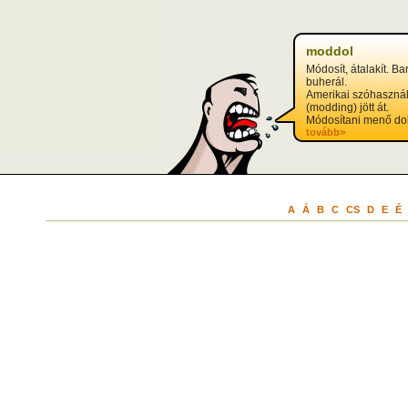
?>
moddol
Módosít, átalakít. Ba
buherál.
Amerikai szóhasznál
(modding) jött át.
Módosítani menő dolo
tovább>
A
Á
B
C
CS
D
E
É