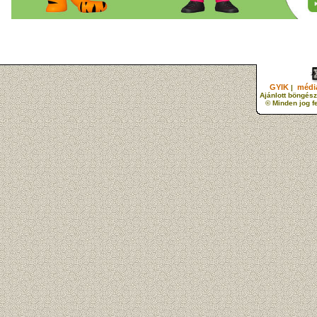
GYIK
média
|
Ajánlott böngész
© Minden jog f