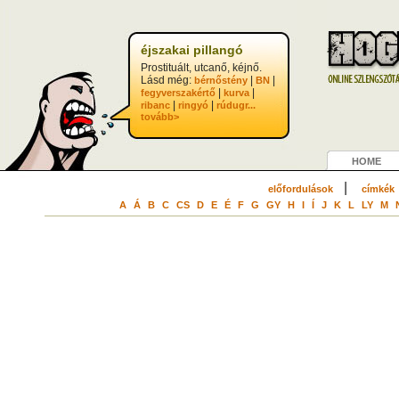
?>
éjszakai pillangó
Prostituált, utcanő, kéjnő.
Lásd még:
|
|
bérnőstény
BN
|
|
fegyverszakértő
kurva
|
|
ribanc
ringyó
rúdugr...
tovább>
HOME
|
előfordulások
címkék
A
Á
B
C
CS
D
E
É
F
G
GY
H
I
Í
J
K
L
LY
M